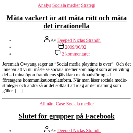
Kategorier
Analys
Sociala medier
Strategi
Mäta vackert är att mäta rätt och mäta
det irrationella
Inläggsförfattare
Av
Deeped Niclas Strandh
Inläggsdatum
2009/06/02
till
2 kommentarer
Mäta
vackert
Jeremiah Owyang säger att “Social media playtime is over”. Och det
är
innebär att vi nu måste se sociala medier som något som är en viktig
att
del – i mina ögon framtidens självklara marknadsföring – i
mäta
företagens kommunikationsplattform. När man läser sociala medie-
rätt
strateger och andra så är det solklart att idag är det mätning som
och
gäller. […]
mäta
det
Kategorier
Allmänt
Case
Sociala medier
irrationella
Slutet för grupper på Facebook
Inläggsförfattare
Av
Deeped Niclas Strandh