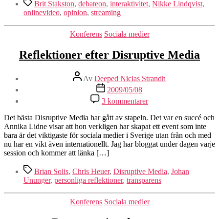
Etiketter
Brit Stakston
,
debateon
,
interaktivitet
,
Nikke Lindqvist
,
onlinevideo
,
opinion
,
streaming
Kategorier
Konferens
Sociala medier
Reflektioner efter Disruptive Media
Inläggsförfattare
Av
Deeped Niclas Strandh
Inläggsdatum
2009/05/08
till
3 kommentarer
Reflektioner
efter
Det bästa Disruptive Media har gått av stapeln. Det var en succé och
Disruptive
Annika Lidne visar att hon verkligen har skapat ett event som inte
Media
bara är det viktigaste för sociala medier i Sverige utan från och med
nu har en vikt även internationellt. Jag har bloggat under dagen varje
session och kommer att länka […]
Etiketter
Brian Solis
,
Chris Heuer
,
Disruptive Media
,
Johan
Ununger
,
personliga reflektioner
,
transparens
Kategorier
Konferens
Sociala medier