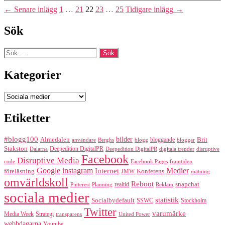
Sidnumrering
←
Senare
inlägg
1
…
21
22
23
…
25
Tidigare
inlägg
→
för
Sök
inlägg
Sök
efter:
Kategorier
Kategorier
Etiketter
#blogg100
bilder
Almedalen
bloggande
Brit
Berghs
blogg
bloggar
användare
Stakston
Deepedition DigitalPR
Dalarna
Deepedition DigitalPR
digitala trender
disruptive
Facebook
Disruptive Media
code
Facebook Pages
framtiden
Google
instagram
Medier
Internet
föreläsning
Konferens
JMW
mätning
omvärldskoll
Reboot
realtid
snapchat
Pinterest
Reklam
Planning
sociala medier
statistik
Socialbydefault
SSWC
Stockholm
Twitter
varumärke
Media Week
Strategi
transparens
United Power
webbdagarna
Youtube