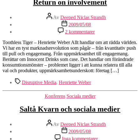
Return on involvement
Inläggsförfattare
Av
Deeped Niclas Strandh
Inläggsdatum
2009/05/08
till
2 kommentarer
Return
on
Toothless Tiger – Henriette Weber Allt handlar om att rädda världen.
involvement
Vi har en tyst marknadsrevolution som pågår – från kvantitativ push
till pull och engagemang. Från uppmärksamhet till engagemang.
Berättar om Innocent Drinks som case. Det handlar om förändrade
konsumtionsmönster – problemet ligger i att kunna relatera till alla
val och produkter, uppmärksamhetsunderskott: företag […]
Etiketter
Disruptive Media
,
Henriette Weber
Kategorier
Konferens
Sociala medier
Saltå Kvarn och sociala medier
Inläggsförfattare
Av
Deeped Niclas Strandh
Inläggsdatum
2009/05/08
till
Inga kommentarer