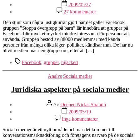
Inläggsdatum
2009/05/27
till
27 kommentarer
Slutet
för
Den stunt som några lustigkurrar gjort när det gäller Facebook-
grupper
gruppen ”Stoppa övergrepp på barn” lär innebära att grupper på
på
Facebook blir mycket mycket mindre intressanta för personer att
Facebook
använda. Gruppen bestod av 88000 medlemmar med kända
personer från många olika läger, politiker, kändisar mm. De har nu
blivit medlemmar i en grupp som, efter att […]
Etiketter
Facebook
,
grupper
,
hijacked
Kategorier
Analys
Sociala medier
Juridiska aspekter på sociala medier
Inläggsförfattare
Av
Deeped Niclas Strandh
Inläggsdatum
2009/05/19
till
Inga kommentarer
Juridiska
aspekter
Sociala medier är ett nytt område och när det kommer till
på
konversationsmarknadsföring och företagens närvaro på de sociala
sociala