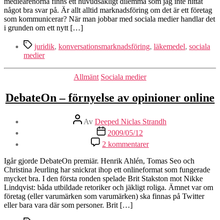
mediearenorna finns ett huvudsakligt dilemma som jag inte hittat
medier
något bra svar på. Är allt alltid marknadsföring om det är ett företag
som kommunicerar? När man jobbar med sociala medier handlar det
i grunden om ett nytt […]
Etiketter
juridik
,
konversationsmarknadsföring
,
läkemedel
,
sociala
medier
Kategorier
Allmänt
Sociala medier
DebateOn – förnyelse av opinioner online
Inläggsförfattare
Av
Deeped Niclas Strandh
Inläggsdatum
2009/05/12
till
2 kommentarer
DebateOn
–
Igår gjorde DebateOn premiär. Henrik Ahlén, Tomas Seo och
förnyelse
Christina Jeurling har snickrat ihop ett onlineformat som fungerade
av
mycket bra. I den första ronden spelade Brit Stakston mot Nikke
opinioner
Lindqvist: båda utbildade retoriker och jäkligt roliga. Ämnet var om
online
företag (eller varumärken som varumärken) ska finnas på Twitter
eller bara vara där som personer. Brit […]