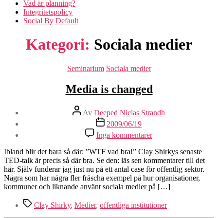
Vad är planning?
Integritetspolicy
Social By Default
Kategori:
Sociala medier
Kategorier
Seminarium
Sociala medier
Media is changed
Inläggsförfattare
Av
Deeped Niclas Strandh
Inläggsdatum
2009/06/19
till
Inga kommentarer
Media
is
Ibland blir det bara så där: ”WTF vad bra!” Clay Shirkys senaste
changed
TED-talk är precis så där bra. Se den: läs sen kommentarer till det
här. Själv funderar jag just nu på ett antal case för offentlig sektor.
Några som har några fler fräscha exempel på hur organisationer,
kommuner och liknande använt sociala medier på […]
Etiketter
Clay Shirky
,
Medier
,
offentliga institutioner