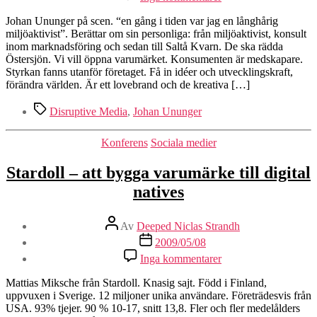
Saltå
Kvarn
Johan Ununger på scen. “en gång i tiden var jag en långhårig
och
miljöaktivist”. Berättar om sin personliga: från miljöaktivist, konsult
sociala
inom marknadsföring och sedan till Saltå Kvarn. De ska rädda
medier
Östersjön. Vi vill öppna varumärket. Konsumenten är medskapare.
Styrkan fanns utanför företaget. Få in idéer och utvecklingskraft,
förändra världen. Är ett lovebrand och de kreativa […]
Etiketter
Disruptive Media
,
Johan Ununger
Kategorier
Konferens
Sociala medier
Stardoll – att bygga varumärke till digital
natives
Inläggsförfattare
Av
Deeped Niclas Strandh
Inläggsdatum
2009/05/08
till
Inga kommentarer
Stardoll
–
Mattias Miksche från Stardoll. Knasig sajt. Född i Finland,
att
uppvuxen i Sverige. 12 miljoner unika användare. Företrädesvis från
bygga
USA. 93% tjejer. 90 % 10-17, snitt 13,8. Fler och fler medelålders