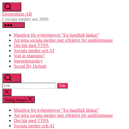
Hoppa
Sök
till
Deepedition AB
innehåll
I sociala medier sen 2009
Meny
Manifest för nyhetsbrevet ”En handfull länkar”
Att göra sociala medier mer effektivt för småföretagare
Det här med TTPA
Sociala medier och AI
Vad är planning?
Integritetspolicy
Social By Default
Sök
Sök
efter:
Stäng
sökningen
Stäng menyn
Manifest för nyhetsbrevet ”En handfull länkar”
Att göra sociala medier mer effektivt för småföretagare
Det här med TTPA
Sociala medier och AI