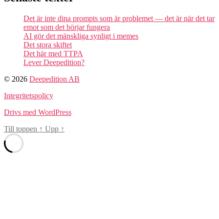
Det är inte dina prompts som är problemet — det är när det tar
emot som det börjar fungera
AI gör det mänskliga synligt i memes
Det stora skiftet
Det här med TTPA
Lever Deepedition?
© 2026
Deepedition AB
Integritetspolicy
Drivs med WordPress
Till toppen
↑
Upp
↑