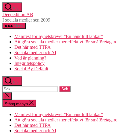
Hoppa
Sök
till
Deepedition AB
innehåll
I sociala medier sen 2009
Meny
Manifest för nyhetsbrevet ”En handfull länkar”
Att göra sociala medier mer effektivt för småföretagare
Det här med TTPA
Sociala medier och AI
Vad är planning?
Integritetspolicy
Social By Default
Sök
Sök
efter:
Stäng
sökningen
Stäng menyn
Manifest för nyhetsbrevet ”En handfull länkar”
Att göra sociala medier mer effektivt för småföretagare
Det här med TTPA
Sociala medier och AI