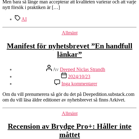
är
Men bara så länge man accepterar att kvaliteten varierar och att varje
problemet
nytt försök i praktiken är […]
—
Etiketter
det
AI
är
när
Kategorier
Allmänt
det
tar
Manifest för nyhetsbrevet ”En handfull
emot
som
länkar”
det
börjar
Inläggsförfattare
fungera
Av
Deeped Niclas Strandh
Inläggsdatum
2024/10/23
till
Inga kommentarer
Manifest
för
Om du vill prenumerera så gör du det på Deepedition.substack.com
nyhetsbrevet
om du vill läsa äldre editioner av nyhetsbrevet så finns Arkivet.
”En
handfull
Kategorier
Allmänt
länkar”
Recension av Brydge Pro+: Håller inte
måttet