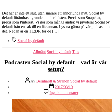
by
default
–
Det här är inte ett slut, utan snarare ett annorlunda nytt. Social by
fem
default förändras i grunden under hösten. Precis som Snapchat,
år
precis som Pinterest. Vi gör som många andra: vi pivoterar Social by
men
default från en sak till en lite annan. Lyssna gärna på vår podcast om
nu
det. Nedan är en TL;DR för de […]
ett
Etiketter
nytt
Social by default
annorlunda
Kategorier
Allmänt
Socialbydefault
Tips
Podcasten Social by default – vad är vår
setup?
Inläggsförfattare
Av
Bernhardt & Strandh Social by default
Inläggsdatum
2017/03/19
till
Inga kommentarer
Podcasten
Social
by
default