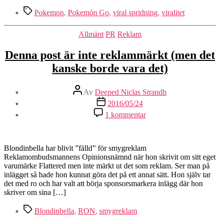
Etiketter
Pokemon
,
Pokemón Go
,
viral spridning
,
viralitet
Kategorier
Allmänt
PR
Reklam
Denna post är inte reklammärkt (men det
kanske borde vara det)
Inläggsförfattare
Av
Deeped Niclas Strandh
Inläggsdatum
2016/05/24
till
1 kommentar
Denna
post
är
inte
Blondinbella har blivit ”fälld” för smygreklam
reklammärkt
Reklamombudsmannens Opinionsnämnd när hon skrivit om sitt eget
(men
varumärke Flattered men inte märkt ut det som reklam. Ser man på
det
inlägget så hade hon kunnat göra det på ett annat sätt. Hon själv tar
kanske
det med ro och har valt att börja sponsorsmarkera inlägg där hon
borde
skriver om sina […]
vara
Etiketter
det)
Blondinbella
,
RON
,
smygreklam