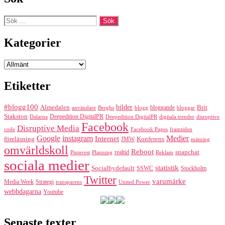
inlägg
Sök
efter:
Kategorier
Kategorier
Etiketter
#blogg100
bilder
Almedalen
bloggande
Brit
Berghs
blogg
bloggar
användare
Stakston
Deepedition DigitalPR
Dalarna
Deepedition DigitalPR
digitala trender
disruptive
Facebook
Disruptive Media
code
Facebook Pages
framtiden
Google
instagram
Medier
Internet
föreläsning
Konferens
JMW
mätning
omvärldskoll
Reboot
realtid
snapchat
Pinterest
Reklam
Planning
sociala medier
statistik
Socialbydefault
SSWC
Stockholm
Twitter
varumärke
Media Week
Strategi
transparens
United Power
webbdagarna
Youtube
Senaste texter