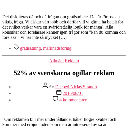
”Men
det
är
ju
Det diskuteras då och då frågan om gratisarbete. Det är för oss en
bra
viktig fråga. Vi älskar vårt jobb och därför vill vi gärna ha betalt för
för
det (vilket verkar vara en svårförståelig logik för många). Alla
din
konsulter och föreläsare känner igen frågor som ”kan du komma och
marknadsföring”
föreläsa – vi har inte så mycket […]
Etiketter
gratisätning
,
marknadsföring
Kategorier
Allmänt
Reklam
52% av svenskarna ogillar reklam
Inläggsförfattare
Av
Deeped Niclas Strandh
Inläggsdatum
2016/08/01
till
4 kommentarer
524
av
svenskarna
ogillar
”Om reklamen blir mer underhållande, håller högre kvalitet och
reklam
kommer med erbjudanden som man är intresserad av så är