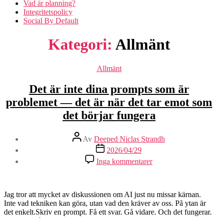
Vad är planning?
Integritetspolicy
Social By Default
Kategori:
Allmänt
Kategorier
Allmänt
Det är inte dina prompts som är
problemet — det är när det tar emot som
det börjar fungera
Inläggsförfattare
Av
Deeped Niclas Strandh
Inläggsdatum
2026/04/29
till
Inga kommentarer
Det
är
inte
dina
Jag tror att mycket av diskussionen om AI just nu missar kärnan.
prompts
Inte vad tekniken kan göra, utan vad den kräver av oss. På ytan är
som
det enkelt.Skriv en prompt. Få ett svar. Gå vidare. Och det fungerar.