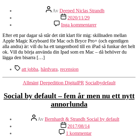
Inläggsförfattare
Av
Deeped Niclas Strandh
Inläggsdatum
2020/11/29
till
Inga kommentarer
Recension
av
Efter ett par dagar så står det rätt klart för mig: skillnaden mellan
Brydge
Apple Magic Keyboard för Mac och Bryce Pro+ (och egentligen
Pro+:
alla andra) är: vill du ha ett tangentbord till en iPad så funkar det helt
Håller
ok. Vill du börja använda din Ipad som en Mac – då behöver du
inte
lägga den bisarra […]
måttet
Etiketter
att jobba
,
hårdvara
,
recension
Kategorier
Allmänt
Deepedition DigitalPR
Socialbydefault
Social by default – fem år men nu ett nytt
annorlunda
Inläggsförfattare
Av
Bernhardt & Strandh Social by default
Inläggsdatum
2017/08/14
till
1 kommentar
Social