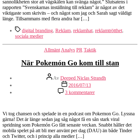
sannolikheten stor att vågskålen kan svänga något.” Slutsatens i
rapporten ”Svenskarnas inställning till reklam” är något av det
viktigaste som skrivits – och något som jag och Sarah sagt väldigt
länge. Tillsammans med flera andra har […]
Etiketter
digital branding
,
Reklam
,
reklamhat
,
reklamtrötthet
,
sociala medier
Kategorier
Allmänt
Analys
PR
Taktik
När Pokemón Go kom till stan
Inläggsförfattare
Av
Deeped Niclas Strandh
Inläggsdatum
2016/07/13
till
3 kommentarer
När
Pokemón
Go
kom
Vi tog chansen och spelade in en podcast om Pokemon Go. Lyssna
till
gärna! Det är länge sedan jag såg något få en sån stark viral
stan
spridning som Pokemón Go fått senaste veckan. Snabbt håller det
mobila spelet på att bli mer använt per dag (DAU) än både Tinder
och Twitter, och i princip alla medier […]