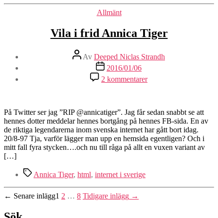
Kategorier
Allmänt
Vila i frid Annica Tiger
Inläggsförfattare
Av
Deeped Niclas Strandh
Inläggsdatum
2016/01/06
till
2 kommentarer
Vila
i
frid
Annica
På Twitter ser jag ”RIP @annicatiger”. Jag får sedan snabbt se att
Tiger
hennes dotter meddelar hennes bortgång på hennes FB-sida. En av
de riktiga legendarerna inom svenska internet har gått bort idag.
20/8-97 Tja, varför lägger man upp en hemsida egentligen? Och i
mitt fall fyra stycken….och nu till råga på allt en vuxen variant av
[…]
Etiketter
Annica Tiger
,
html
,
internet i sverige
Sidnumrering
←
Senare
inlägg
1
2
…
8
Tidigare
inlägg
→
för
Sök