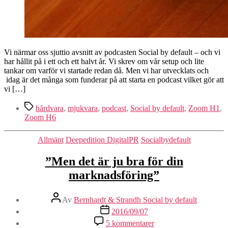
Vi närmar oss sjuttio avsnitt av podcasten Social by default – och vi
har hållit på i ett och ett halvt år. Vi skrev om vår setup och lite
tankar om varför vi startade redan då. Men vi har utvecklats och
idag är det många som funderar på att starta en podcast vilket gör att
vi […]
Etiketter
hårdvara
,
mjukvara
,
podcast
,
Social by default
,
Zoom H1
,
Zoom H6
Kategorier
Allmänt
Deepedition DigitalPR
Socialbydefault
”Men det är ju bra för din
marknadsföring”
Inläggsförfattare
Av
Bernhardt & Strandh Social by default
Inläggsdatum
2016/09/07
till
5 kommentarer