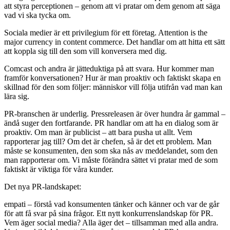
att styra perceptionen – genom att vi pratar om dem genom att säga
vad vi ska tycka om.
Sociala medier är ett privilegium för ett företag. Attention is the
major currency in content commerce. Det handlar om att hitta ett sätt
att koppla sig till den som vill konversera med dig.
Comcast och andra är jätteduktiga på att svara. Hur kommer man
framför konversationen? Hur är man proaktiv och faktiskt skapa en
skillnad för den som följer: människor vill följa utifrån vad man kan
lära sig.
PR-branschen är underlig. Pressreleasen är över hundra år gammal –
ändå suger den fortfarande. PR handlar om att ha en dialog som är
proaktiv. Om man är publicist – att bara pusha ut allt. Vem
rapporterar jag till? Om det är chefen, så är det ett problem. Man
måste se konsumenten, den som ska nås av meddelandet, som den
man rapporterar om. Vi måste förändra sättet vi pratar med de som
faktiskt är viktiga för våra kunder.
Det nya PR-landskapet:
empati – förstå vad konsumenten tänker och känner och var de går
för att få svar på sina frågor. Ett nytt konkurrenslandskap för PR.
Vem äger social media? Alla äger det – tillsamman med alla andra.