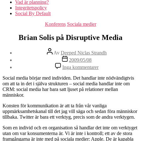
Vad är planning?
Integritetspolicy
Social By Default
Kategorier
Konferens
Sociala medier
Brian Solis på Disruptive Media
Inläggsförfattare
Av
Deeped Niclas Strandh
Inläggsdatum
2009/05/08
till
Inga kommentarer
Brian
Solis
Social media börjar med individen. Det handlar inte nödvändigtvis
på
om att ta in det i själva strukturen – social media handlar inte om
Disruptive
CRM: social media har bara satt ljuset på relationer mellan
Media
människor.
Konsten för kommunikation är att ta från vår vanliga
uppmärksamhetskanal till det jag vill säga och sedan föra människor
tillbaka. Twitter är bara ett verktyg, precis som de andra verktygen.
Som en individ och en organisation så handlar det inte om verktyget
utan om var konsumenterna är. Vi är inte i kontroll; ett av de stora
framgångarna är inte med på sociala medier: Apple. De är kapabla