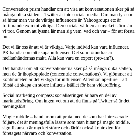
Conversation prism handlar om att visa att konversationen sker på så
många olika ställen – Twitter är inte sociala media. Om man lyssnar
så hittar man var de viktiga influencers är. Yahoogroups etc är
fortfarande extremt viktiga. Den sociala världen är mycket större än
vi tror. Genom att lyssna lär man sig vem, vad och var – för att förstå
hur.
Det vi lär oss är att vi är viktiga. Varje individ kan vara influencer.
PR handlar om att skapa influenser. Det som förändras är
mellanhändernas makt. Alla kan vara en expert (pro-am?).
Det handlar om att konversationerna sker på så många olika ställen,
men de är ihopkopplade (concentric conversations). Vi glömmer att
kontinuiteten är det viktiga för influenser. Attention aperture – att
förstå att skapa en större influens istället för bara vidareföring.
Social marketing compass: socialiseringen är bara en del av
marknadsföring. Om ingen vet om att du finns på Twitter så är det
meningslöst.
Magic middle – handlar om att prata med de som har intresserade
följare, det är meningsfulla läsare som man hittar på magic middle,
signifikansen är mycket större och därför också kontexten för
företagets närvaro och konversation.