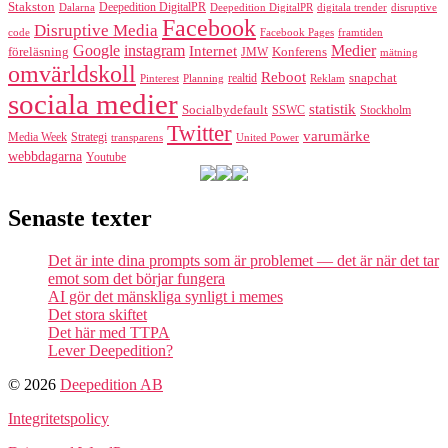
Stakston
Deepedition DigitalPR
Dalarna
Deepedition DigitalPR
digitala trender
disruptive
Facebook
Disruptive Media
code
Facebook Pages
framtiden
Google
instagram
Medier
Internet
föreläsning
Konferens
JMW
mätning
omvärldskoll
Reboot
realtid
snapchat
Pinterest
Reklam
Planning
sociala medier
statistik
Socialbydefault
SSWC
Stockholm
Twitter
varumärke
Media Week
Strategi
transparens
United Power
webbdagarna
Youtube
Senaste texter
Det är inte dina prompts som är problemet — det är när det tar
emot som det börjar fungera
AI gör det mänskliga synligt i memes
Det stora skiftet
Det här med TTPA
Lever Deepedition?
© 2026
Deepedition AB
Integritetspolicy