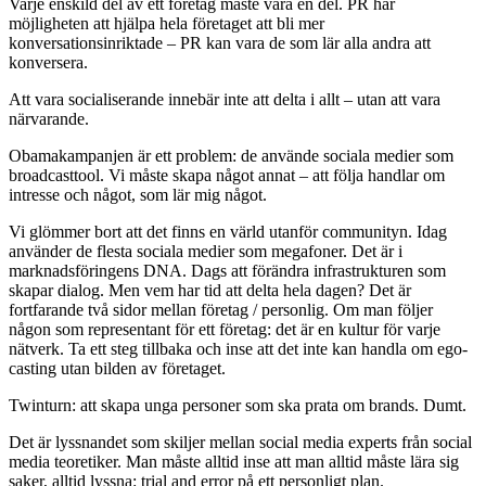
Varje enskild del av ett företag måste vara en del. PR har
möjligheten att hjälpa hela företaget att bli mer
konversationsinriktade – PR kan vara de som lär alla andra att
konversera.
Att vara socialiserande innebär inte att delta i allt – utan att vara
närvarande.
Obamakampanjen är ett problem: de använde sociala medier som
broadcasttool. Vi måste skapa något annat – att följa handlar om
intresse och något, som lär mig något.
Vi glömmer bort att det finns en värld utanför communityn. Idag
använder de flesta sociala medier som megafoner. Det är i
marknadsföringens DNA. Dags att förändra infrastrukturen som
skapar dialog. Men vem har tid att delta hela dagen? Det är
fortfarande två sidor mellan företag / personlig. Om man följer
någon som representant för ett företag: det är en kultur för varje
nätverk. Ta ett steg tillbaka och inse att det inte kan handla om ego-
casting utan bilden av företaget.
Twinturn: att skapa unga personer som ska prata om brands. Dumt.
Det är lyssnandet som skiljer mellan social media experts från social
media teoretiker. Man måste alltid inse att man alltid måste lära sig
saker, alltid lyssna: trial and error på ett personligt plan.