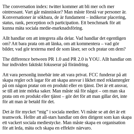
The conversation index: twitter kommer att bli mer och mer
ointressant. Vart går människor? Man måste förstå var personer är.
Konversationer är sökbara, de är fundament – indikerar placering,
status, rank, perception och participation. Ett benchmark för att
kunna mäta sociala medie-marknadsföring.
Allt handlar om att integrera alla delar. Vad handlar det egentligen
om? Att bara prata om att länka, om att kommentera – vad gör
bilder, vad gör texterna med de som läser, ser och pratar om dem?
The difference between PR 1.0 and PR 2.0 is YOU. Allt handlar om
hur individen faktiskt fokuserar på förändring.
Att vara personlig innebär inte att vara privat. FCC funderar på att
skapa regler och lagar för att skapa ansvar i likhet med reklamregler
på om någon pratar om en produkt eller en tjänst. Det är ett ansvar,
se till att inte mörka saker. Man måste stå för något – om man ska
prata om en produkt eller tjänst – gör det för att man gillar det, inte
för att man är betald för det.
Det är för mycket “mig” i sociala medier. Vi måste se att det är ett
teamwork. Hellre att all-stars handlar om den dirigent som kan skapa
ett vackert sociala mediestycke. Man måste skapa en organisation
för att leda, mäta och skapa en effektiv närvaro.