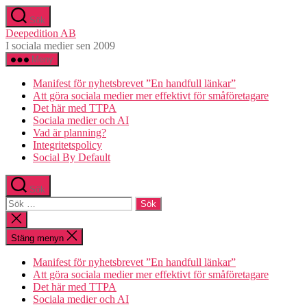
Hoppa
Sök
till
Deepedition AB
innehåll
I sociala medier sen 2009
Meny
Manifest för nyhetsbrevet ”En handfull länkar”
Att göra sociala medier mer effektivt för småföretagare
Det här med TTPA
Sociala medier och AI
Vad är planning?
Integritetspolicy
Social By Default
Sök
Sök
efter:
Stäng
sökningen
Stäng menyn
Manifest för nyhetsbrevet ”En handfull länkar”
Att göra sociala medier mer effektivt för småföretagare
Det här med TTPA
Sociala medier och AI