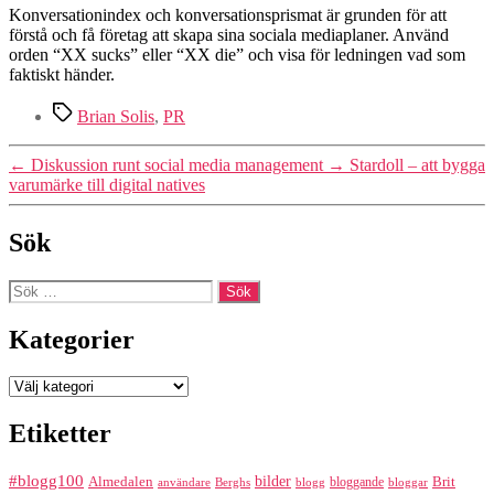
Konversationindex och konversationsprismat är grunden för att
förstå och få företag att skapa sina sociala mediaplaner. Använd
orden “XX sucks” eller “XX die” och visa för ledningen vad som
faktiskt händer.
Etiketter
Brian Solis
,
PR
←
Diskussion runt social media management
→
Stardoll – att bygga
varumärke till digital natives
Sök
Sök
efter:
Kategorier
Kategorier
Etiketter
#blogg100
bilder
Almedalen
bloggande
Brit
Berghs
blogg
bloggar
användare