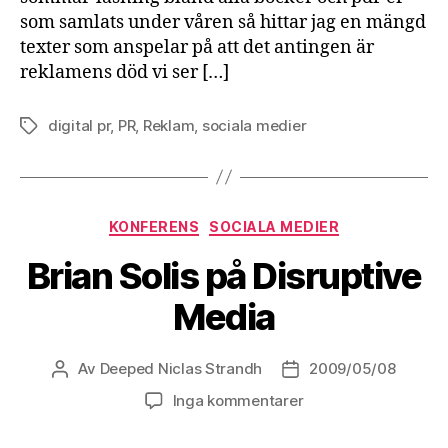
som samlats under våren så hittar jag en mängd
texter som anspelar på att det antingen är
reklamens död vi ser […]
digital pr
,
PR
,
Reklam
,
sociala medier
Etiketter
Kategorier
KONFERENS
SOCIALA MEDIER
Brian Solis på Disruptive
Media
Av
Deeped Niclas Strandh
2009/05/08
Inläggsförfattare
Inläggsdatum
Inga kommentarer