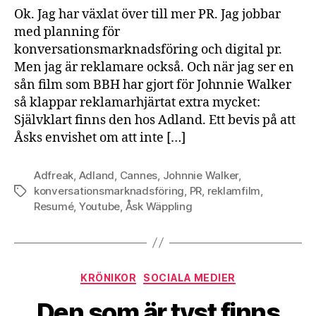
Ok. Jag har växlat över till mer PR. Jag jobbar
med planning för
konversationsmarknadsföring och digital pr.
Men jag är reklamare också. Och när jag ser en
sån film som BBH har gjort för Johnnie Walker
så klappar reklamarhjärtat extra mycket:
Självklart finns den hos Adland. Ett bevis på att
Åsks envishet om att inte […]
Adfreak
,
Adland
,
Cannes
,
Johnnie Walker
,
konversationsmarknadsföring
,
PR
,
reklamfilm
,
Etiketter
Resumé
,
Youtube
,
Åsk Wäppling
Kategorier
KRÖNIKOR
SOCIALA MEDIER
Den som är tyst finns