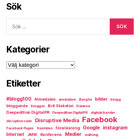
Sök
Sök
efter:
Kategorier
Kategorier
Etiketter
#blogg100
bilder
Almedalen
Berghs
blogg
användare
bloggande
Brit Stakston
bloggar
Dalarna
Deepedition DigitalPR
Deepedition DigitalPR
digitala trender
Facebook
Disruptive Media
disruptive code
instagram
Google
föreläsning
Facebook Pages
framtiden
Medier
Internet
Konferens
JMW
mätning