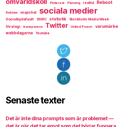
omvärldskoll
Reboot
Pinterest
realtid
Planning
sociala medier
snapchat
Reklam
statistik
Socialbydefault
SSWC
Stockholm Media Week
Twitter
varumärke
Strategi
transparens
United Power
webbdagarna
Youtube
Senaste texter
Det är inte dina prompts som är problemet —
det är när det tar emot som det börjar fungera