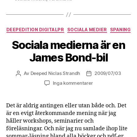
Kategorier
DEEPEDITION DIGITALPR
SOCIALA MEDIER
SPANING
Sociala medierna är en
James Bond-bil
Av
Deeped Niclas Strandh
2009/07/03
Inläggsförfattare
Inläggsdatum
Inga kommentarer
Det är aldrig antingen eller utan både och. Det
är en evigt återkommande mening när jag
håller workshops, seminarier och
föreläsningar. Och när jag nu samlade ihop lite
sommar-läsning bland alla böcker och pdf-er