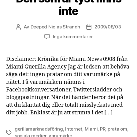
inte
Av
Deeped Niclas Strandh
2009/08/03
Inläggsförfattare
Inläggsdatum
Inga kommentarer
Disclaimer: Krönika för Miami News 0908 från
Miami Guerilla Agency Jag är ledsen att behöva
säga det: ingen pratar om ditt varumärke på
nätet. Få varumärken nämns i
Facebookkonversationer, Twittersladder och
bloggpostningar. När det händer beror det på
att du klantat dig eller totalt misslyckats med
ditt jobb. Enklast är ju att strunta i det […]
gerillamarknadsföring
,
Internet
,
Miami
,
PR
,
prata om
,
Etiketter
sociala medier
,
varumärke