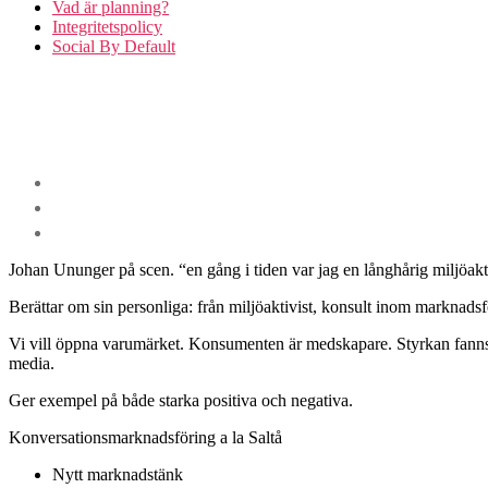
Vad är planning?
Integritetspolicy
Social By Default
Johan Ununger på scen. “en gång i tiden var jag en långhårig miljöakti
Berättar om sin personliga: från miljöaktivist, konsult inom marknadsf
Vi vill öppna varumärket. Konsumenten är medskapare. Styrkan fanns ut
media.
Ger exempel på både starka positiva och negativa.
Konversationsmarknadsföring a la Saltå
Nytt marknadstänk