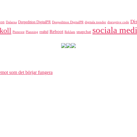
Di
ton
Deepedition DigitalPR
Dalarna
Deepedition DigitalPR
digitala trender
disruptive code
sociala medi
koll
Reboot
realtid
snapchat
Pinterest
Reklam
Planning
 emot som det börjar fungera