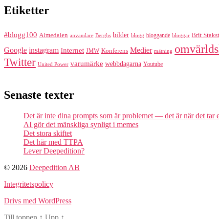
Etiketter
#blogg100
bilder
Almedalen
bloggande
Brit Staks
Berghs
blogg
bloggar
användare
omvärlds
Google
instagram
Medier
Internet
Konferens
JMW
mätning
Twitter
varumärke
webbdagarna
Youtube
United Power
Senaste texter
Det är inte dina prompts som är problemet — det är när det tar
AI gör det mänskliga synligt i memes
Det stora skiftet
Det här med TTPA
Lever Deepedition?
© 2026
Deepedition AB
Integritetspolicy
Drivs med WordPress
Till toppen
↑
Upp
↑