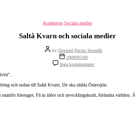
Kategorier
Konferens
Sociala medier
Saltå Kvarn och sociala medier
Inläggsförfattare
Av
Deeped Niclas Strandh
Inläggsdatum
2009/05/08
till
Inga kommentarer
Saltå
Kvarn
vist”.
och
sociala
öring och sedan till Saltå Kvarn. De ska rädda Östersjön.
medier
anför företaget. Få in idéer och utvecklingskraft, förändra världen. Ä