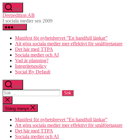
Hoppa
Sök
till
Deepedition AB
innehåll
I sociala medier sen 2009
Meny
Manifest för nyhetsbrevet ”En handfull länkar”
Att göra sociala medier mer effektivt för småföretagare
Det här med TTPA
Sociala medier och AI
Vad är planning?
Integritetspolicy
Social By Default
Sök
Sök
efter:
Stäng
sökningen
Stäng menyn
Manifest för nyhetsbrevet ”En handfull länkar”
Att göra sociala medier mer effektivt för småföretagare
Det här med TTPA
Sociala medier och AI