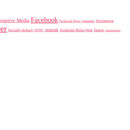
Facebook
sruptive Media
föreläsning
Facebook Pages
framtiden
er
statistik
Socialbydefault
SSWC
Stockholm Media Week
Strategi
transparens