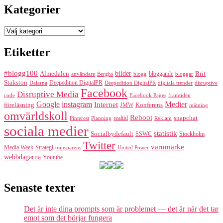
Kategorier
Kategorier
Etiketter
#blogg100
bilder
Almedalen
bloggande
Brit
Berghs
blogg
bloggar
användare
Stakston
Deepedition DigitalPR
Dalarna
Deepedition DigitalPR
digitala trender
disruptive
Facebook
Disruptive Media
code
Facebook Pages
framtiden
Google
instagram
Medier
Internet
föreläsning
Konferens
JMW
mätning
omvärldskoll
Reboot
realtid
snapchat
Pinterest
Reklam
Planning
sociala medier
statistik
Socialbydefault
SSWC
Stockholm
Twitter
varumärke
Media Week
Strategi
transparens
United Power
webbdagarna
Youtube
Senaste texter
Det är inte dina prompts som är problemet — det är när det tar
emot som det börjar fungera