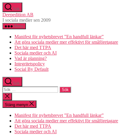
Hoppa
Sök
till
Deepedition AB
innehåll
I sociala medier sen 2009
Meny
Manifest för nyhetsbrevet ”En handfull länkar”
Att göra sociala medier mer effektivt för småföretagare
Det här med TTPA
Sociala medier och AI
Vad är planning?
Integritetspolicy
Social By Default
Sök
Sök
efter:
Stäng
sökningen
Stäng menyn
Manifest för nyhetsbrevet ”En handfull länkar”
Att göra sociala medier mer effektivt för småföretagare
Det här med TTPA
Sociala medier och AI