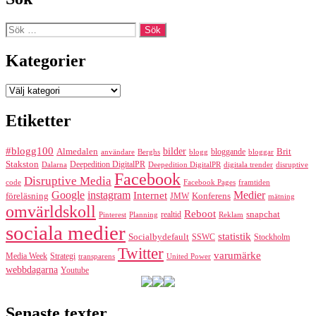
Sök
efter:
Kategorier
Kategorier
Etiketter
#blogg100
bilder
Almedalen
bloggande
Brit
Berghs
blogg
bloggar
användare
Stakston
Deepedition DigitalPR
Dalarna
Deepedition DigitalPR
digitala trender
disruptive
Facebook
Disruptive Media
code
Facebook Pages
framtiden
Google
instagram
Medier
Internet
föreläsning
Konferens
JMW
mätning
omvärldskoll
Reboot
realtid
snapchat
Pinterest
Reklam
Planning
sociala medier
statistik
Socialbydefault
SSWC
Stockholm
Twitter
varumärke
Media Week
Strategi
transparens
United Power
webbdagarna
Youtube
Senaste texter