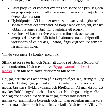
Fasta projekt. Vi kommer överens om scope och pris. Jag och
en projektägare ser till att vi kommer i hamn inom någorlunda
överenskomna ramar.
Hybridprojekt. Vi kommer överens om vad vi ska göra och
sedan avropas det efterhand. Vi börjar med ett projekt, kanske
jobbar i retainer ett tag, gör ytterligare ett projekt.
Retainer. Vi kommer överens om en timbank och sedan
avropas det över tid. Allt från halvtimmes snabba frågor till
workshops på en hel dag. Snabbt, långsiktigt och lite som att
ha mig i sin ficka.
Vill du veta mer? Ta kontakt med mig!
Självklart fortsätter jag och Sarah att utbilda på Berghs School of
communication. 12 år med kursen
Bygga varumärke i sociala
medier
. Den blir bara bättre eftersom vi blir bättre.
Nej, jag har inte valt att hoppa på AI-expert-tåget. Jag lär mig AI, jag
använder AI dagligen, jag tänker runt AI inte minst för sociala
media. Jag kan självklart komma och föreläsa om AI men då blir det
mycket förhållningssätt och diskussioner. Nån frågade mig varför
och jag tror att det alltid varit så att jag är mer intresserad av
människor, människors beteende och hur man påverkar människors
värderingar, känslor och beslut än av teknik. AI är teknik. Viktig för