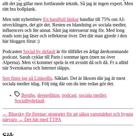
allt det jag gillar men fortfarande teknik. Så jag är ingen expert. Men
rätt bra bollplank.
Men mitt nyhetsbrev
En handfull länkar
handlar till 75% om AI-
utvecklingen, det gör det. Resten en blandning av sociala medier,
influencers och lite annat. Sånt jag intresserar mig för. Med long
reads som jag läser och reflekterar över. Det där man gjorde i den
här bloggen förut :)
Podcasten
Social by default
är för tillfället en årligt återkommande
podcast. Sarah cyklar till Paris i sommar igen (men nu över
Alperna). Men vi kommer spela in ett avsnitt då och då. Fr a alltid
när Svenskarna och Internet släpps.
Sen finns jag på LinkedIn
. Såklart. Det är liksom där jag är mest
sociala medier idag. Följ mig där om du inte redan gör det.
Etiketter
Berghs
,
deepedition
,
podcast
,
sociala medier
,
Socialbydefault
←
Bluesky för företag: strategier för att säkra varumärket och bygga
närvaro
→
Det här med TTPA
Sök