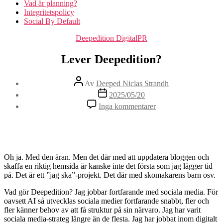
Vad är planning?
Integritetspolicy
Social By Default
Kategorier
Deepedition DigitalPR
Lever Deepedition?
Inläggsförfattare
Av
Deeped Niclas Strandh
Inläggsdatum
2025/05/20
till
Inga kommentarer
Lever
Deepedition?
Oh ja. Med den äran. Men det där med att uppdatera bloggen och
skaffa en riktig hemsida är kanske inte det första som jag lägger tid
på. Det är ett ”jag ska”-projekt. Det där med skomakarens barn osv.
Vad gör Deepedition? Jag jobbar fortfarande med sociala media. För
oavsett AI så utvecklas sociala medier fortfarande snabbt, fler och
fler känner behov av att få struktur på sin närvaro. Jag har varit
sociala media-strateg längre än de flesta. Jag har jobbat inom digitalt