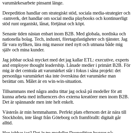
varumärkesarbete pinsamt länge.
Deepedition handlar om strategiskt stöd, sociala media-strategier och
-ramverk, det handlar om social media playbooks och kontinuerligt
stöd runt organiskt, lånat, förtjänat och köpt.
Senaste tiden nästan enbart inom B2B. Med globala, nordiska och
nationella bolag. Tech, industri, företagsfastigheter och tjänster. Jag
får vara nyfiken, lära mig massor med nytt och utmana både mig
själv och mina kunder.
Jag jobbar också mycket med det jag kallar ETL: executive, experts
and employee thought leadership. Lånade medier i primärt B2B. För
mig är det centrala att varumärket står i fokus i såna projekt: det
personliga varumärket ska inte överskina det varumärke man
berättar om. Målet är en win-win-situation.
Tillsammans med några andra tittar jag också på modeller för att
kunna arbeta med influencers dvs externa kreatörer men inom B2B.
Det är spännande men inte helt enkelt.
Västerås är min hemmahamn. Perfekt plats eftersom det är nära till
Stockholm, inte långt från Göteborg och framförallt: digitalt går
alltid.
Hur jobbar jag? Det är tre modeller Deepedition bygger på: