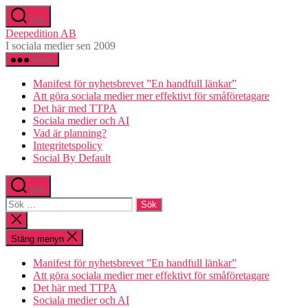
Hoppa
Sök
till
Deepedition AB
innehåll
I sociala medier sen 2009
Meny
Manifest för nyhetsbrevet ”En handfull länkar”
Att göra sociala medier mer effektivt för småföretagare
Det här med TTPA
Sociala medier och AI
Vad är planning?
Integritetspolicy
Social By Default
Sök
Sök
efter:
Stäng
sökningen
Stäng menyn
Manifest för nyhetsbrevet ”En handfull länkar”
Att göra sociala medier mer effektivt för småföretagare
Det här med TTPA
Sociala medier och AI