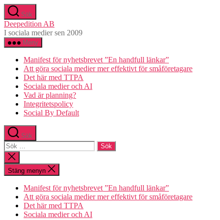
Hoppa
Sök
till
Deepedition AB
innehåll
I sociala medier sen 2009
Meny
Manifest för nyhetsbrevet ”En handfull länkar”
Att göra sociala medier mer effektivt för småföretagare
Det här med TTPA
Sociala medier och AI
Vad är planning?
Integritetspolicy
Social By Default
Sök
Sök
efter:
Stäng
sökningen
Stäng menyn
Manifest för nyhetsbrevet ”En handfull länkar”
Att göra sociala medier mer effektivt för småföretagare
Det här med TTPA
Sociala medier och AI