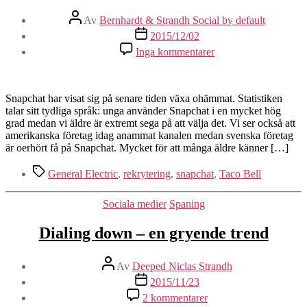
Inläggsförfattare
Av
Bernhardt & Strandh Social by default
Inläggsdatum
2015/12/02
till
Inga kommentarer
Snapchat
en
rekryteringskanal?
Jodå.
Snapchat har visat sig på senare tiden växa ohämmat. Statistiken
talar sitt tydliga språk: unga använder Snapchat i en mycket hög
grad medan vi äldre är extremt sega på att välja det. Vi ser också att
amerikanska företag idag anammat kanalen medan svenska företag
är oerhört få på Snapchat. Mycket för att många äldre känner […]
Etiketter
General Electric
,
rekrytering
,
snapchat
,
Taco Bell
Kategorier
Sociala medier
Spaning
Dialing down – en gryende trend
Inläggsförfattare
Av
Deeped Niclas Strandh
Inläggsdatum
2015/11/23
till
2 kommentarer
Dialing