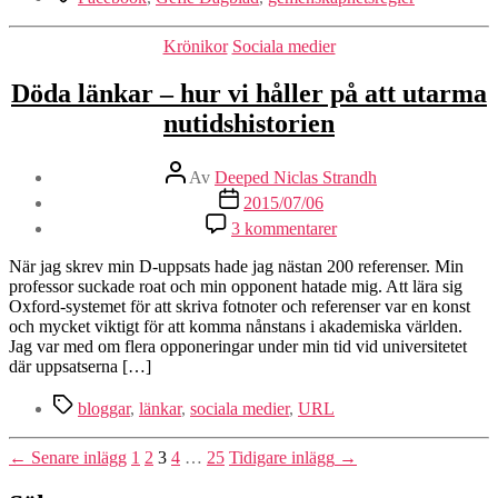
Kategorier
Krönikor
Sociala medier
Döda länkar – hur vi håller på att utarma
nutidshistorien
Inläggsförfattare
Av
Deeped Niclas Strandh
Inläggsdatum
2015/07/06
till
3 kommentarer
Döda
länkar
När jag skrev min D-uppsats hade jag nästan 200 referenser. Min
–
professor suckade roat och min opponent hatade mig. Att lära sig
hur
Oxford-systemet för att skriva fotnoter och referenser var en konst
vi
och mycket viktigt för att komma nånstans i akademiska världen.
håller
Jag var med om flera opponeringar under min tid vid universitetet
på
där uppsatserna […]
att
utarma
Etiketter
bloggar
,
länkar
,
sociala medier
,
URL
nutidshistorien
Sidnumrering
←
Senare
inlägg
1
2
3
4
…
25
Tidigare
inlägg
→
för