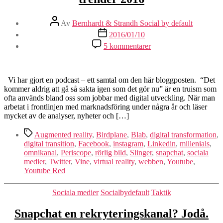
Inläggsförfattare
Av
Bernhardt & Strandh Social by default
Inläggsdatum
2016/01/10
till
5 kommentarer
Adapt
or
die
–
Vi har gjort en podcast – ett samtal om den här bloggposten. “Det
sociala
kommer aldrig att gå så sakta igen som det gör nu” är en truism som
medier
ofta används bland oss som jobbar med digital utveckling. När man
och
arbetat i frontlinjen med marknadsföring under några år och läser
digitala
mycket av de analyser, nyheter och […]
trender
Etiketter
2016
Augmented reality
,
Birdplane
,
Blab
,
digital transformation
,
digital transition
,
Facebook
,
instagram
,
Linkedin
,
millenials
,
omnikanal
,
Periscope
,
rörlig bild
,
Slinger
,
snapchat
,
sociala
medier
,
Twitter
,
Vine
,
virtual reality
,
webben
,
Youtube
,
Youtube Red
Kategorier
Sociala medier
Socialbydefault
Taktik
Snapchat en rekryteringskanal? Jodå.