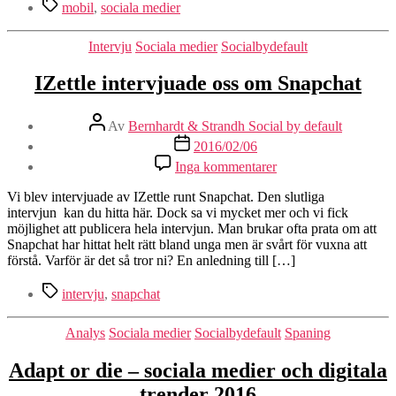
Etiketter
mobil
,
sociala medier
Kategorier
Intervju
Sociala medier
Socialbydefault
IZettle intervjuade oss om Snapchat
Inläggsförfattare
Av
Bernhardt & Strandh Social by default
Inläggsdatum
2016/02/06
till
Inga kommentarer
IZettle
intervjuade
Vi blev intervjuade av IZettle runt Snapchat. Den slutliga
oss
intervjun kan du hitta här. Dock sa vi mycket mer och vi fick
om
möjlighet att publicera hela intervjun. Man brukar ofta prata om att
Snapchat
Snapchat har hittat helt rätt bland unga men är svårt för vuxna att
förstå. Varför är det så tror ni? En anledning till […]
Etiketter
intervju
,
snapchat
Kategorier
Analys
Sociala medier
Socialbydefault
Spaning
Adapt or die – sociala medier och digitala
trender 2016