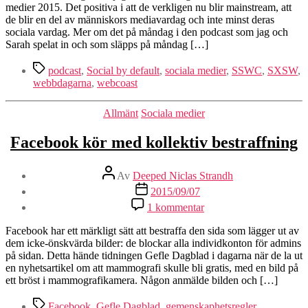
medier 2015. Det positiva i att de verkligen nu blir mainstream, att
de blir en del av människors mediavardag och inte minst deras
sociala vardag. Mer om det på måndag i den podcast som jag och
Sarah spelat in och som släpps på måndag […]
Etiketter
podcast
,
Social by default
,
sociala medier
,
SSWC
,
SXSW
,
webbdagarna
,
webcoast
Kategorier
Allmänt
Sociala medier
Facebook kör med kollektiv bestraffning
Inläggsförfattare
Av
Deeped Niclas Strandh
Inläggsdatum
2015/09/07
till
1 kommentar
Facebook
kör
Facebook har ett märkligt sätt att bestraffa den sida som lägger ut av
med
dem icke-önskvärda bilder: de blockar alla individkonton för admins
kollektiv
på sidan. Detta hände tidningen Gefle Dagblad i dagarna när de la ut
bestraffning
en nyhetsartikel om att mammografi skulle bli gratis, med en bild på
ett bröst i mammografikamera. Någon anmälde bilden och […]
Etiketter
Facebook
,
Gefle Dagblad
,
gemenskaphetsregler