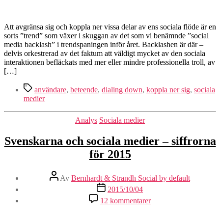
down
–
en
Att avgränsa sig och koppla ner vissa delar av ens sociala flöde är en
gryende
sorts ”trend” som växer i skuggan av det som vi benämnde ”social
trend
media backlash” i trendspaningen inför året. Backlashen är där –
delvis orkestrerad av det faktum att väldigt mycket av den sociala
interaktionen befläckats med mer eller mindre professionella troll, av
[…]
Etiketter
användare
,
beteende
,
dialing down
,
koppla ner sig
,
sociala
medier
Kategorier
Analys
Sociala medier
Svenskarna och sociala medier – siffrorna
för 2015
Inläggsförfattare
Av
Bernhardt & Strandh Social by default
Inläggsdatum
2015/10/04
till
12 kommentarer
Svenskarna
och