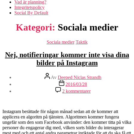
Vad är planning?
Integritetspolicy
Social By Default
Kategori:
Sociala medier
Kategorier
Sociala medier
Taktik
Nej, notifieringar kommer inte visa dina
bilder på Instagram
Inläggsförfattare
Av
Deeped Niclas Strandh
Inläggsdatum
2016/03/28
till
2 kommentarer
Nej,
notifieringar
kommer
inte
Instagram berättade för någon månad sedan att de kommer att
visa
applicera en algoritm på tjänsten. Algoritmen kommer fungera
dina
ungefär som den som Facebook använder: den kommer titta på vilka
bilder
personer du engagerar dig med, vilken sorts bilder du interagerar
på
mest med och ett antal andra parametrar inriktade för att du ska få ett