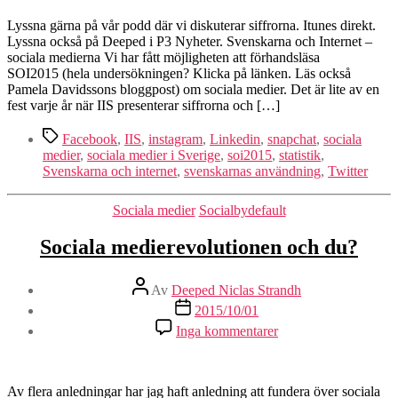
sociala
medier
Lyssna gärna på vår podd där vi diskuterar siffrorna. Itunes direkt.
–
Lyssna också på Deeped i P3 Nyheter. Svenskarna och Internet –
siffrorna
sociala medierna Vi har fått möjligheten att förhandsläsa
för
SOI2015 (hela undersökningen? Klicka på länken. Läs också
2015
Pamela Davidssons bloggpost) om sociala medier. Det är lite av en
fest varje år när IIS presenterar siffrorna och […]
Etiketter
Facebook
,
IIS
,
instagram
,
Linkedin
,
snapchat
,
sociala
medier
,
sociala medier i Sverige
,
soi2015
,
statistik
,
Svenskarna och internet
,
svenskarnas användning
,
Twitter
Kategorier
Sociala medier
Socialbydefault
Sociala medierevolutionen och du?
Inläggsförfattare
Av
Deeped Niclas Strandh
Inläggsdatum
2015/10/01
till
Inga kommentarer
Sociala
medierevolutionen
och
du?
Av flera anledningar har jag haft anledning att fundera över sociala