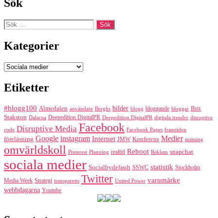
Sök
inlägg
Sök
efter:
Kategorier
Kategorier
Etiketter
#blogg100
bilder
Almedalen
bloggande
Brit
Berghs
blogg
bloggar
användare
Stakston
Deepedition DigitalPR
Dalarna
Deepedition DigitalPR
digitala trender
disruptive
Facebook
Disruptive Media
code
Facebook Pages
framtiden
Google
instagram
Medier
Internet
föreläsning
Konferens
JMW
mätning
omvärldskoll
Reboot
realtid
snapchat
Pinterest
Reklam
Planning
sociala medier
statistik
Socialbydefault
SSWC
Stockholm
Twitter
varumärke
Media Week
Strategi
transparens
United Power
webbdagarna
Youtube