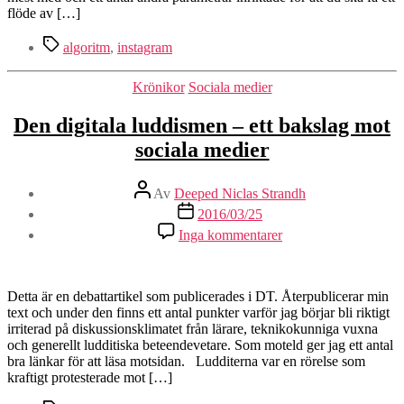
Instagram
flöde av […]
Etiketter
algoritm
,
instagram
Kategorier
Krönikor
Sociala medier
Den digitala luddismen – ett bakslag mot
sociala medier
Inläggsförfattare
Av
Deeped Niclas Strandh
Inläggsdatum
2016/03/25
till
Inga kommentarer
Den
digitala
luddismen
–
Detta är en debattartikel som publicerades i DT. Återpublicerar min
ett
text och under den finns ett antal punkter varför jag börjar bli riktigt
bakslag
irriterad på diskussionsklimatet från lärare, teknikokunniga vuxna
mot
och generellt ludditiska beteendevetare. Som moteld ger jag ett antal
sociala
bra länkar för att läsa motsidan. Ludditerna var en rörelse som
medier
kraftigt protesterade mot […]