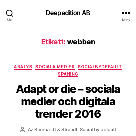
Deepedition AB
Sök
Meny
Etikett:
webben
Kategorier
ANALYS
SOCIALA MEDIER
SOCIALBYDEFAULT
SPANING
Adapt or die – sociala
medier och digitala
trender 2016
Av
Bernhardt & Strandh Social by default
Inläggsförfattare