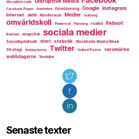
Facebook
Disruptive Media
disruptive code
instagram
Google
föreläsning
Facebook Pages
framtiden
Medier
Internet
Konferens
JMW
mätning
omvärldskoll
Reboot
Pinterest
realtid
Planning
sociala medier
snapchat
Reklam
statistik
Socialbydefault
SSWC
Stockholm Media Week
Twitter
varumärke
Strategi
transparens
United Power
webbdagarna
Youtube
Senaste texter