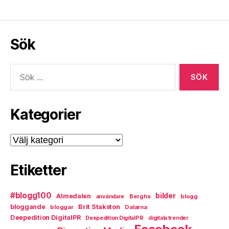
Sök
Sök
efter:
Kategorier
Kategorier
Etiketter
#blogg100
bilder
Almedalen
Berghs
blogg
användare
bloggande
Brit Stakston
bloggar
Dalarna
Deepedition DigitalPR
Deepedition DigitalPR
digitala trender