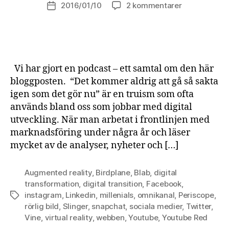
2016/01/10
2 kommentarer
Inläggsdatum
Vi har gjort en podcast – ett samtal om den här
bloggposten. “Det kommer aldrig att gå så sakta
igen som det gör nu” är en truism som ofta
används bland oss som jobbar med digital
utveckling. När man arbetat i frontlinjen med
marknadsföring under några år och läser
mycket av de analyser, nyheter och […]
Augmented reality
,
Birdplane
,
Blab
,
digital
transformation
,
digital transition
,
Facebook
,
instagram
,
Linkedin
,
millenials
,
omnikanal
,
Periscope
,
Etiketter
rörlig bild
,
Slinger
,
snapchat
,
sociala medier
,
Twitter
,
Vine
,
virtual reality
,
webben
,
Youtube
,
Youtube Red