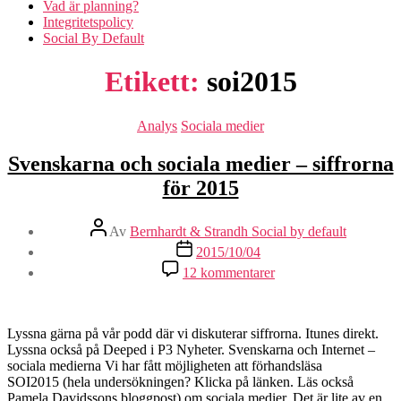
Vad är planning?
Integritetspolicy
Social By Default
Etikett:
soi2015
Kategorier
Analys
Sociala medier
Svenskarna och sociala medier – siffrorna
för 2015
Inläggsförfattare
Av
Bernhardt & Strandh Social by default
Inläggsdatum
2015/10/04
till
12 kommentarer
Svenskarna
och
sociala
medier
Lyssna gärna på vår podd där vi diskuterar siffrorna. Itunes direkt.
–
Lyssna också på Deeped i P3 Nyheter. Svenskarna och Internet –
siffrorna
sociala medierna Vi har fått möjligheten att förhandsläsa
för
SOI2015 (hela undersökningen? Klicka på länken. Läs också
2015
Pamela Davidssons bloggpost) om sociala medier. Det är lite av en