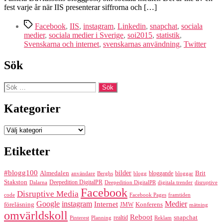
fest varje år när IIS presenterar siffrorna och […]
Etiketter
Facebook
,
IIS
,
instagram
,
Linkedin
,
snapchat
,
sociala
medier
,
sociala medier i Sverige
,
soi2015
,
statistik
,
Svenskarna och internet
,
svenskarnas användning
,
Twitter
Sök
Sök
efter:
Kategorier
Kategorier
Etiketter
#blogg100
bilder
Almedalen
bloggande
Brit
Berghs
blogg
bloggar
användare
Stakston
Deepedition DigitalPR
Dalarna
Deepedition DigitalPR
digitala trender
disruptive
Facebook
Disruptive Media
code
Facebook Pages
framtiden
Google
instagram
Medier
Internet
föreläsning
Konferens
JMW
mätning
omvärldskoll
Reboot
realtid
snapchat
Pinterest
Reklam
Planning