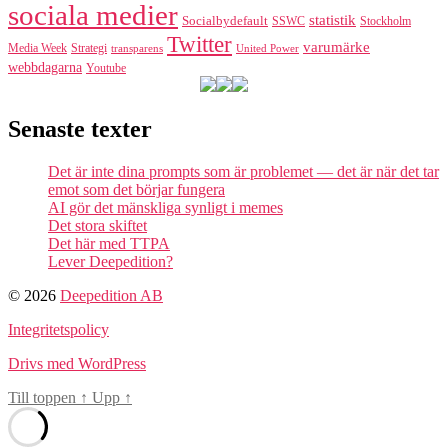
sociala medier
statistik
Socialbydefault
SSWC
Stockholm
Twitter
varumärke
Media Week
Strategi
transparens
United Power
webbdagarna
Youtube
Senaste texter
Det är inte dina prompts som är problemet — det är när det tar
emot som det börjar fungera
AI gör det mänskliga synligt i memes
Det stora skiftet
Det här med TTPA
Lever Deepedition?
© 2026
Deepedition AB
Integritetspolicy
Drivs med WordPress
Till toppen
↑
Upp
↑