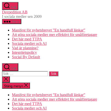
Hoppa
Sök
till
Deepedition AB
innehåll
I sociala medier sen 2009
Meny
Manifest för nyhetsbrevet ”En handfull länkar”
Att göra sociala medier mer effektivt för småföretagare
Det här med TTPA
Sociala medier och AI
Vad är planning?
Integritetspolicy
Social By Default
Sök
Sök
efter:
Stäng
sökningen
Stäng menyn
Manifest för nyhetsbrevet ”En handfull länkar”
Att göra sociala medier mer effektivt för småföretagare
Det här med TTPA
Sociala medier och AI