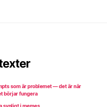
texter
ompts som är problemet — det är när
t börjar fungera
a synligt i memes