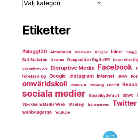
Kategorier
Etiketter
#blogg100
bilder
Almedalen
Berghs
blogg
användare
Brit Stakston
Deepedition DigitalPR
Dalarna
Deepedition Dig
Facebook
Disruptive Media
disruptive code
F
instagram
Google
Internet
föreläsning
Kon
JMW
omvärldskoll
Reboo
Pinterest
realtid
Planning
sociala medier
Socialbydefault
SSWC
Twitter
Strategi
Stockholm Media Week
transparens
webbdagarna
Youtube