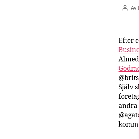
Av
Inlägg
Efter 
Busine
Almeda
Godmo
@brits
Själv 
företa
andra 
@agato
komme