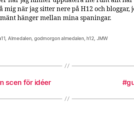
 när jag hinner uppdatera lite runt allt här
å mig när jag sitter nere på H12 och bloggar, 
lmänt hänger mellan mina spaningar.
11
,
Almedalen
,
godmorgon almedalen
,
h12
,
JMW
n scen för idéer
#gu