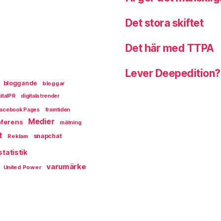
Det stora skiftet
Det här med TTPA
Lever Deepedition?
bloggande
bloggar
italPR
digitala trender
acebook Pages
framtiden
Medier
ferens
mätning
t
snapchat
Reklam
statistik
varumärke
United Power