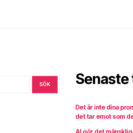
Senaste 
Det är inte dina pr
det tar emot som de
AI gör det mänsklig