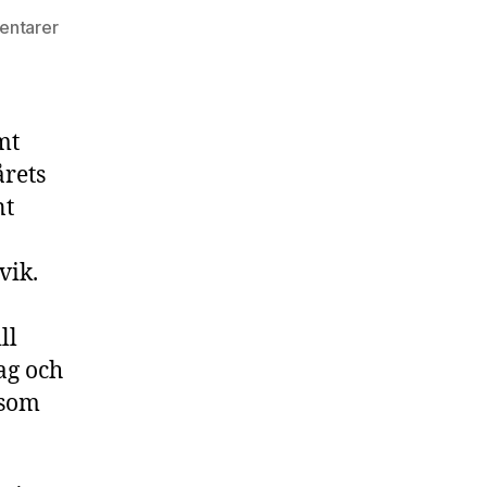
entarer
mt
årets
nt
vik.
ll
ag och
 som