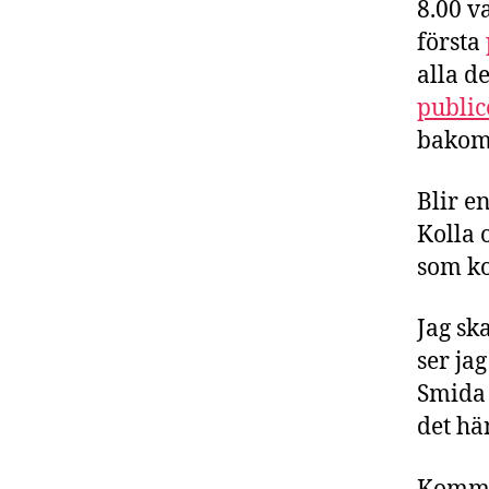
8.00 v
första
alla d
public
bakoms
Blir e
Kolla 
som k
Jag ska
ser ja
Smida 
det hä