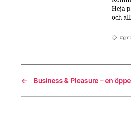
Kommer
Heja p
och al
#gma
Etiketter
←
Business & Pleasure – en öppe