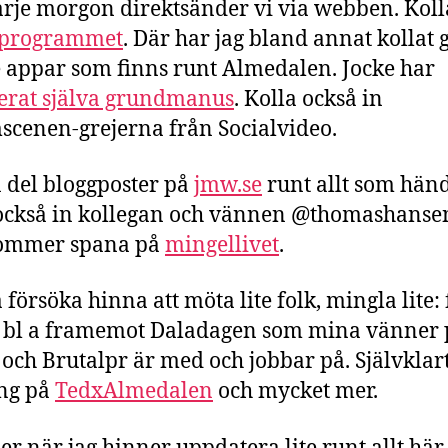
arje morgon direktsänder vi via webben. Koll
programmet
. Där har jag bland annat kollat
e appar som finns runt Almedalen. Jocke har
erat själva grundmanus
. Kolla också in
cenen-grejerna från Socialvideo.
n del bloggposter på
jmw.se
runt allt som händ
också in kollegan och vännen @thomashanse
ommer spana på
mingellivet
.
 försöka hinna att möta lite folk, mingla lite: 
g bl a framemot Daladagen som mina vänner 
och Brutalpr är med och jobbar på. Självklart
ng på
TedxAlmedalen
och mycket mer.