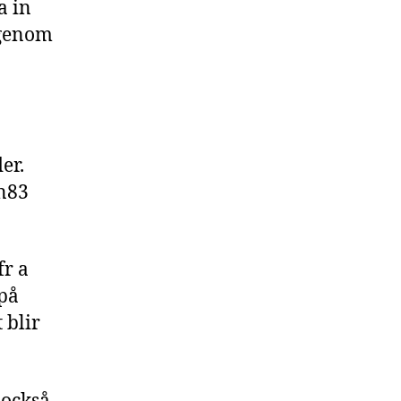
a in
 genom
er.
n83
fr a
på
 blir