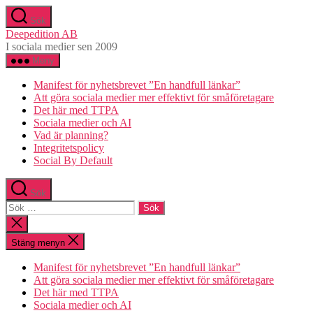
Hoppa
Sök
till
Deepedition AB
innehåll
I sociala medier sen 2009
Meny
Manifest för nyhetsbrevet ”En handfull länkar”
Att göra sociala medier mer effektivt för småföretagare
Det här med TTPA
Sociala medier och AI
Vad är planning?
Integritetspolicy
Social By Default
Sök
Sök
efter:
Stäng
sökningen
Stäng menyn
Manifest för nyhetsbrevet ”En handfull länkar”
Att göra sociala medier mer effektivt för småföretagare
Det här med TTPA
Sociala medier och AI