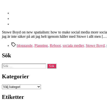
Stowe Boyd on new spatialism: how to make social media more social. 
jag är inte säker på att jag helt igenom håller med Stowe i allt men […
Etiketter
bloggande
,
Planning
,
Reboot
,
sociala medier
,
Stowe Boyd
,
Sök
Sök
efter:
Kategorier
Kategorier
Etiketter