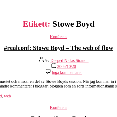
Etikett:
Stowe Boyd
Kategorier
Konferens
#realconf: Stowe Boyd – The web of flow
Inläggsförfattare
Av
Deeped Niclas Strandh
Inläggsdatum
2009/10/20
Inga kommentarer
ka muséet och missar en del av Stowe Boyds session. När jag kommer in i
 mindre kommentarer i bloggar; bloggen som en sorts informationsbank
d
,
web
Kategorier
Konferens