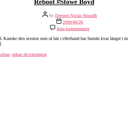
Reboot #Stowe Boyd
Inläggsförfattare
Av
Deeped Niclas Strandh
Inläggsdatum
2009/06/26
Inga kommentarer
Kanske den session som så här i efterhand har funnits kvar längst i mi
]
urban
,
urban development