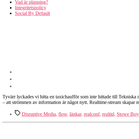
Vad är planning?
Integritetspolicy
Social By Default
Tyvärr lyckades vi hitta en taxichaufför som inte hittade till Teknis
– att strömmen av information är något nytt. Realtime-stream skapar
Etiketter
Disruptive Media
,
flow
,
länkar
,
realconf
,
realtid
,
Stowe Boy