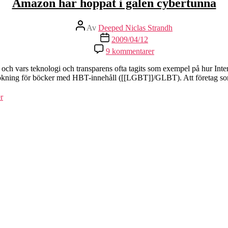
Amazon har hoppat i galen cybertunna
Inläggsförfattare
Av
Deeped Niclas Strandh
Inläggsdatum
2009/04/12
till
9 kommentarer
Amazon
har
ch vars teknologi och transparens ofta tagits som exempel på hur Inter
hoppat
och sökning för böcker med HBT-innehåll ([[LGBT]]/GLBT). Att företag s
i
galen
r
cybertunna