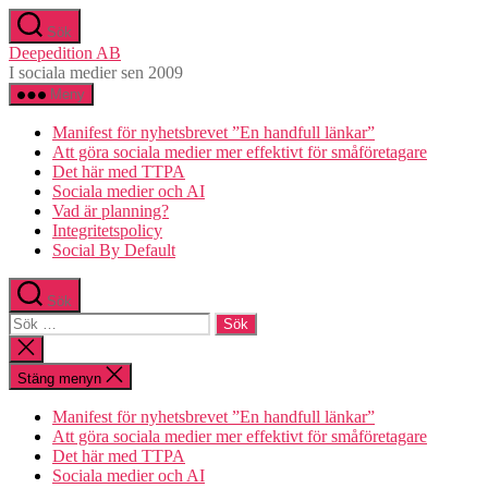
Hoppa
Sök
till
Deepedition AB
innehåll
I sociala medier sen 2009
Meny
Manifest för nyhetsbrevet ”En handfull länkar”
Att göra sociala medier mer effektivt för småföretagare
Det här med TTPA
Sociala medier och AI
Vad är planning?
Integritetspolicy
Social By Default
Sök
Sök
efter:
Stäng
sökningen
Stäng menyn
Manifest för nyhetsbrevet ”En handfull länkar”
Att göra sociala medier mer effektivt för småföretagare
Det här med TTPA
Sociala medier och AI