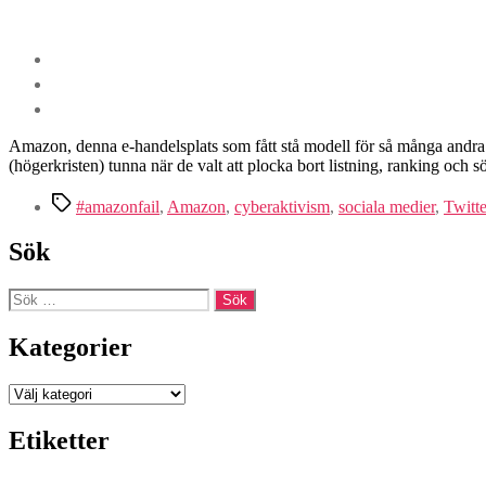
Amazon, denna e-handelsplats som fått stå modell för så många andra o
(högerkristen) tunna när de valt att plocka bort listning, ranking 
Etiketter
#amazonfail
,
Amazon
,
cyberaktivism
,
sociala medier
,
Twitte
Sök
Sök
efter:
Kategorier
Kategorier
Etiketter