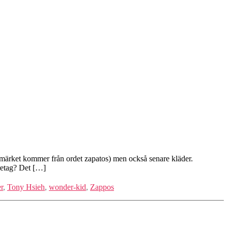
arumärket kommer från ordet zapatos) men också senare kläder.
öretag? Det […]
r
,
Tony Hsieh
,
wonder-kid
,
Zappos