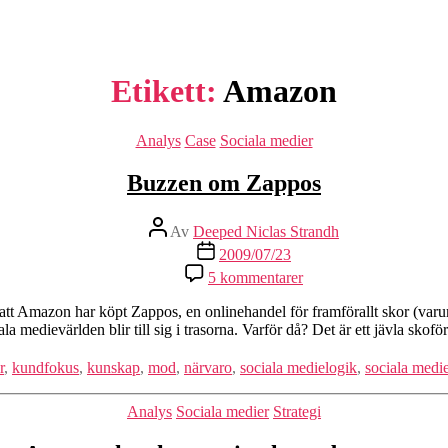
Etikett:
Amazon
Kategorier
Analys
Case
Sociala medier
Buzzen om Zappos
Inläggsförfattare
Av
Deeped Niclas Strandh
Inläggsdatum
2009/07/23
till
5 kommentarer
Buzzen
om
 om att Amazon har köpt Zappos, en onlinehandel för framförallt skor (v
Zappos
medievärlden blir till sig i trasorna. Varför då? Det är ett jävla skof
r
,
kundfokus
,
kunskap
,
mod
,
närvaro
,
sociala medielogik
,
sociala medie
Kategorier
Analys
Sociala medier
Strategi