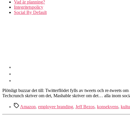
Vad är planning?
Integritetspolicy
Social By Default
Plötsligt buzzar det till: Twitterflödet fylls av tweets och re-tweets
Techcrunch skriver om det, Mashable skriver om det… alla inom sociala 
Etiketter
Amazon
,
employee branding
,
Jeff Bezos
,
konsekvens
,
kultu