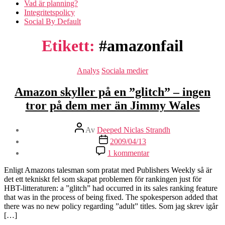
Vad är planning?
Integritetspolicy
Social By Default
Etikett:
#amazonfail
Kategorier
Analys
Sociala medier
Amazon skyller på en ”glitch” – ingen
tror på dem mer än Jimmy Wales
Inläggsförfattare
Av
Deeped Niclas Strandh
Inläggsdatum
2009/04/13
till
1 kommentar
Amazon
skyller
Enligt Amazons talesman som pratat med Publishers Weekly så är
på
det ett tekniskt fel som skapat problemen för rankingen just för
en
HBT-litteraturen: a ”glitch” had occurred in its sales ranking feature
”glitch”
that was in the process of being fixed. The spokesperson added that
–
there was no new policy regarding ”adult” titles. Som jag skrev igår
ingen
[…]
tror