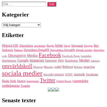
Sök
efter:
Kategorier
Kategorier
Etiketter
#blogg100
bilder
Almedalen
bloggande
Brit
Berghs
blogg
bloggar
användare
Stakston
Deepedition DigitalPR
Dalarna
Deepedition DigitalPR
digitala trender
disruptive
Facebook
Disruptive Media
code
Facebook Pages
framtiden
Google
instagram
Medier
Internet
föreläsning
Konferens
JMW
mätning
omvärldskoll
Reboot
realtid
snapchat
Pinterest
Reklam
Planning
sociala medier
statistik
Socialbydefault
SSWC
Stockholm
Twitter
varumärke
Media Week
Strategi
transparens
United Power
webbdagarna
Youtube
Senaste texter