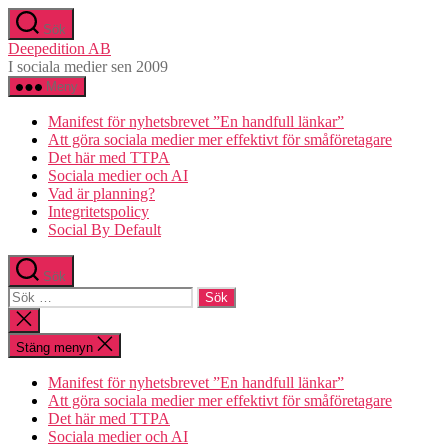
Hoppa
Sök
till
Deepedition AB
innehåll
I sociala medier sen 2009
Meny
Manifest för nyhetsbrevet ”En handfull länkar”
Att göra sociala medier mer effektivt för småföretagare
Det här med TTPA
Sociala medier och AI
Vad är planning?
Integritetspolicy
Social By Default
Sök
Sök
efter:
Stäng
sökningen
Stäng menyn
Manifest för nyhetsbrevet ”En handfull länkar”
Att göra sociala medier mer effektivt för småföretagare
Det här med TTPA
Sociala medier och AI