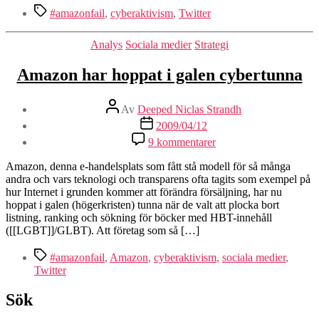
på
Etiketter
#amazonfail
,
cyberaktivism
,
Twitter
dem
mer
Kategorier
Analys
Sociala medier
Strategi
än
Jimmy
Amazon har hoppat i galen cybertunna
Wales
Inläggsförfattare
Av
Deeped Niclas Strandh
Inläggsdatum
2009/04/12
till
9 kommentarer
Amazon
har
Amazon, denna e-handelsplats som fått stå modell för så många
hoppat
andra och vars teknologi och transparens ofta tagits som exempel på
i
hur Internet i grunden kommer att förändra försäljning, har nu
galen
hoppat i galen (högerkristen) tunna när de valt att plocka bort
cybertunna
listning, ranking och sökning för böcker med HBT-innehåll
([[LGBT]]/GLBT). Att företag som så […]
Etiketter
#amazonfail
,
Amazon
,
cyberaktivism
,
sociala medier
,
Twitter
Sök