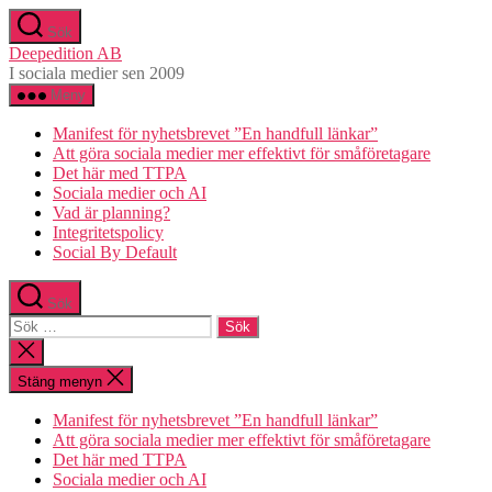
Hoppa
Sök
till
Deepedition AB
innehåll
I sociala medier sen 2009
Meny
Manifest för nyhetsbrevet ”En handfull länkar”
Att göra sociala medier mer effektivt för småföretagare
Det här med TTPA
Sociala medier och AI
Vad är planning?
Integritetspolicy
Social By Default
Sök
Sök
efter:
Stäng
sökningen
Stäng menyn
Manifest för nyhetsbrevet ”En handfull länkar”
Att göra sociala medier mer effektivt för småföretagare
Det här med TTPA
Sociala medier och AI