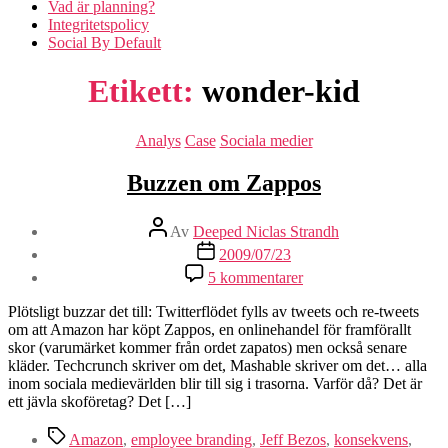
Vad är planning?
Integritetspolicy
Social By Default
Etikett:
wonder-kid
Kategorier
Analys
Case
Sociala medier
Buzzen om Zappos
Inläggsförfattare
Av
Deeped Niclas Strandh
Inläggsdatum
2009/07/23
till
5 kommentarer
Buzzen
om
Plötsligt buzzar det till: Twitterflödet fylls av tweets och re-tweets
Zappos
om att Amazon har köpt Zappos, en onlinehandel för framförallt
skor (varumärket kommer från ordet zapatos) men också senare
kläder. Techcrunch skriver om det, Mashable skriver om det… alla
inom sociala medievärlden blir till sig i trasorna. Varför då? Det är
ett jävla skoföretag? Det […]
Etiketter
Amazon
,
employee branding
,
Jeff Bezos
,
konsekvens
,