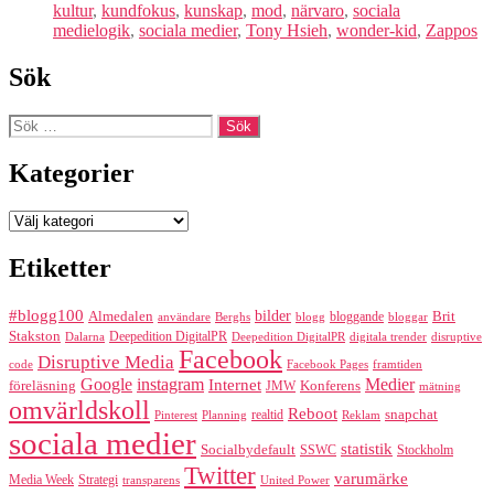
kultur
,
kundfokus
,
kunskap
,
mod
,
närvaro
,
sociala
medielogik
,
sociala medier
,
Tony Hsieh
,
wonder-kid
,
Zappos
Sök
Sök
efter:
Kategorier
Kategorier
Etiketter
#blogg100
bilder
Almedalen
bloggande
Brit
Berghs
blogg
bloggar
användare
Stakston
Deepedition DigitalPR
Dalarna
Deepedition DigitalPR
digitala trender
disruptive
Facebook
Disruptive Media
code
Facebook Pages
framtiden
Google
instagram
Medier
Internet
föreläsning
Konferens
JMW
mätning
omvärldskoll
Reboot
realtid
snapchat
Pinterest
Reklam
Planning
sociala medier
statistik
Socialbydefault
SSWC
Stockholm
Twitter
varumärke
Media Week
Strategi
transparens
United Power