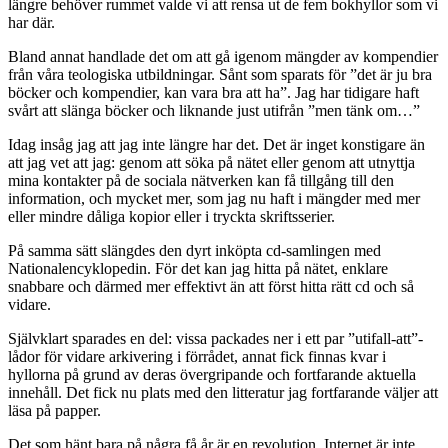
längre behöver rummet valde vi att rensa ut de fem bokhyllor som vi
har där.
Bland annat handlade det om att gå igenom mängder av kompendier
från våra teologiska utbildningar. Sånt som sparats för ”det är ju bra
böcker och kompendier, kan vara bra att ha”. Jag har tidigare haft
svårt att slänga böcker och liknande just utifrån ”men tänk om…”
Idag insåg jag att jag inte längre har det. Det är inget konstigare än
att jag vet att jag: genom att söka på nätet eller genom att utnyttja
mina kontakter på de sociala nätverken kan få tillgång till den
information, och mycket mer, som jag nu haft i mängder med mer
eller mindre dåliga kopior eller i tryckta skriftsserier.
På samma sätt slängdes den dyrt inköpta cd-samlingen med
Nationalencyklopedin. För det kan jag hitta på nätet, enklare
snabbare och därmed mer effektivt än att först hitta rätt cd och så
vidare.
Självklart sparades en del: vissa packades ner i ett par ”utifall-att”-
lådor för vidare arkivering i förrådet, annat fick finnas kvar i
hyllorna på grund av deras övergripande och fortfarande aktuella
innehåll. Det fick nu plats med den litteratur jag fortfarande väljer att
läsa på papper.
Det som hänt bara på några få år är en revolution. Internet är inte