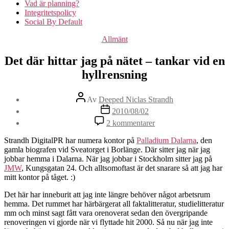
Vad är planning?
Integritetspolicy
Social By Default
Kategorier
Allmänt
Det där hittar jag på nätet – tankar vid en
hyllrensning
Inläggsförfattare
Av
Deeped Niclas Strandh
Inläggsdatum
2010/08/02
till
2 kommentarer
Det
där
Strandh DigitalPR har numera kontor på
Palladium Dalarna
, den
hittar
gamla biografen vid Sveatorget i Borlänge. Där sitter jag när jag
jag
jobbar hemma i Dalarna. När jag jobbar i Stockholm sitter jag på
på
JMW
, Kungsgatan 24. Och alltsomoftast är det snarare så att jag har
nätet
mitt kontor på tåget. :)
–
tankar
Det här har inneburit att jag inte längre behöver något arbetsrum
vid
hemma. Det rummet har härbärgerat all faktalitteratur, studielitteratur
en
mm och minst sagt fått vara orenoverat sedan den övergripande
hyllrensning
renoveringen vi gjorde när vi flyttade hit 2000. Så nu när jag inte