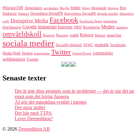
#blogg100
bilder
Almedalen
bloggande
Brit
Berghs
blogg
bloggar
användare
Stakston
Deepedition DigitalPR
Dalarna
Deepedition DigitalPR
digitala trender
disruptive
Facebook
Disruptive Media
code
Facebook Pages
framtiden
Google
instagram
Medier
Internet
föreläsning
Konferens
JMW
mätning
omvärldskoll
Reboot
realtid
snapchat
Pinterest
Reklam
Planning
sociala medier
statistik
Socialbydefault
SSWC
Stockholm
Twitter
varumärke
Media Week
Strategi
transparens
United Power
webbdagarna
Youtube
Senaste texter
Det är inte dina prompts som är problemet — det är när det tar
emot som det börjar fungera
AI gör det mänskliga synligt i memes
Det stora skiftet
Det här med TTPA
Lever Deepedition?
© 2026
Deepedition AB