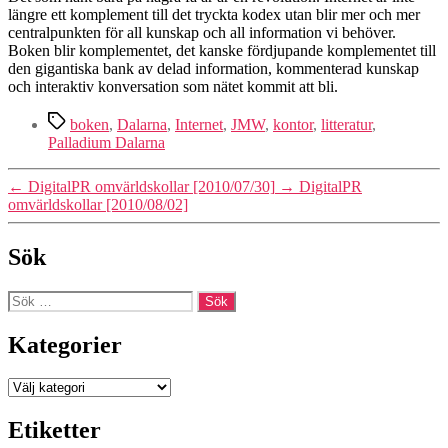
längre ett komplement till det tryckta kodex utan blir mer och mer
centralpunkten för all kunskap och all information vi behöver.
Boken blir komplementet, det kanske fördjupande komplementet till
den gigantiska bank av delad information, kommenterad kunskap
och interaktiv konversation som nätet kommit att bli.
Etiketter
boken
,
Dalarna
,
Internet
,
JMW
,
kontor
,
litteratur
,
Palladium Dalarna
←
DigitalPR omvärldskollar [2010/07/30]
→
DigitalPR
omvärldskollar [2010/08/02]
Sök
Sök
efter:
Kategorier
Kategorier
Etiketter