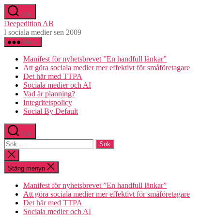
Hoppa
Sök
till
Deepedition AB
innehåll
I sociala medier sen 2009
Meny
Manifest för nyhetsbrevet ”En handfull länkar”
Att göra sociala medier mer effektivt för småföretagare
Det här med TTPA
Sociala medier och AI
Vad är planning?
Integritetspolicy
Social By Default
Sök
Sök
efter:
Stäng
sökningen
Stäng menyn
Manifest för nyhetsbrevet ”En handfull länkar”
Att göra sociala medier mer effektivt för småföretagare
Det här med TTPA
Sociala medier och AI