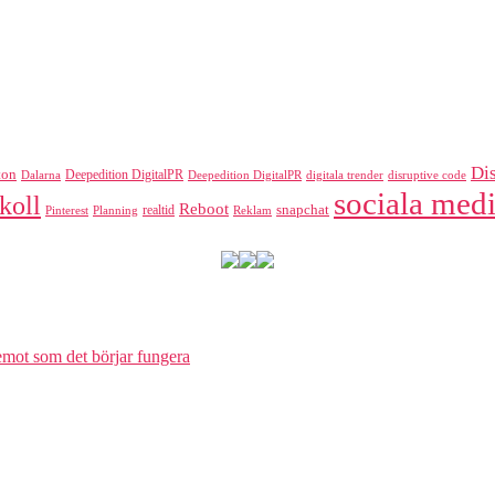
Di
ton
Deepedition DigitalPR
Dalarna
Deepedition DigitalPR
digitala trender
disruptive code
sociala medi
koll
Reboot
realtid
snapchat
Pinterest
Reklam
Planning
 emot som det börjar fungera