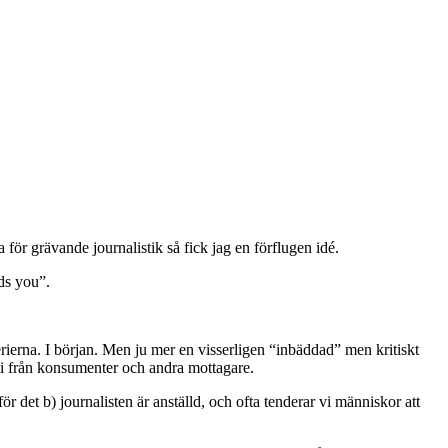
a för grävande journalistik så fick jag en förflugen idé.
eds you”.
erierna. I början. Men ju mer en visserligen “inbäddad” men kritiskt
 bli från konsumenter och andra mottagare.
ör det b) journalisten är anställd, och ofta tenderar vi människor att