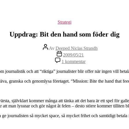
Kategorier
Strategi
Uppdrag: Bit den hand som föder dig
Inläggsförfattare
Av
Deeped Niclas Strandh
Inläggsdatum
2009/05/21
1 kommentar
ournalistik och att “riktiga” journalister blir offer när ingen vill betal
 gräva, granska och genomlysa företaget. “Mission: Bite the hand that fe
rsta, självklart kommer många att tänka att det bara är ett spel för gall
ar att man lyssnar och gör något åt felen – desto större kommer tilliten
ga ge journalisten så mycket space, så mycket frihet och samtidigt betala f