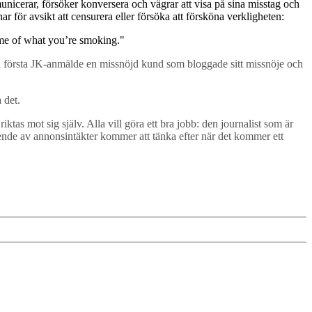
nicerar, försöker konversera och vägrar att visa på sina misstag och
har för avsikt att censurera eller försöka att försköna verkligheten:
some of what you’re smoking."
Den första JK-anmälde en missnöjd kund som bloggade sitt missnöje och
 det.
iktas mot sig själv. Alla vill göra ett bra jobb: den journalist som är
roende av annonsintäkter kommer att tänka efter när det kommer ett