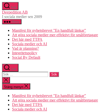
Hoppa
Sök
till
Deepedition AB
innehåll
I sociala medier sen 2009
Meny
Manifest för nyhetsbrevet ”En handfull länkar”
Att göra sociala medier mer effektivt för småföretagare
Det här med TTPA
Sociala medier och AI
Vad är planning?
Integritetspolicy
Social By Default
Sök
Sök
efter:
Stäng
sökningen
Stäng menyn
Manifest för nyhetsbrevet ”En handfull länkar”
Att göra sociala medier mer effektivt för småföretagare
Det här med TTPA
Sociala medier och AI