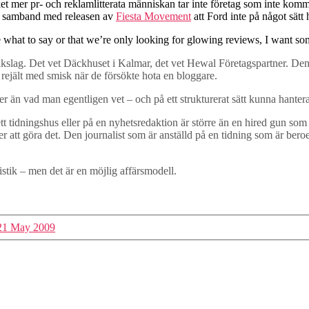
 mer pr- och reklamlitterata människan tar inte företag som inte kommu
r i samband med releasen av
Fiesta Movement
att Ford inte på något sätt 
ple what to say or that we’re only looking for glowing reviews, I want 
re bakslag. Det vet Däckhuset i Kalmar, det vet Hewal Företagspartner. 
rejält med smisk när de försökte hota en bloggare.
 mer än vad man egentligen vet – och på ett strukturerat sätt kunna hantera
 ett tidningshus eller på en nyhetsredaktion är större än en hired gun som r
er att göra det. Den journalist som är anställd på en tidning som är be
istik – men det är en möjlig affärsmodell.
e-21 May 2009