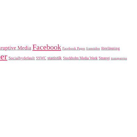
Facebook
sruptive Media
föreläsning
Facebook Pages
framtiden
er
statistik
Socialbydefault
SSWC
Stockholm Media Week
Strategi
transparens