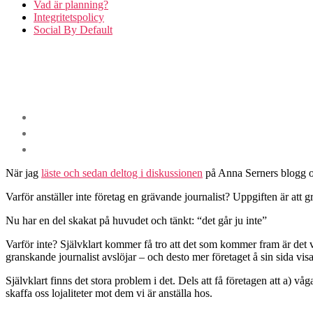
Vad är planning?
Integritetspolicy
Social By Default
När jag
läste och sedan deltog i diskussionen
på Anna Serners blogg om j
Varför anställer inte företag en grävande journalist? Uppgiften är att
Nu har en del skakat på huvudet och tänkt: “det går ju inte”
Varför inte? Självklart kommer få tro att det som kommer fram är det vä
granskande journalist avslöjar – och desto mer företaget å sin sida vis
Självklart finns det stora problem i det. Dels att få företagen att a) vå
skaffa oss lojaliteter mot dem vi är anställa hos.