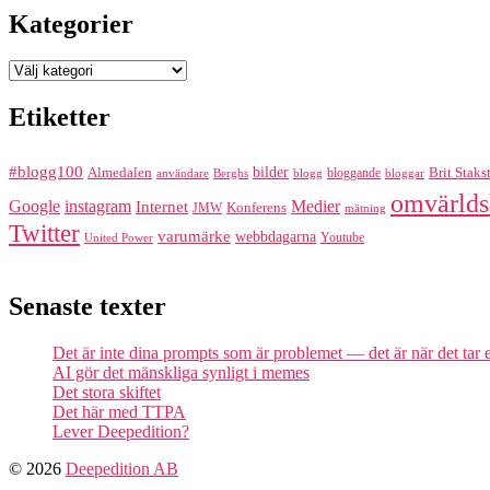
Kategorier
Kategorier
Etiketter
#blogg100
bilder
Almedalen
bloggande
Brit Staks
Berghs
blogg
bloggar
användare
omvärlds
Google
instagram
Medier
Internet
Konferens
JMW
mätning
Twitter
varumärke
webbdagarna
Youtube
United Power
Senaste texter
Det är inte dina prompts som är problemet — det är när det tar
AI gör det mänskliga synligt i memes
Det stora skiftet
Det här med TTPA
Lever Deepedition?
© 2026
Deepedition AB