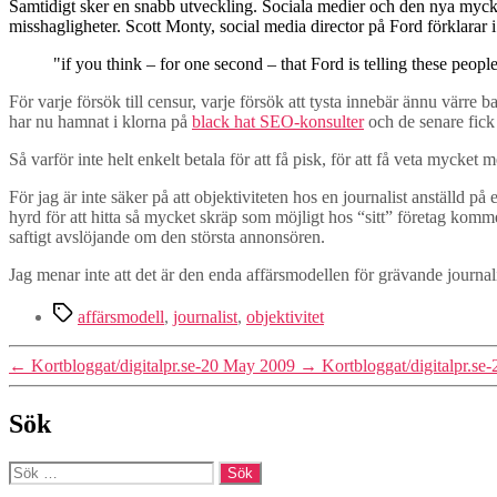
Samtidigt sker en snabb utveckling. Sociala medier och den nya mycket
misshagligheter. Scott Monty, social media director på Ford förklara
"if you think – for one second – that Ford is telling these peo
För varje försök till censur, varje försök att tysta innebär ännu vär
har nu hamnat i klorna på
black hat SEO-konsulter
och de senare fick 
Så varför inte helt enkelt betala för att få pisk, för att få veta mycket
För jag är inte säker på att objektiviteten hos en journalist anställd på
hyrd för att hitta så mycket skräp som möjligt hos “sitt” företag komm
saftigt avslöjande om den största annonsören.
Jag menar inte att det är den enda affärsmodellen för grävande journal
Etiketter
affärsmodell
,
journalist
,
objektivitet
←
Kortbloggat/digitalpr.se-20 May 2009
→
Kortbloggat/digitalpr.s
Sök
Sök
efter: