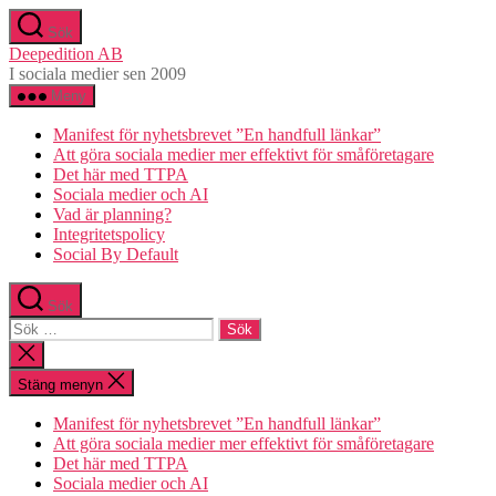
Hoppa
Sök
till
Deepedition AB
innehåll
I sociala medier sen 2009
Meny
Manifest för nyhetsbrevet ”En handfull länkar”
Att göra sociala medier mer effektivt för småföretagare
Det här med TTPA
Sociala medier och AI
Vad är planning?
Integritetspolicy
Social By Default
Sök
Sök
efter:
Stäng
sökningen
Stäng menyn
Manifest för nyhetsbrevet ”En handfull länkar”
Att göra sociala medier mer effektivt för småföretagare
Det här med TTPA
Sociala medier och AI