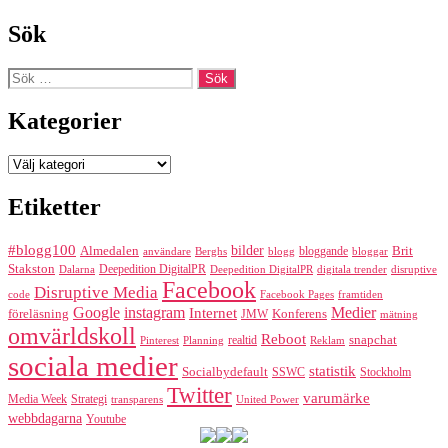
Sök
Sök
efter:
Kategorier
Kategorier
Etiketter
#blogg100
bilder
Almedalen
bloggande
Brit
Berghs
blogg
bloggar
användare
Stakston
Deepedition DigitalPR
Dalarna
Deepedition DigitalPR
digitala trender
disruptive
Facebook
Disruptive Media
code
Facebook Pages
framtiden
Google
instagram
Medier
Internet
föreläsning
Konferens
JMW
mätning
omvärldskoll
Reboot
realtid
snapchat
Pinterest
Reklam
Planning
sociala medier
statistik
Socialbydefault
SSWC
Stockholm
Twitter
varumärke
Media Week
Strategi
transparens
United Power
webbdagarna
Youtube