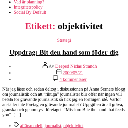
Vad är planning?
Integritetspolicy
Social By Default
Etikett:
objektivitet
Kategorier
Strategi
Uppdrag: Bit den hand som föder dig
Inläggsförfattare
Av
Deeped Niclas Strandh
Inläggsdatum
2009/05/21
till
4 kommentarer
Uppdrag:
Bit
När jag läste och sedan deltog i diskussionen på Anna Serners blogg
den
om journalistik och att “riktiga” journalister blir offer när ingen vill
hand
betala för grävande journalistik så fick jag en förflugen idé. Varför
som
anställer inte företag en grävande journalist? Uppgiften är att gräva,
föder
granska och genomlysa företaget. “Mission: Bite the hand that feeds
dig
you”. […]
Etiketter
affärsmodell
,
journalist
,
objektivitet