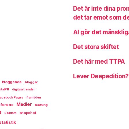
Det är inte dina pr
det tar emot som de
AI gör det mänsklig
Det stora skiftet
Det här med TTPA
Lever Deepedition?
bloggande
bloggar
italPR
digitala trender
acebook Pages
framtiden
Medier
ferens
mätning
t
snapchat
Reklam
statistik