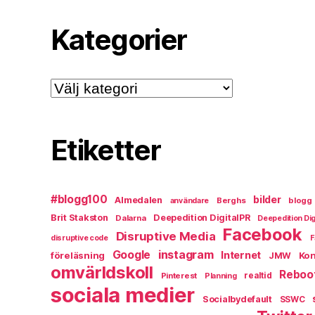
Kategorier
Kategorier
Etiketter
#blogg100
bilder
Almedalen
Berghs
blogg
användare
Brit Stakston
Deepedition DigitalPR
Dalarna
Deepedition Dig
Facebook
Disruptive Media
disruptive code
F
instagram
Google
Internet
föreläsning
Kon
JMW
omvärldskoll
Reboo
Pinterest
realtid
Planning
sociala medier
Socialbydefault
SSWC