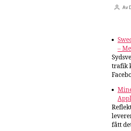
Av
Inlägg
Swed
– Me
Sydsve
trafik
Facebo
Mine
Appl
Reflek
levere
fått d