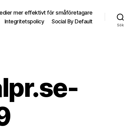
medier mer effektivt för småföretagare
Integritetspolicy
Social By Default
Sök
lpr.se-
9