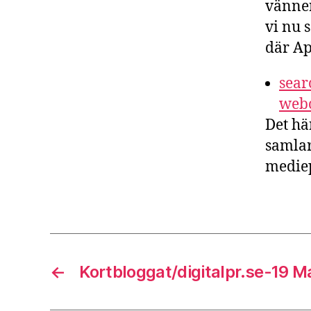
vänner
vi nu 
där Ap
sear
webc
Det hä
samlar
mediep
←
Kortbloggat/digitalpr.se-19 