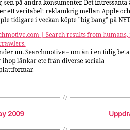
, sen på andra konsumenter. Det intressanta ä
ser ett veritabelt reklamkrig mellan Apple oc
ple tidigare i veckan köpte ”big bang” på NY
chmotive.com | Search results from humans, 
rawlers.
nder nu. Searchmotive – om än i en tidig beta
 ihop länkar etc från diverse sociala
lattformar.
May 2009
Uppdra