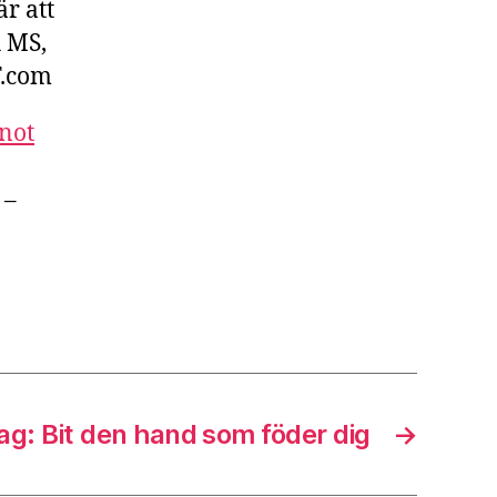
r att
h MS,
T.com
not
 –
g: Bit den hand som föder dig
→