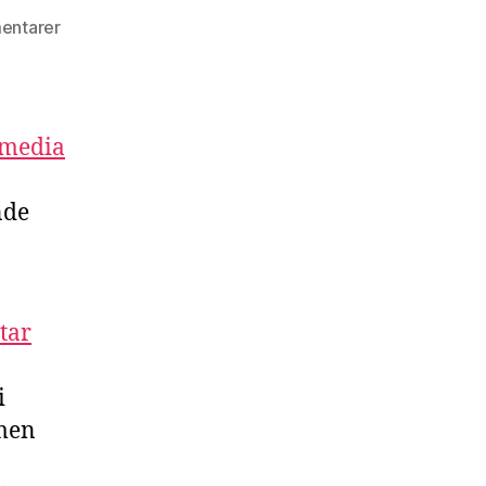
entarer
l media
nde
tar
i
amen