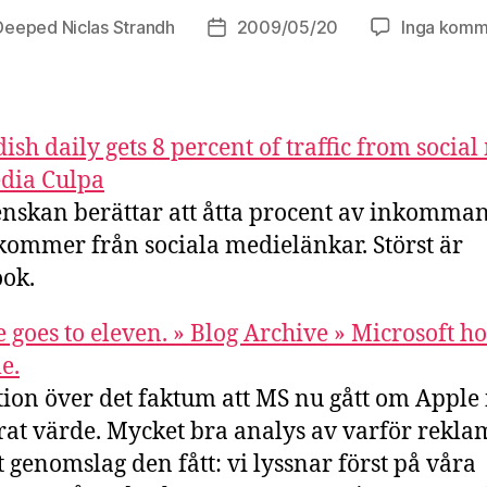
Deeped Niclas Strandh
2009/05/20
Inga komm
sförfattare
Inläggsdatum
ish daily gets 8 percent of traffic from socia
dia Culpa
nskan berättar att åtta procent av inkomma
 kommer från sociala medielänkar. Störst är
ok.
 goes to eleven. » Blog Archive » Microsoft ho
e.
tion över det faktum att MS nu gått om Apple 
rat värde. Mycket bra analys av varför rekl
et genomslag den fått: vi lyssnar först på våra