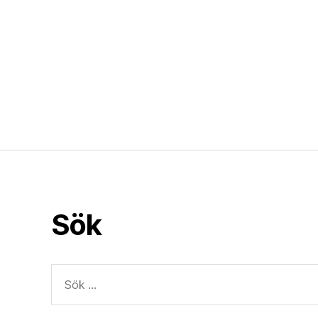
Sök
Sök
efter: