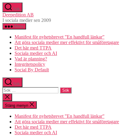
Hoppa
Sök
till
Deepedition AB
innehåll
I sociala medier sen 2009
Meny
Manifest för nyhetsbrevet ”En handfull länkar”
Att göra sociala medier mer effektivt för småföretagare
Det här med TTPA
Sociala medier och AI
Vad är planning?
Integritetspolicy
Social By Default
Sök
Sök
efter:
Stäng
sökningen
Stäng menyn
Manifest för nyhetsbrevet ”En handfull länkar”
Att göra sociala medier mer effektivt för småföretagare
Det här med TTPA
Sociala medier och AI