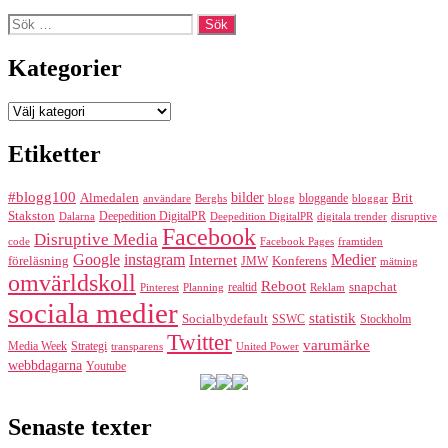
Sök
efter:
Kategorier
Kategorier
Etiketter
#blogg100
bilder
Almedalen
bloggande
Brit
Berghs
blogg
bloggar
användare
Stakston
Deepedition DigitalPR
Dalarna
Deepedition DigitalPR
digitala trender
disruptive
Facebook
Disruptive Media
code
Facebook Pages
framtiden
Google
instagram
Medier
Internet
föreläsning
Konferens
JMW
mätning
omvärldskoll
Reboot
realtid
snapchat
Pinterest
Reklam
Planning
sociala medier
statistik
Socialbydefault
SSWC
Stockholm
Twitter
varumärke
Media Week
Strategi
transparens
United Power
webbdagarna
Youtube
Senaste texter