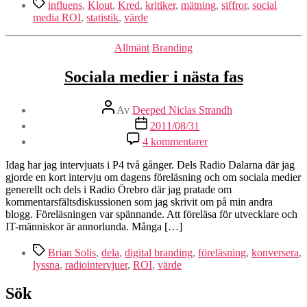
Etiketter
influens
,
Klout
,
Kred
,
kritiker
,
mätning
,
siffror
,
social
media ROI
,
statistik
,
värde
Kategorier
Allmänt
Branding
Sociala medier i nästa fas
Inläggsförfattare
Av
Deeped Niclas Strandh
Inläggsdatum
2011/08/31
4 kommentarer
Idag har jag intervjuats i P4 två gånger. Dels Radio Dalarna där jag
gjorde en kort intervju om dagens föreläsning och om sociala medier
generellt och dels i Radio Örebro där jag pratade om
kommentarsfältsdiskussionen som jag skrivit om på min andra
blogg. Föreläsningen var spännande. Att föreläsa för utvecklare och
IT-människor är annorlunda. Många […]
Etiketter
Brian Solis
,
dela
,
digital branding
,
föreläsning
,
konversera
,
lyssna
,
radiointervjuer
,
ROI
,
värde
Sök