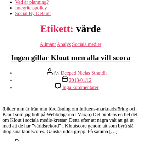
Vad är planning?
Integritetspolicy
Social By Default
Etikett:
värde
Kategorier
Allmänt
Analys
Sociala medier
Ingen gillar Klout men alla vill scora
Inläggsförfattare
Av
Deeped Niclas Strandh
Inläggsdatum
2013/01/12
Inga kommentarer
(bilder mm är från min föreläsning om Influens-marknadsföring och
Klout som jag höll på Webbdagarna i Växjö) Det bubblas en hel del
om Klout i sociala medie-kretsar. Detta efter att några valt att gå ut
med att de har ”världsrekord” i Kloutscore genom att som byrå slå
ihop sina kloutscores. Ganska udda grepp. På samma […]