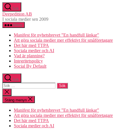
Hoppa
Sök
till
Deepedition AB
innehåll
I sociala medier sen 2009
Meny
Manifest för nyhetsbrevet ”En handfull länkar”
Att göra sociala medier mer effektivt för småföretagare
Det här med TTPA
Sociala medier och AI
Vad är planning?
Integritetspolicy
Social By Default
Sök
Sök
efter:
Stäng
sökningen
Stäng menyn
Manifest för nyhetsbrevet ”En handfull länkar”
Att göra sociala medier mer effektivt för småföretagare
Det här med TTPA
Sociala medier och AI