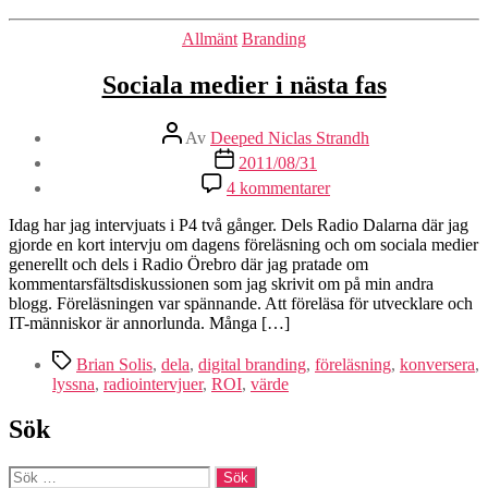
Kategorier
Allmänt
Branding
Sociala medier i nästa fas
Inläggsförfattare
Av
Deeped Niclas Strandh
Inläggsdatum
2011/08/31
4 kommentarer
Idag har jag intervjuats i P4 två gånger. Dels Radio Dalarna där jag
gjorde en kort intervju om dagens föreläsning och om sociala medier
generellt och dels i Radio Örebro där jag pratade om
kommentarsfältsdiskussionen som jag skrivit om på min andra
blogg. Föreläsningen var spännande. Att föreläsa för utvecklare och
IT-människor är annorlunda. Många […]
Etiketter
Brian Solis
,
dela
,
digital branding
,
föreläsning
,
konversera
,
lyssna
,
radiointervjuer
,
ROI
,
värde
Sök
Sök