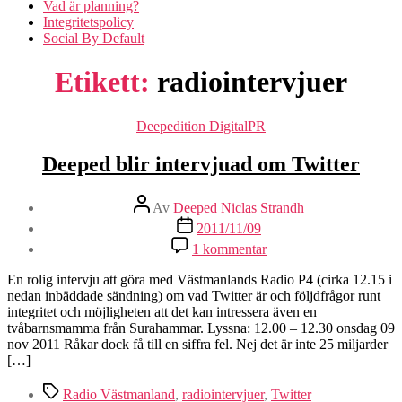
Vad är planning?
Integritetspolicy
Social By Default
Etikett:
radiointervjuer
Kategorier
Deepedition DigitalPR
Deeped blir intervjuad om Twitter
Inläggsförfattare
Av
Deeped Niclas Strandh
Inläggsdatum
2011/11/09
1 kommentar
En rolig intervju att göra med Västmanlands Radio P4 (cirka 12.15 i
nedan inbäddade sändning) om vad Twitter är och följdfrågor runt
integritet och möjligheten att det kan intressera även en
tvåbarnsmamma från Surahammar. Lyssna: 12.00 – 12.30 onsdag 09
nov 2011 Råkar dock få till en siffra fel. Nej det är inte 25 miljarder
[…]
Etiketter
Radio Västmanland
,
radiointervjuer
,
Twitter