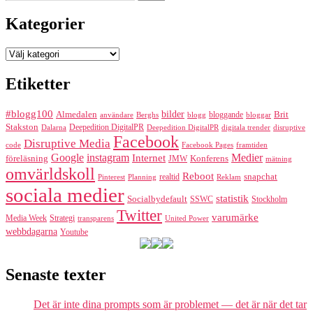
efter:
Kategorier
Kategorier
Etiketter
#blogg100
bilder
Almedalen
bloggande
Brit
Berghs
blogg
bloggar
användare
Stakston
Deepedition DigitalPR
Dalarna
Deepedition DigitalPR
digitala trender
disruptive
Facebook
Disruptive Media
code
Facebook Pages
framtiden
Google
instagram
Medier
Internet
föreläsning
Konferens
JMW
mätning
omvärldskoll
Reboot
realtid
snapchat
Pinterest
Reklam
Planning
sociala medier
statistik
Socialbydefault
SSWC
Stockholm
Twitter
varumärke
Media Week
Strategi
transparens
United Power
webbdagarna
Youtube
Senaste texter
Det är inte dina prompts som är problemet — det är när det tar