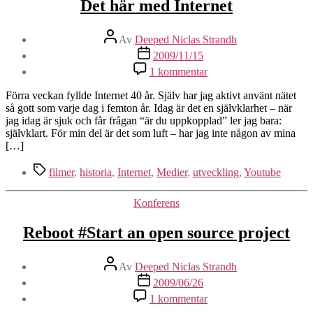
Det här med Internet
Inläggsförfattare
Av
Deeped Niclas Strandh
Inläggsdatum
2009/11/15
till
1 kommentar
Det
här
Förra veckan fyllde Internet 40 år. Själv har jag aktivt använt nätet
med
så gott som varje dag i femton år. Idag är det en självklarhet – när
Internet
jag idag är sjuk och får frågan “är du uppkopplad” ler jag bara:
självklart. För min del är det som luft – har jag inte någon av mina
[…]
Etiketter
filmer
,
historia
,
Internet
,
Medier
,
utveckling
,
Youtube
Kategorier
Konferens
Reboot #Start an open source project
Inläggsförfattare
Av
Deeped Niclas Strandh
Inläggsdatum
2009/06/26
till
1 kommentar
Reboot