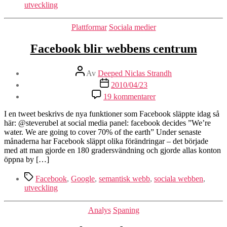
utveckling
Kategorier
Plattformar
Sociala medier
Facebook blir webbens centrum
Inläggsförfattare
Av
Deeped Niclas Strandh
Inläggsdatum
2010/04/23
till
19 kommentarer
Facebook
blir
I en tweet beskrivs de nya funktioner som Facebook släppte idag så
webbens
här: @steverubel at social media panel: facebook decides ”We’re
centrum
water. We are going to cover 70% of the earth” Under senaste
månaderna har Facebook släppt olika förändringar – det började
med att man gjorde en 180 gradersvändning och gjorde allas konton
öppna by […]
Etiketter
Facebook
,
Google
,
semantisk webb
,
sociala webben
,
utveckling
Kategorier
Analys
Spaning