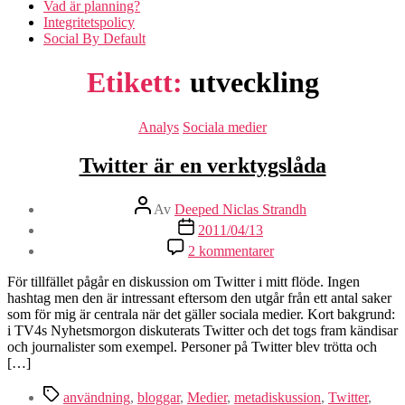
Vad är planning?
Integritetspolicy
Social By Default
Etikett:
utveckling
Kategorier
Analys
Sociala medier
Twitter är en verktygslåda
Inläggsförfattare
Av
Deeped Niclas Strandh
Inläggsdatum
2011/04/13
till
2 kommentarer
Twitter
är
För tillfället pågår en diskussion om Twitter i mitt flöde. Ingen
en
hashtag men den är intressant eftersom den utgår från ett antal saker
verktygslåda
som för mig är centrala när det gäller sociala medier. Kort bakgrund:
i TV4s Nyhetsmorgon diskuterats Twitter och det togs fram kändisar
och journalister som exempel. Personer på Twitter blev trötta och
[…]
Etiketter
användning
,
bloggar
,
Medier
,
metadiskussion
,
Twitter
,