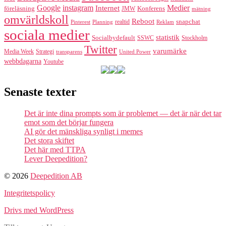
Google
instagram
Medier
Internet
föreläsning
Konferens
JMW
mätning
omvärldskoll
Reboot
realtid
snapchat
Pinterest
Reklam
Planning
sociala medier
statistik
Socialbydefault
SSWC
Stockholm
Twitter
varumärke
Media Week
Strategi
transparens
United Power
webbdagarna
Youtube
Senaste texter
Det är inte dina prompts som är problemet — det är när det tar
emot som det börjar fungera
AI gör det mänskliga synligt i memes
Det stora skiftet
Det här med TTPA
Lever Deepedition?
© 2026
Deepedition AB
Integritetspolicy
Drivs med WordPress