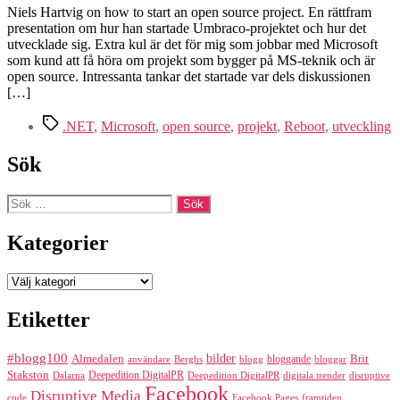
#Start
Niels Hartvig on how to start an open source project. En rättfram
an
presentation om hur han startade Umbraco-projektet och hur det
open
utvecklade sig. Extra kul är det för mig som jobbar med Microsoft
source
som kund att få höra om projekt som bygger på MS-teknik och är
project
open source. Intressanta tankar det startade var dels diskussionen
[…]
Etiketter
.NET
,
Microsoft
,
open source
,
projekt
,
Reboot
,
utveckling
Sök
Sök
efter:
Kategorier
Kategorier
Etiketter
#blogg100
bilder
Almedalen
bloggande
Brit
Berghs
blogg
bloggar
användare
Stakston
Deepedition DigitalPR
Dalarna
Deepedition DigitalPR
digitala trender
disruptive
Facebook
Disruptive Media
code
Facebook Pages
framtiden