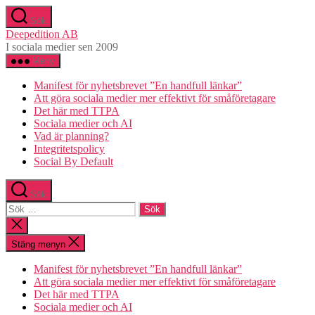
Hoppa
Sök
till
Deepedition AB
innehåll
I sociala medier sen 2009
Meny
Manifest för nyhetsbrevet ”En handfull länkar”
Att göra sociala medier mer effektivt för småföretagare
Det här med TTPA
Sociala medier och AI
Vad är planning?
Integritetspolicy
Social By Default
Sök
Sök
efter:
Stäng
sökningen
Stäng menyn
Manifest för nyhetsbrevet ”En handfull länkar”
Att göra sociala medier mer effektivt för småföretagare
Det här med TTPA
Sociala medier och AI