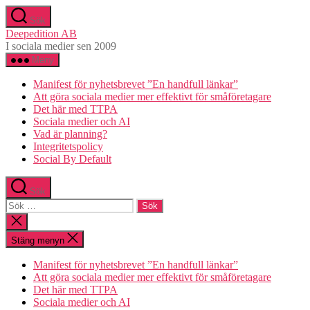
Hoppa
Sök
till
Deepedition AB
innehåll
I sociala medier sen 2009
Meny
Manifest för nyhetsbrevet ”En handfull länkar”
Att göra sociala medier mer effektivt för småföretagare
Det här med TTPA
Sociala medier och AI
Vad är planning?
Integritetspolicy
Social By Default
Sök
Sök
efter:
Stäng
sökningen
Stäng menyn
Manifest för nyhetsbrevet ”En handfull länkar”
Att göra sociala medier mer effektivt för småföretagare
Det här med TTPA
Sociala medier och AI