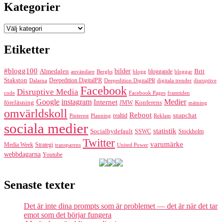
Kategorier
Kategorier
Etiketter
#blogg100
bilder
Almedalen
bloggande
Brit
Berghs
blogg
bloggar
användare
Stakston
Deepedition DigitalPR
Dalarna
Deepedition DigitalPR
digitala trender
disruptive
Facebook
Disruptive Media
code
Facebook Pages
framtiden
Google
instagram
Medier
Internet
föreläsning
Konferens
JMW
mätning
omvärldskoll
Reboot
realtid
snapchat
Pinterest
Reklam
Planning
sociala medier
statistik
Socialbydefault
SSWC
Stockholm
Twitter
varumärke
Media Week
Strategi
transparens
United Power
webbdagarna
Youtube
Senaste texter
Det är inte dina prompts som är problemet — det är när det tar
emot som det börjar fungera