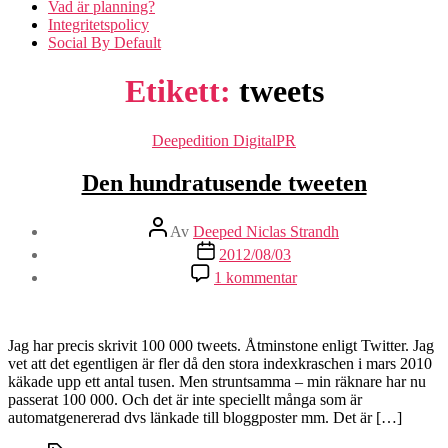
Vad är planning?
Integritetspolicy
Social By Default
Etikett:
tweets
Kategorier
Deepedition DigitalPR
Den hundratusende tweeten
Inläggsförfattare
Av
Deeped Niclas Strandh
Inläggsdatum
2012/08/03
till
1 kommentar
Den
hundratusende
tweeten
Jag har precis skrivit 100 000 tweets. Åtminstone enligt Twitter. Jag
vet att det egentligen är fler då den stora indexkraschen i mars 2010
käkade upp ett antal tusen. Men struntsamma – min räknare har nu
passerat 100 000. Och det är inte speciellt många som är
automatgenererad dvs länkade till bloggposter mm. Det är […]