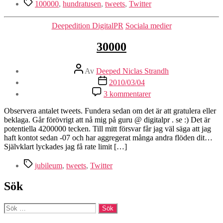
Etiketter
100000
,
hundratusen
,
tweets
,
Twitter
Kategorier
Deepedition DigitalPR
Sociala medier
30000
Inläggsförfattare
Av
Deeped Niclas Strandh
Inläggsdatum
2010/03/04
till
3 kommentarer
30000
Observera antalet tweets. Fundera sedan om det är att gratulera eller
beklaga. Går förövrigt att nå mig på guru @ digitalpr . se :) Det är
potentiella 4200000 tecken. Till mitt försvar får jag väl säga att jag
haft kontot sedan -07 och har aggregerat många andra flöden dit…
Självklart lyckades jag få rate limit […]
Etiketter
jubileum
,
tweets
,
Twitter
Sök
Sök
efter: