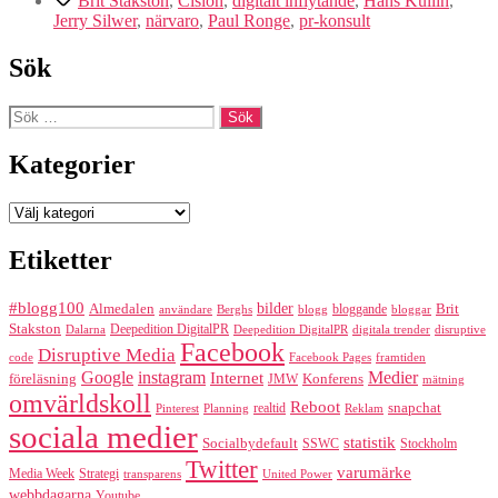
Brit Stakston
,
Cision
,
digitalt inflytande
,
Hans Kullin
,
konsulter
Jerry Silwer
,
närvaro
,
Paul Ronge
,
pr-konsult
med
mest
Sök
digitalt
inflytande
Sök
efter:
Kategorier
Kategorier
Etiketter
#blogg100
bilder
Almedalen
bloggande
Brit
Berghs
blogg
bloggar
användare
Stakston
Deepedition DigitalPR
Dalarna
Deepedition DigitalPR
digitala trender
disruptive
Facebook
Disruptive Media
code
Facebook Pages
framtiden
Google
instagram
Medier
Internet
föreläsning
Konferens
JMW
mätning
omvärldskoll
Reboot
realtid
snapchat
Pinterest
Reklam
Planning
sociala medier
statistik
Socialbydefault
SSWC
Stockholm
Twitter
varumärke
Media Week
Strategi
transparens
United Power
webbdagarna
Youtube