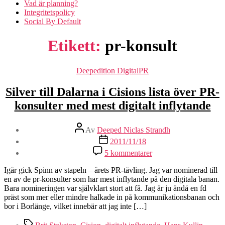
Vad är planning?
Integritetspolicy
Social By Default
Etikett:
pr-konsult
Kategorier
Deepedition DigitalPR
Silver till Dalarna i Cisions lista över PR-
konsulter med mest digitalt inflytande
Inläggsförfattare
Av
Deeped Niclas Strandh
Inläggsdatum
2011/11/18
till
5 kommentarer
Silver
till
Igår gick Spinn av stapeln – årets PR-tävling. Jag var nominerad till
Dalarna
en av de pr-konsulter som har mest inflytande på den digitala banan.
i
Bara nomineringen var självklart stort att få. Jag är ju ändå en fd
Cisions
präst som mer eller mindre halkade in på kommunikationsbanan och
lista
bor i Borlänge, vilket innebär att jag inte […]
över
PR-
Etiketter