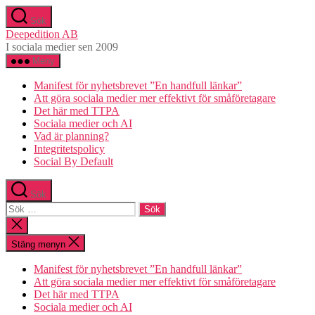
Hoppa
Sök
till
Deepedition AB
innehåll
I sociala medier sen 2009
Meny
Manifest för nyhetsbrevet ”En handfull länkar”
Att göra sociala medier mer effektivt för småföretagare
Det här med TTPA
Sociala medier och AI
Vad är planning?
Integritetspolicy
Social By Default
Sök
Sök
efter:
Stäng
sökningen
Stäng menyn
Manifest för nyhetsbrevet ”En handfull länkar”
Att göra sociala medier mer effektivt för småföretagare
Det här med TTPA
Sociala medier och AI