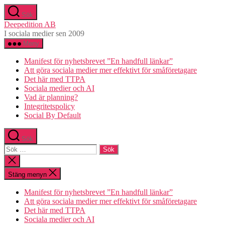
Hoppa
Sök
till
Deepedition AB
innehåll
I sociala medier sen 2009
Meny
Manifest för nyhetsbrevet ”En handfull länkar”
Att göra sociala medier mer effektivt för småföretagare
Det här med TTPA
Sociala medier och AI
Vad är planning?
Integritetspolicy
Social By Default
Sök
Sök
efter:
Stäng
sökningen
Stäng menyn
Manifest för nyhetsbrevet ”En handfull länkar”
Att göra sociala medier mer effektivt för småföretagare
Det här med TTPA
Sociala medier och AI