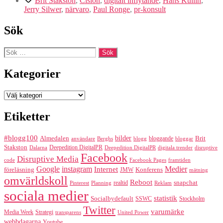
Brit Stakston
,
Cision
,
digitalt inflytande
,
Hans Kullin
,
Jerry Silwer
,
närvaro
,
Paul Ronge
,
pr-konsult
Sök
Sök
efter:
Kategorier
Kategorier
Etiketter
#blogg100
bilder
Almedalen
bloggande
Brit
Berghs
blogg
bloggar
användare
Stakston
Deepedition DigitalPR
Dalarna
Deepedition DigitalPR
digitala trender
disruptive
Facebook
Disruptive Media
code
Facebook Pages
framtiden
Google
instagram
Medier
Internet
föreläsning
Konferens
JMW
mätning
omvärldskoll
Reboot
realtid
snapchat
Pinterest
Reklam
Planning
sociala medier
statistik
Socialbydefault
SSWC
Stockholm
Twitter
varumärke
Media Week
Strategi
transparens
United Power
webbdagarna
Youtube