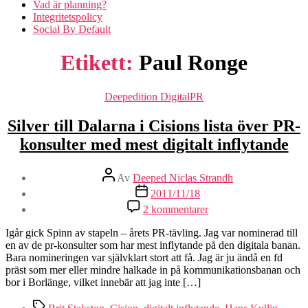
Vad är planning?
Integritetspolicy
Social By Default
Etikett:
Paul Ronge
Kategorier
Deepedition DigitalPR
Silver till Dalarna i Cisions lista över PR-
konsulter med mest digitalt inflytande
Inläggsförfattare
Av
Deeped Niclas Strandh
Inläggsdatum
2011/11/18
2 kommentarer
Igår gick Spinn av stapeln – årets PR-tävling. Jag var nominerad till
en av de pr-konsulter som har mest inflytande på den digitala banan.
Bara nomineringen var självklart stort att få. Jag är ju ändå en fd
präst som mer eller mindre halkade in på kommunikationsbanan och
bor i Borlänge, vilket innebär att jag inte […]
Etiketter