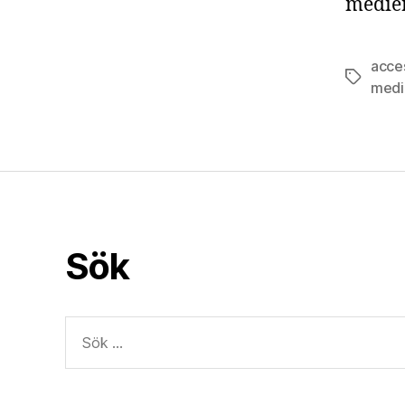
medier
acce
Etiketter
medi
Sök
Sök
efter: