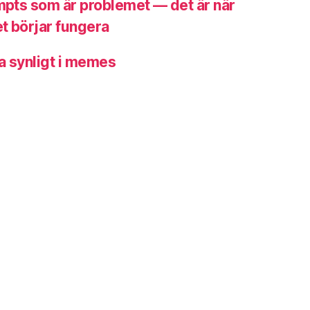
ompts som är problemet — det är när
t börjar fungera
a synligt i memes