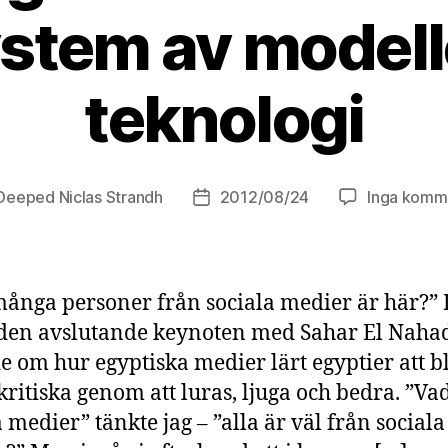
stem av modell
teknologi
Deeped Niclas Strandh
2012/08/24
Inga komm
sförfattare
Inläggsdatum
ånga personer från sociala medier är här?”
den avslutande keynoten med Sahar El Naha
e om hur egyptiska medier lärt egyptier att bl
ritiska genom att luras, ljuga och bedra. ”Va
a medier” tänkte jag – ”alla är väl från sociala