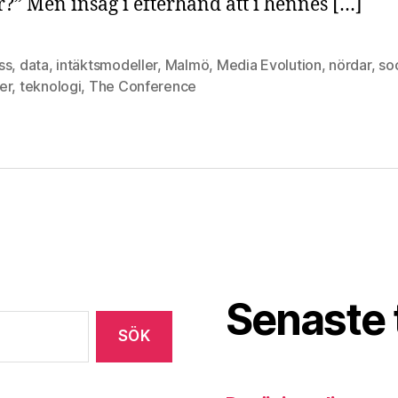
?” Men insåg i efterhand att i hennes […]
ss
,
data
,
intäktsmodeller
,
Malmö
,
Media Evolution
,
nördar
,
soc
er
,
teknologi
,
The Conference
Senaste 