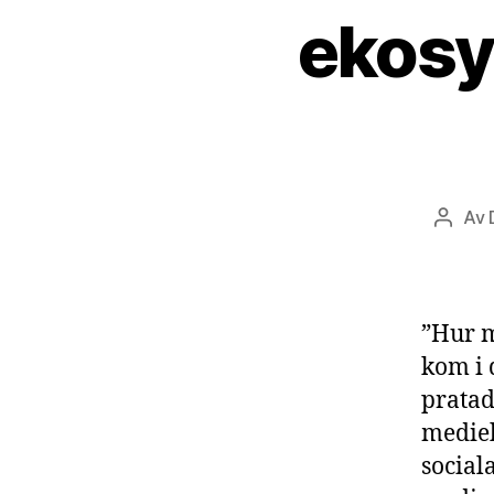
ekosy
Av
Inlägg
”Hur m
kom i 
pratad
mediek
social