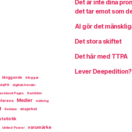
Det är inte dina pr
det tar emot som de
AI gör det mänsklig
Det stora skiftet
Det här med TTPA
Lever Deepedition?
bloggande
bloggar
italPR
digitala trender
acebook Pages
framtiden
Medier
ferens
mätning
t
snapchat
Reklam
statistik
varumärke
United Power