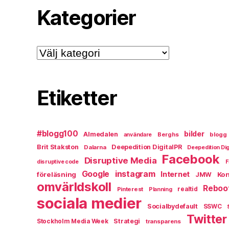
Kategorier
Kategorier
Etiketter
#blogg100
bilder
Almedalen
Berghs
blogg
användare
Brit Stakston
Deepedition DigitalPR
Dalarna
Deepedition Dig
Facebook
Disruptive Media
disruptive code
F
instagram
Google
Internet
föreläsning
Kon
JMW
omvärldskoll
Reboo
Pinterest
realtid
Planning
sociala medier
Socialbydefault
SSWC
Twitter
Strategi
Stockholm Media Week
transparens