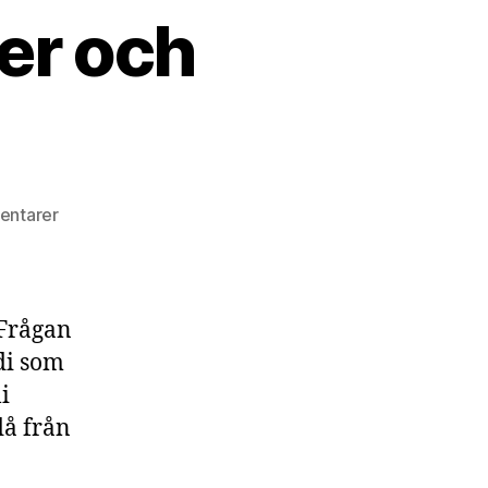
er och
entarer
 Frågan
di som
i
då från