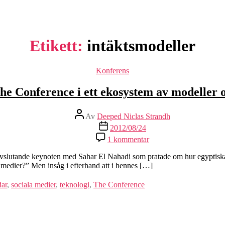
Etikett:
intäktsmodeller
Kategorier
Konferens
e Conference i ett ekosystem av modeller o
Inläggsförfattare
Av
Deeped Niclas Strandh
Inläggsdatum
2012/08/24
till
1 kommentar
#winning?
The
slutande keynoten med Sahar El Nahadi som pratade om hur egyptiska med
Conference
la medier?” Men insåg i efterhand att i hennes […]
i
ett
dar
,
sociala medier
,
teknologi
,
The Conference
ekosystem
av
modeller
och