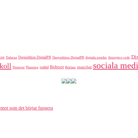
teknologi
Di
ton
Deepedition DigitalPR
Dalarna
Deepedition DigitalPR
digitala trender
disruptive code
sociala medi
koll
Reboot
realtid
snapchat
Pinterest
Reklam
Planning
 emot som det börjar fungera