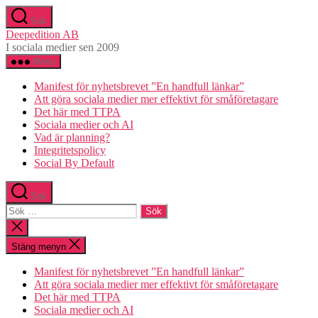
Hoppa
Sök
till
Deepedition AB
innehåll
I sociala medier sen 2009
Meny
Manifest för nyhetsbrevet ”En handfull länkar”
Att göra sociala medier mer effektivt för småföretagare
Det här med TTPA
Sociala medier och AI
Vad är planning?
Integritetspolicy
Social By Default
Sök
Sök
efter:
Stäng
sökningen
Stäng menyn
Manifest för nyhetsbrevet ”En handfull länkar”
Att göra sociala medier mer effektivt för småföretagare
Det här med TTPA
Sociala medier och AI