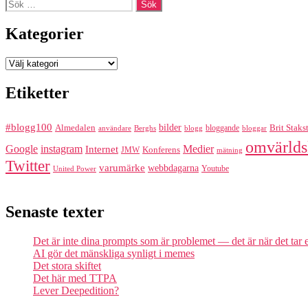
Sök
efter:
Kategorier
Kategorier
Etiketter
#blogg100
bilder
Almedalen
bloggande
Brit Staks
Berghs
blogg
bloggar
användare
omvärlds
Google
instagram
Medier
Internet
Konferens
JMW
mätning
Twitter
varumärke
webbdagarna
Youtube
United Power
Senaste texter
Det är inte dina prompts som är problemet — det är när det tar
AI gör det mänskliga synligt i memes
Det stora skiftet
Det här med TTPA
Lever Deepedition?