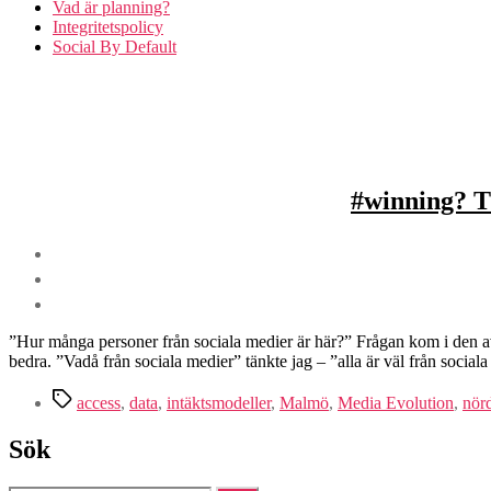
Vad är planning?
Integritetspolicy
Social By Default
#winning? Th
”Hur många personer från sociala medier är här?” Frågan kom i den av
bedra. ”Vadå från sociala medier” tänkte jag – ”alla är väl från socia
Etiketter
access
,
data
,
intäktsmodeller
,
Malmö
,
Media Evolution
,
nör
Sök