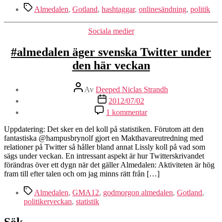
att
Etiketter
Almedalen
,
Gotland
,
hashtaggar
,
onlinesändning
,
politik
följa
politikfestivalen
Kategorier
Sociala medier
#almedalen äger svenska Twitter under
den här veckan
Inläggsförfattare
Av
Deeped Niclas Strandh
Inläggsdatum
2012/07/02
till
1 kommentar
#almedalen
äger
Uppdatering: Det sker en del koll på statistiken. Förutom att den
svenska
fantastiska @hampusbrynolf gjort en Makthavareutredning med
Twitter
relationer på Twitter så håller bland annat Lissly koll på vad som
under
sägs under veckan. En intressant aspekt är hur Twitterskrivandet
den
förändras över ett dygn när det gäller Almedalen: Aktiviteten är hög
här
fram till efter talen och om jag minns rätt från […]
veckan
Etiketter
Almedalen
,
GMA12
,
godmorgon almedalen
,
Gotland
,
politikerveckan
,
statistik