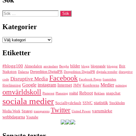
Sök
Sök
efter:
Kategorier
Kategorier
Etiketter
#blogg100
bilder
Almedalen
bloggande
Brit
Berghs
blogg
bloggar
användare
Stakston
Deepedition DigitalPR
Dalarna
Deepedition DigitalPR
digitala trender
disruptive
Facebook
Disruptive Media
code
Facebook Pages
framtiden
Google
instagram
Medier
Internet
föreläsning
Konferens
JMW
mätning
omvärldskoll
Reboot
realtid
snapchat
Pinterest
Reklam
Planning
sociala medier
statistik
Socialbydefault
SSWC
Stockholm
Twitter
varumärke
Media Week
Strategi
transparens
United Power
webbdagarna
Youtube
Senaste texter