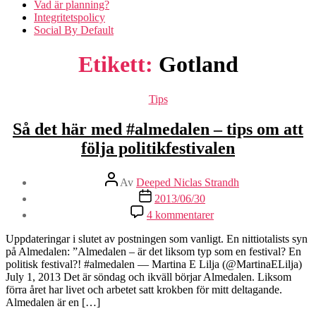
Vad är planning?
Integritetspolicy
Social By Default
Etikett:
Gotland
Kategorier
Tips
Så det här med #almedalen – tips om att
följa politikfestivalen
Inläggsförfattare
Av
Deeped Niclas Strandh
Inläggsdatum
2013/06/30
till
4 kommentarer
Så
det
Uppdateringar i slutet av postningen som vanligt. En nittiotalists syn
här
på Almedalen: ”Almedalen – är det liksom typ som en festival? En
med
politisk festival?! #almedalen — Martina E Lilja (@MartinaELilja)
#almedalen
July 1, 2013 Det är söndag och ikväll börjar Almedalen. Liksom
–
förra året har livet och arbetet satt krokben för mitt deltagande.
tips
Almedalen är en […]
om