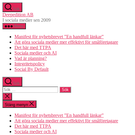
Hoppa
Sök
till
Deepedition AB
innehåll
I sociala medier sen 2009
Meny
Manifest för nyhetsbrevet ”En handfull länkar”
Att göra sociala medier mer effektivt för småföretagare
Det här med TTPA
Sociala medier och AI
Vad är planning?
Integritetspolicy
Social By Default
Sök
Sök
efter:
Stäng
sökningen
Stäng menyn
Manifest för nyhetsbrevet ”En handfull länkar”
Att göra sociala medier mer effektivt för småföretagare
Det här med TTPA
Sociala medier och AI