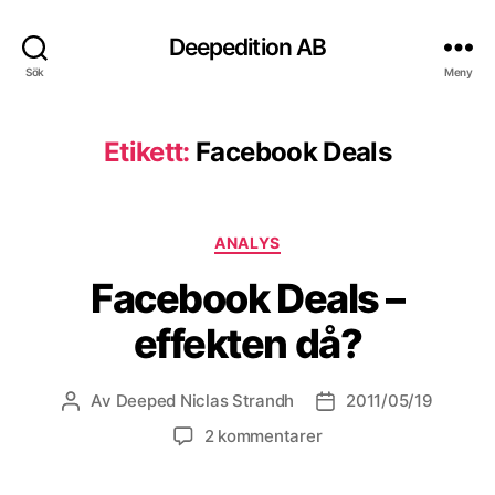
Deepedition AB
Sök
Meny
Etikett:
Facebook Deals
Kategorier
ANALYS
Facebook Deals –
effekten då?
Av
Deeped Niclas Strandh
2011/05/19
Inläggsförfattare
Inläggsdatum
2 kommentarer