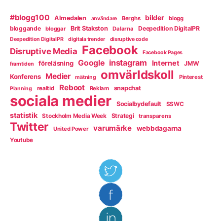
#blogg100
bilder
Almedalen
Berghs
blogg
användare
bloggande
Brit Stakston
Deepedition DigitalPR
bloggar
Dalarna
Deepedition DigitalPR
digitala trender
disruptive code
Facebook
Disruptive Media
Facebook Pages
instagram
Google
Internet
föreläsning
JMW
framtiden
omvärldskoll
Medier
Konferens
Pinterest
mätning
Reboot
snapchat
realtid
Reklam
Planning
sociala medier
Socialbydefault
SSWC
statistik
Strategi
Stockholm Media Week
transparens
Twitter
varumärke
webbdagarna
United Power
Youtube