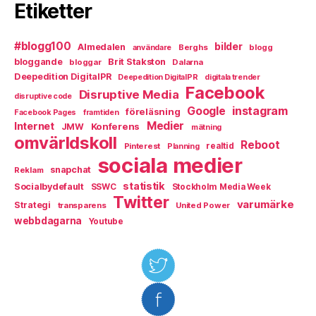
Etiketter
#blogg100
bilder
Almedalen
Berghs
blogg
användare
bloggande
Brit Stakston
bloggar
Dalarna
Deepedition DigitalPR
Deepedition DigitalPR
digitala trender
Facebook
Disruptive Media
disruptive code
instagram
Google
föreläsning
Facebook Pages
framtiden
Medier
Internet
Konferens
JMW
mätning
omvärldskoll
Reboot
Pinterest
realtid
Planning
sociala medier
snapchat
Reklam
statistik
Socialbydefault
SSWC
Stockholm Media Week
Twitter
varumärke
Strategi
transparens
United Power
webbdagarna
Youtube