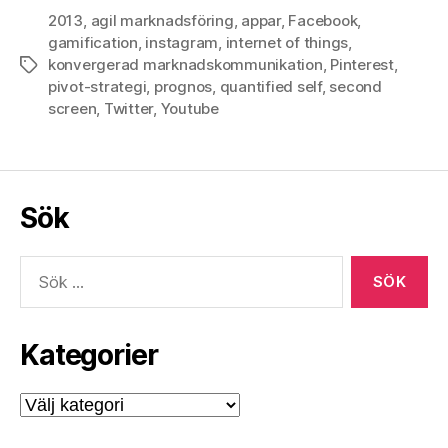
2013
,
agil marknadsföring
,
appar
,
Facebook
,
gamification
,
instagram
,
internet of things
,
konvergerad marknadskommunikation
,
Pinterest
,
Etiketter
pivot-strategi
,
prognos
,
quantified self
,
second
screen
,
Twitter
,
Youtube
Sök
Sök
efter:
Kategorier
Kategorier