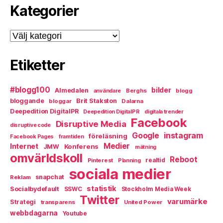
Kategorier
Kategorier
Etiketter
#blogg100
bilder
Almedalen
Berghs
blogg
användare
bloggande
Brit Stakston
bloggar
Dalarna
Deepedition DigitalPR
Deepedition DigitalPR
digitala trender
Facebook
Disruptive Media
disruptive code
instagram
Google
föreläsning
Facebook Pages
framtiden
Medier
Internet
Konferens
JMW
mätning
omvärldskoll
Reboot
Pinterest
realtid
Planning
sociala medier
snapchat
Reklam
statistik
Socialbydefault
SSWC
Stockholm Media Week
Twitter
varumärke
Strategi
transparens
United Power
webbdagarna
Youtube