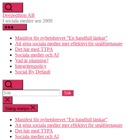
Hoppa
Sök
till
Deepedition AB
innehåll
I sociala medier sen 2009
Meny
Manifest för nyhetsbrevet ”En handfull länkar”
Att göra sociala medier mer effektivt för småföretagare
Det här med TTPA
Sociala medier och AI
Vad är planning?
Integritetspolicy
Social By Default
Sök
Sök
efter:
Stäng
sökningen
Stäng menyn
Manifest för nyhetsbrevet ”En handfull länkar”
Att göra sociala medier mer effektivt för småföretagare
Det här med TTPA
Sociala medier och AI