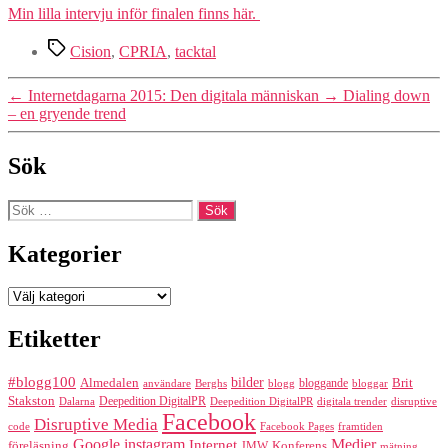
Min lilla intervju inför finalen finns här.
Etiketter
Cision
,
CPRIA
,
tacktal
←
Internetdagarna 2015: Den digitala människan
→
Dialing down
– en gryende trend
Sök
Sök
efter:
Kategorier
Kategorier
Etiketter
#blogg100
bilder
Almedalen
bloggande
Brit
Berghs
blogg
bloggar
användare
Stakston
Deepedition DigitalPR
Dalarna
Deepedition DigitalPR
digitala trender
disruptive
Facebook
Disruptive Media
code
Facebook Pages
framtiden
Google
instagram
Medier
Internet
föreläsning
Konferens
JMW
mätning