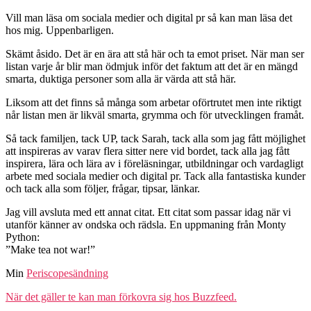
Vill man läsa om sociala medier och digital pr så kan man läsa det
hos mig. Uppenbarligen.
Skämt åsido. Det är en ära att stå här och ta emot priset. När man ser
listan varje år blir man ödmjuk inför det faktum att det är en mängd
smarta, duktiga personer som alla är värda att stå här.
Liksom att det finns så många som arbetar oförtrutet men inte riktigt
når listan men är likväl smarta, grymma och för utvecklingen framåt.
Så tack familjen, tack UP, tack Sarah, tack alla som jag fått möjlighet
att inspireras av varav flera sitter nere vid bordet, tack alla jag fått
inspirera, lära och lära av i föreläsningar, utbildningar och vardagligt
arbete med sociala medier och digital pr. Tack alla fantastiska kunder
och tack alla som följer, frågar, tipsar, länkar.
Jag vill avsluta med ett annat citat. Ett citat som passar idag när vi
utanför känner av ondska och rädsla. En uppmaning från Monty
Python:
”Make tea not war!”
Min
Periscopesändning
När det gäller te kan man förkovra sig hos Buzzfeed.