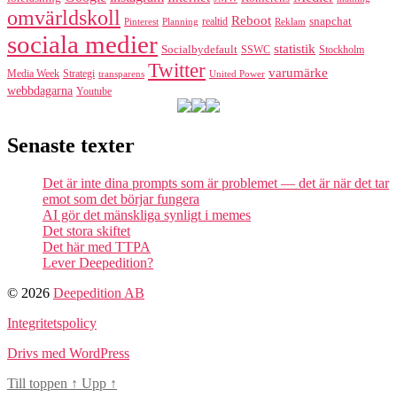
omvärldskoll
Reboot
realtid
snapchat
Pinterest
Reklam
Planning
sociala medier
statistik
Socialbydefault
SSWC
Stockholm
Twitter
varumärke
Media Week
Strategi
transparens
United Power
webbdagarna
Youtube
Senaste texter
Det är inte dina prompts som är problemet — det är när det tar
emot som det börjar fungera
AI gör det mänskliga synligt i memes
Det stora skiftet
Det här med TTPA
Lever Deepedition?
© 2026
Deepedition AB
Integritetspolicy
Drivs med WordPress
Till toppen
↑
Upp
↑