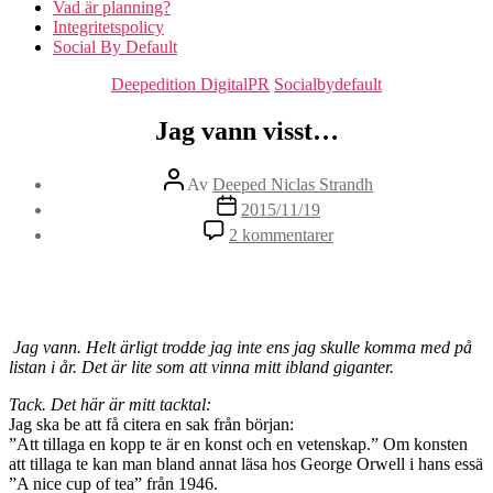
Vad är planning?
Integritetspolicy
Social By Default
Kategorier
Deepedition DigitalPR
Socialbydefault
Jag vann visst…
Inläggsförfattare
Av
Deeped Niclas Strandh
Inläggsdatum
2015/11/19
till
2 kommentarer
Jag
vann
visst…
Jag vann. Helt ärligt trodde jag inte ens jag skulle komma med på
listan i år. Det är lite som att vinna mitt ibland giganter.
Tack. Det här är mitt tacktal:
Jag ska be att få citera en sak från början:
”Att tillaga en kopp te är en konst och en vetenskap.” Om konsten
att tillaga te kan man bland annat läsa hos George Orwell i hans essä
”A nice cup of tea” från 1946.