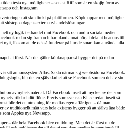
 tiden testa nya möjligheter – senast Riff som är en skojig form av
hatsapp och Instagram.
onverteringen att ske direkt på plattformen. Köpknappar med möjlighet
 att sidsteppa dagens externa e-handelslösningar.
helt ny logik i e-handel runt Facebook och andra sociala medier.
acebook redan sig fram och har bland annat börjat dela ut beacons till
get nytt, liksom att de också funderar på hur de smart kan använda alla
 Snapchat först. När det gäller köpknappar så bygger det på redan
ed via sitt annonssystem Atlas. Sakta närmar sig webbsidorna Facebook.
ingslogik, blir det en självklarhet att se Facebook som en del av sin
ibution av nyhetsmaterial. Då Facebook insett att mycket av det som
 nyhetsartiklar i ditt flöde. Precis som svenska Kit.se redan insett så
komst blir det en utmaning för medias egen affär igen – då man
av traditionellt mått vars hela existens bygger på att själva äga både
ecis som Apples nya Newsapp.
aper – där hela Facebook blev en tidning. Men det är först nu de
åll och publicerar det till det vi ser idag: medier bygger innehåll