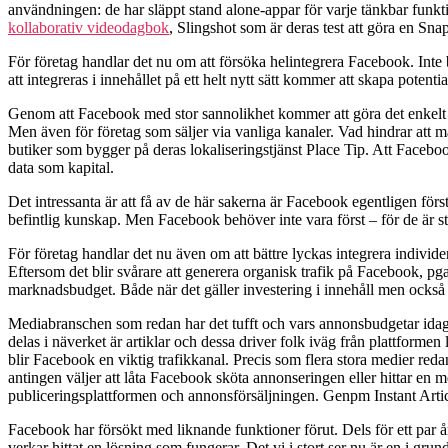
användningen: de har släppt stand alone-appar för varje tänkbar funkti
kollaborativ videodagbok
, Slingshot som är deras test att göra en Sn
För företag handlar det nu om att försöka helintegrera Facebook. Inte
att integreras i innehållet på ett helt nytt sätt kommer att skapa pote
Genom att Facebook med stor sannolikhet kommer att göra det enkelt a
Men även för företag som säljer via vanliga kanaler. Vad hindrar att m
butiker som bygger på deras lokaliseringstjänst Place Tip. Att Facebook
data som kapital.
Det intressanta är att få av de här sakerna är Facebook egentligen förs
befintlig kunskap. Men Facebook behöver inte vara först – för de är st
För företag handlar det nu även om att bättre lyckas integrera indivi
Eftersom det blir svårare att generera organisk trafik på Facebook, pg
marknadsbudget. Både när det gäller investering i innehåll men också 
Mediabranschen som redan har det tufft och vars annonsbudgetar idag 
delas i näverket är artiklar och dessa driver folk iväg från plattformen l
blir Facebook en viktig trafikkanal. Precis som flera stora medier red
antingen väljer att låta Facebook sköta annonseringen eller hittar en 
publiceringsplattformen och annonsförsäljningen. Genpm Instant Arti
Facebook har försökt med liknande funktioner förut. Dels för ett par 
verkar hittat en lösning som fungerar. Det vi i stort ser nu är en i g