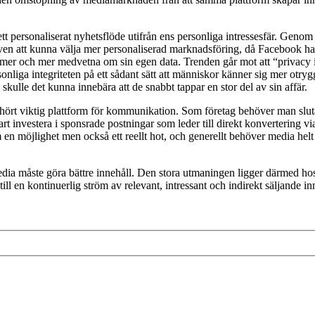
 personaliserat nyhetsflöde utifrån ens personliga intressesfär. Genom a
ven att kunna välja mer personaliserad marknadsföring, då Facebook h
 mer och mer medvetna om sin egen data. Trenden går mot att “privacy i
onliga integriteten på ett sådant sätt att människor känner sig mer otr
kulle det kunna innebära att de snabbt tappar en stor del av sin affär.
hört viktig plattform för kommunikation. Som företag behöver man sluta f
rt investera i sponsrade postningar som leder till direkt konvertering vi
n möjlighet men också ett reellt hot, och generellt behöver media helt e
edia måste göra bättre innehåll. Den stora utmaningen ligger därmed h
ill en kontinuerlig ström av relevant, intressant och indirekt säljande in