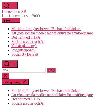
Hoppa
Sök
till
Deepedition AB
innehåll
I sociala medier sen 2009
Meny
Manifest för nyhetsbrevet ”En handfull länkar”
Att göra sociala medier mer effektivt för småföretagare
Det här med TTPA
Sociala medier och AI
Vad är planning?
Integritetspolicy
Social By Default
Sök
Sök
efter:
Stäng
sökningen
Stäng menyn
Manifest för nyhetsbrevet ”En handfull länkar”
Att göra sociala medier mer effektivt för småföretagare
Det här med TTPA
Sociala medier och AI