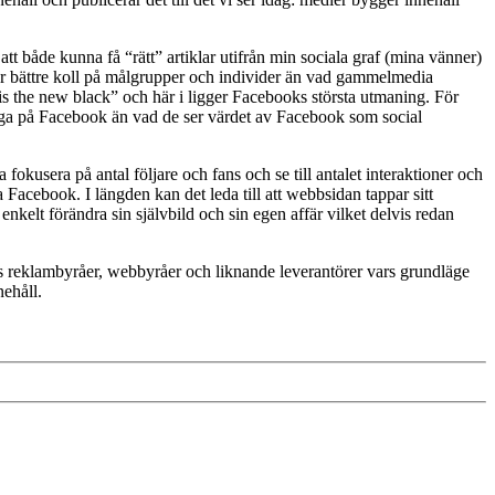
tt både kunna få “rätt” artiklar utifrån min sociala graf (mina vänner)
ar bättre koll på målgrupper och individer än vad gammelmedia
s the new black” och här i ligger Facebooks största utmaning. För
ygga på Facebook än vad de ser värdet av Facebook som social
okusera på antal följare och fans och se till antalet interaktioner och
a Facebook. I längden kan det leda till att webbsidan tappar sitt
nkelt förändra sin självbild och sin egen affär vilket delvis redan
os reklambyråer, webbyråer och liknande leverantörer vars grundläge
nehåll.