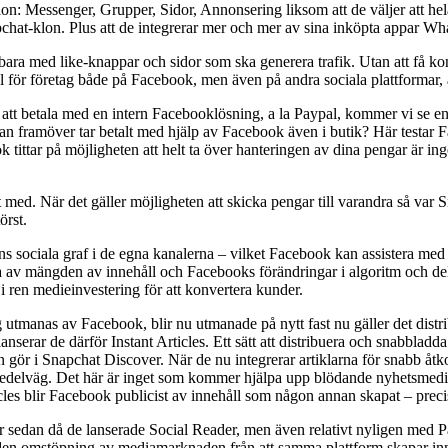
on: Messenger, Grupper, Sidor, Annonsering liksom att de väljer att hela
apchat-klon. Plus att de integrerar mer och mer av sina inköpta appar W
 bara med like-knappar och sidor som ska generera trafik. Utan att få k
ntial för företag både på Facebook, men även på andra sociala plattformar,
tt betala med en intern Facebooklösning, a la Paypal, kommer vi se en 
an framöver tar betalt med hjälp av Facebook även i butik? Här testar F
 tittar på möjligheten att helt ta över hanteringen av dina pengar är in
t med. När det gäller möjligheten att skicka pengar till varandra så var
örst.
dens sociala graf i de egna kanalerna – vilket Facebook kan assistera m
a av mängden av innehåll och Facebooks förändringar i algoritm och deln
i ren medieinvestering för att konvertera kunder.
utmanas av Facebook, blir nu utmanade på nytt fast nu gäller det distr
anserar de därför Instant Articles. Ett sätt att distribuera och snabbladda
an gör i Snapchat Discover. När de nu integrerar artiklarna för snabb åt
medelväg. Det här är inget som kommer hjälpa upp blödande nyhetsmedier 
cles blir Facebook publicist av innehåll som någon annan skapat – pr
år sedan då de lanserade Social Reader, men även relativt nyligen med P
runden omstöpning av mediamarknaden från att samma plattform skapar inneh