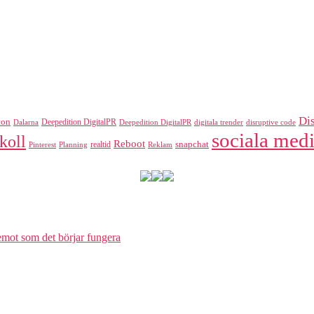
Di
ton
Deepedition DigitalPR
Dalarna
Deepedition DigitalPR
digitala trender
disruptive code
sociala medi
koll
Reboot
realtid
snapchat
Pinterest
Reklam
Planning
 emot som det börjar fungera