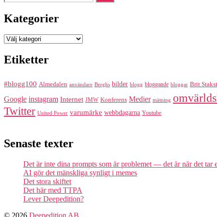
efter:
Kategorier
Kategorier
Etiketter
#blogg100
bilder
Almedalen
bloggande
Brit Staks
Berghs
blogg
bloggar
användare
omvärlds
Google
instagram
Medier
Internet
Konferens
JMW
mätning
Twitter
varumärke
webbdagarna
Youtube
United Power
Senaste texter
Det är inte dina prompts som är problemet — det är när det tar
AI gör det mänskliga synligt i memes
Det stora skiftet
Det här med TTPA
Lever Deepedition?
© 2026
Deepedition AB