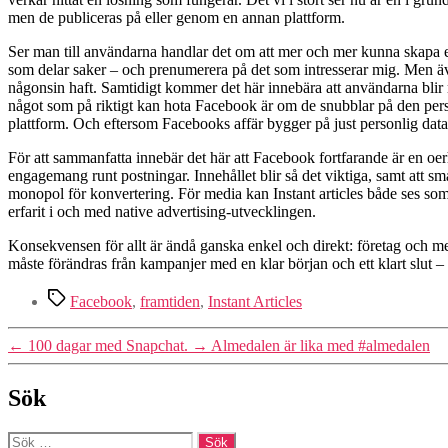
men de publiceras på eller genom en annan plattform.
Ser man till användarna handlar det om att mer och mer kunna skapa ett
som delar saker – och prenumerera på det som intresserar mig. Men ä
någonsin haft. Samtidigt kommer det här innebära att användarna blir
något som på riktigt kan hota Facebook är om de snubblar på den pers
plattform. Och eftersom Facebooks affär bygger på just personlig data s
För att sammanfatta innebär det här att Facebook fortfarande är en oer
engagemang runt postningar. Innehållet blir så det viktiga, samt att sma
monopol för konvertering. För media kan Instant articles både ses som e
erfarit i och med native advertising-utvecklingen.
Konsekvensen för allt är ändå ganska enkel och direkt: företag och m
måste förändras från kampanjer med en klar början och ett klart slut – t
Etiketter
Facebook
,
framtiden
,
Instant Articles
←
100 dagar med Snapchat.
→
Almedalen är lika med #almedalen
Sök
Sök