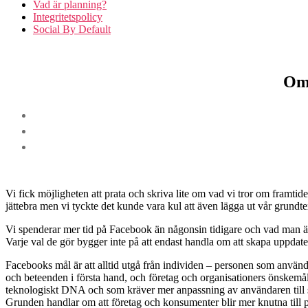
Vad är planning?
Integritetspolicy
Social By Default
Om 
Vi fick möjligheten att prata och skriva lite om vad vi tror om framti
jättebra men vi tyckte det kunde vara kul att även lägga ut vår grundt
Vi spenderar mer tid på Facebook än någonsin tidigare och vad man än
Varje val de gör bygger inte på att endast handla om att skapa uppdater
Facebooks mål är att alltid utgå från individen – personen som använde
och beteenden i första hand, och företag och organisationers önskemål
teknologiskt DNA och som kräver mer anpassning av användaren till sina
Grunden handlar om att företag och konsumenter blir mer knutna till