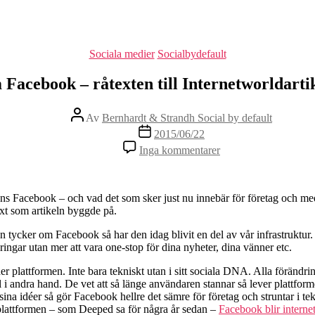
Kategorier
Sociala medier
Socialbydefault
Facebook – råtexten till Internetworldarti
Inläggsförfattare
Av
Bernhardt & Strandh Social by default
Inläggsdatum
2015/06/22
till
Inga kommentarer
Om
Facebook
–
råtexten
dens Facebook – och vad det som sker just nu innebär för företag och me
till
ext som artikeln byggde på.
Internetworldartikeln
 tycker om Facebook så har den idag blivit en del av vår infrastruktur.
ingar utan mer att vara one-stop för dina nyheter, dina vänner etc.
r plattformen. Inte bara tekniskt utan i sitt sociala DNA. Alla förändr
 i andra hand. De vet att så länge användaren stannar så lever plattfor
 idéer så gör Facebook hellre det sämre för företag och struntar i teknis
 plattformen – som Deeped sa för några år sedan –
Facebook blir interne