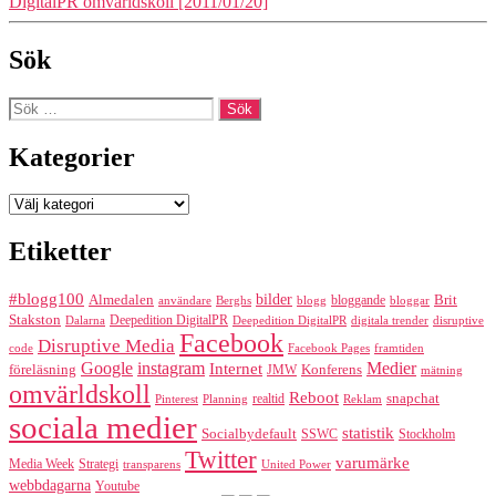
DigitalPR omvärldskoll [2011/01/20]
Sök
Sök
efter:
Kategorier
Kategorier
Etiketter
#blogg100
bilder
Almedalen
bloggande
Brit
Berghs
blogg
bloggar
användare
Stakston
Deepedition DigitalPR
Dalarna
Deepedition DigitalPR
digitala trender
disruptive
Facebook
Disruptive Media
code
Facebook Pages
framtiden
Google
instagram
Medier
Internet
föreläsning
Konferens
JMW
mätning
omvärldskoll
Reboot
realtid
snapchat
Pinterest
Reklam
Planning
sociala medier
statistik
Socialbydefault
SSWC
Stockholm
Twitter
varumärke
Media Week
Strategi
transparens
United Power
webbdagarna
Youtube