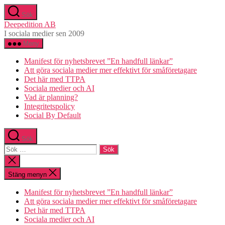
Hoppa
Sök
till
Deepedition AB
innehåll
I sociala medier sen 2009
Meny
Manifest för nyhetsbrevet ”En handfull länkar”
Att göra sociala medier mer effektivt för småföretagare
Det här med TTPA
Sociala medier och AI
Vad är planning?
Integritetspolicy
Social By Default
Sök
Sök
efter:
Stäng
sökningen
Stäng menyn
Manifest för nyhetsbrevet ”En handfull länkar”
Att göra sociala medier mer effektivt för småföretagare
Det här med TTPA
Sociala medier och AI