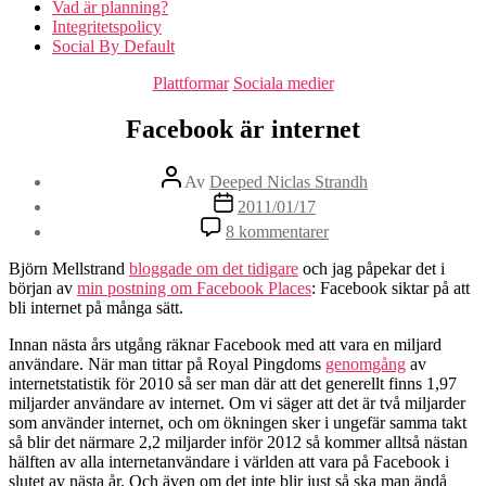
Vad är planning?
Integritetspolicy
Social By Default
Kategorier
Plattformar
Sociala medier
Facebook är internet
Inläggsförfattare
Av
Deeped Niclas Strandh
Inläggsdatum
2011/01/17
till
8 kommentarer
Facebook
är
Björn Mellstrand
bloggade om det tidigare
och jag påpekar det i
internet
början av
min postning om Facebook Places
: Facebook siktar på att
bli internet på många sätt.
Innan nästa års utgång räknar Facebook med att vara en miljard
användare. När man tittar på Royal Pingdoms
genomgång
av
internetstatistik för 2010 så ser man där att det generellt finns 1,97
miljarder användare av internet. Om vi säger att det är två miljarder
som använder internet, och om ökningen sker i ungefär samma takt
så blir det närmare 2,2 miljarder inför 2012 så kommer alltså nästan
hälften av alla internetanvändare i världen att vara på Facebook i
slutet av nästa år. Och även om det inte blir just så ska man ändå