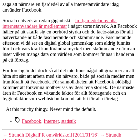
säga att närmare en fjärdedel av alla internetanvändare idag
använder Facebook.
Sociala nätverk är redan gigantiskt –
tre fjärdedelar av alla
internetanvändare är medlemmar
i något sorts nätverk. Att Facebook
håller på att skaffa sig en oerhörd styrka och de facto-status för allt
nätverkande är både fascinerande och skrämmande. Fascinerande
eftersom vi då ser en digital global gemenskap som aldrig funnits
förut och vars kraft kan förändra mycket men skrämmande när man
inser vilken mängs data om världen som kommer finnas i händerna
på ett företag.
För företag är det dock så att det inte finns något att göra mer än att
hitta sitt sätt att arbeta med sin närvaro, både på sociala medier men
framförallt på Facebook. För sannolikheten att Facebook plötsligt
kommer att försvinna motbevisas av dess rena storlek. De närmaste
åren är Facebook en växande faktor för allt företagande och en
hygienfaktor som webbsidan kommit att bli för alla företag.
– At this touchy thingy. Never mind the default.
Etiketter
Facebook
,
Internet
,
statistik
←
Strandh DigitalPR omvärldskoll [2011/01/16]
→
Strandh