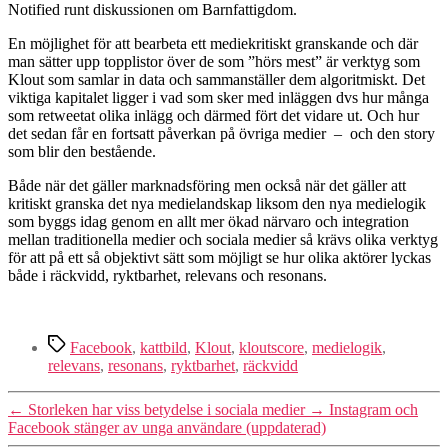
Notified runt diskussionen om Barnfattigdom.
En möjlighet för att bearbeta ett mediekritiskt granskande och där
man sätter upp topplistor över de som ”hörs mest” är verktyg som
Klout som samlar in data och sammanställer dem algoritmiskt. Det
viktiga kapitalet ligger i vad som sker med inläggen dvs hur många
som retweetat olika inlägg och därmed fört det vidare ut. Och hur
det sedan får en fortsatt påverkan på övriga medier – och den story
som blir den bestående.
Både när det gäller marknadsföring men också när det gäller att
kritiskt granska det nya medielandskap liksom den nya medielogik
som byggs idag genom en allt mer ökad närvaro och integration
mellan traditionella medier och sociala medier så krävs olika verktyg
för att på ett så objektivt sätt som möjligt se hur olika aktörer lyckas
både i räckvidd, ryktbarhet, relevans och resonans.
Etiketter
Facebook
,
kattbild
,
Klout
,
kloutscore
,
medielogik
,
relevans
,
resonans
,
ryktbarhet
,
räckvidd
←
Storleken har viss betydelse i sociala medier
→
Instagram och
Facebook stänger av unga användare (uppdaterad)