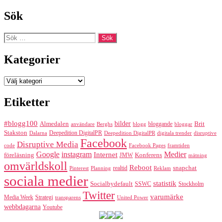
Sök
Sök
efter:
Kategorier
Kategorier
Etiketter
#blogg100
bilder
Almedalen
bloggande
Brit
Berghs
blogg
bloggar
användare
Stakston
Deepedition DigitalPR
Dalarna
Deepedition DigitalPR
digitala trender
disruptive
Facebook
Disruptive Media
code
Facebook Pages
framtiden
Google
instagram
Medier
Internet
föreläsning
Konferens
JMW
mätning
omvärldskoll
Reboot
realtid
snapchat
Pinterest
Reklam
Planning
sociala medier
statistik
Socialbydefault
SSWC
Stockholm
Twitter
varumärke
Media Week
Strategi
transparens
United Power
webbdagarna
Youtube