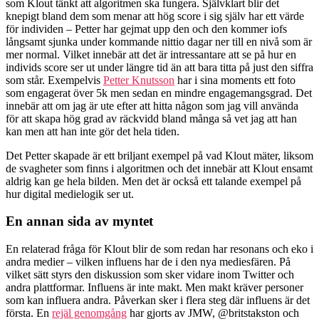
som Klout tänkt att algoritmen ska fungera. Självklart blir det
knepigt bland dem som menar att hög score i sig själv har ett värde
för individen – Petter har gejmat upp den och den kommer iofs
långsamt sjunka under kommande nittio dagar ner till en nivå som är
mer normal. Vilket innebär att det är intressantare att se på hur en
individs score ser ut under längre tid än att bara titta på just den siffra
som står. Exempelvis
Petter Knutsson
har i sina moments ett foto
som engagerat över 5k men sedan en mindre engagemangsgrad. Det
innebär att om jag är ute efter att hitta någon som jag vill använda
för att skapa hög grad av räckvidd bland många så vet jag att han
kan men att han inte gör det hela tiden.
Det Petter skapade är ett briljant exempel på vad Klout mäter, liksom
de svagheter som finns i algoritmen och det innebär att Klout ensamt
aldrig kan ge hela bilden. Men det är också ett talande exempel på
hur digital medielogik ser ut.
En annan sida av myntet
En relaterad fråga för Klout blir de som redan har resonans och eko i
andra medier – vilken influens har de i den nya mediesfären. På
vilket sätt styrs den diskussion som sker vidare inom Twitter och
andra plattformar. Influens är inte makt. Men makt kräver personer
som kan influera andra. Påverkan sker i flera steg där influens är det
första. En
rejäl genomgång
har gjorts av JMW, @britstakston och