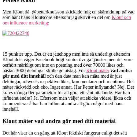
Petters Klout
Men Klout då. @petterknutsson skickade mig en skärmdump på vad
som hänt hans Kloutscore eftersom jag skrivit en del om
Klout och
om influence marketing
:
15 punkter upp. Det är ett jättehopp men inte så underligt eftersom
Klout dels väger Facebook högt kontra övriga tjänster men det vore
oerhört märkligt om inte en postning med över 70000 likes och
nästan 3000 delningar skulle ge utslag. För
Klout mäter
vad andra
gör med ditt innehåll
och den data man kan mäta med är just
delningar, retweets respektive likes, kommentarer och mentions. Det
mäter räckvidd och eko. Inget annat. Har Petter inflytande? Nej. Det
krävs många fler parametrar för att göra ett sånt uttalande. Har han
influerat andra? Ja. Eftersom man väljer att skicka vidare, likea och
kommentera så har han influerat andra att göra något med hans
innehåll.
Klout mäter vad andra gör med ditt material
Det här visar än en gång att Klout faktiskt fungerar enligt det sätt