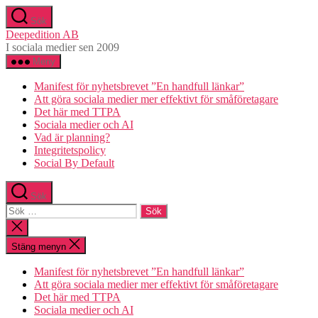
Hoppa
Sök
till
Deepedition AB
innehåll
I sociala medier sen 2009
Meny
Manifest för nyhetsbrevet ”En handfull länkar”
Att göra sociala medier mer effektivt för småföretagare
Det här med TTPA
Sociala medier och AI
Vad är planning?
Integritetspolicy
Social By Default
Sök
Sök
efter:
Stäng
sökningen
Stäng menyn
Manifest för nyhetsbrevet ”En handfull länkar”
Att göra sociala medier mer effektivt för småföretagare
Det här med TTPA
Sociala medier och AI