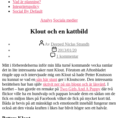
Vad är planning?
Integritetspolicy
Social By Default
Kategorier
Analys
Sociala medier
Klout och en kattbild
Inläggsförfattare
Av
Deeped Niclas Strandh
Inläggsdatum
2013/01/20
till
1 kommentar
Klout
och
Mitt i förberedelserna inför min lilla turné kommande vecka ramlar
en
det in lite intressanta saker runt Klout. Förutom att Aftonbladet
kattbild
ringde upp och intervjuade mig om Klout så hade Petter Knutsson
nu kunnat se vad en
sån här stunt
ger i Kloutscore. Den intressanta
berättelsen har han själv
skrivit ner på sin blogg och är läsvärd
. I
korthet – han gjorde en remake på
Two Girls And A Puppy
där två
flickor ville ha en hundvalp och pappan lovade dem en sådan om de
fick en miljon likes på Facebook vilket de fick på mycket kort tid.
Båda är bevis på att mänskligt och emotionellt innehåll fungerar men
också att den virala kraften i likes har blivit högre sen ett halvår.