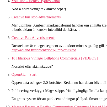
YouTube – SchickHydros kanal
Add a noteSvettigt reklamkoncept :)
Creative bus stop advertisements
Mer utomhus. Ambient marknadsföring handlar om att hitta kreati
utbudsreklam är kanske inte alltid det bästa…
Creative Bus Advertisements
Bussreklam är ett eget segment av outdoor minst sagt. Jag gilla
http://adland.tv/content/dont-jump-revisited
10 Hilarious Vintage Cellphone Commercials [VIDEOS]
Nostalgi eller skämskudde?
OpenAid – Start
Öppen data och gov 2.0 fortsätter. Redan nu har datan blivit till 
Publiceringsverktyget Mag+ släpps fritt tillgängligt för alla kate
Ett gratis system för att publicera tidningar på Ipad. Smart att 
Massive Breach at Epsilon Compromises Customer Lists of Ma