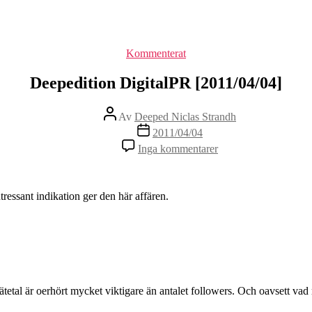
Kategorier
Kommenterat
Deepedition DigitalPR [2011/04/04]
Inläggsförfattare
Av
Deeped Niclas Strandh
Inläggsdatum
2011/04/04
Inga kommentarer
ressant indikation ger den här affären.
etal är oerhört mycket viktigare än antalet followers. Och oavsett va