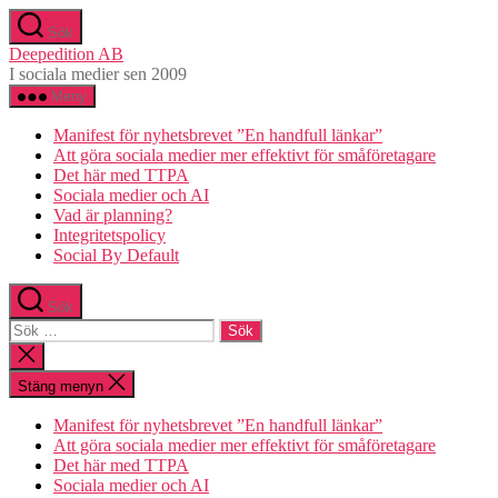
Hoppa
Sök
till
Deepedition AB
innehåll
I sociala medier sen 2009
Meny
Manifest för nyhetsbrevet ”En handfull länkar”
Att göra sociala medier mer effektivt för småföretagare
Det här med TTPA
Sociala medier och AI
Vad är planning?
Integritetspolicy
Social By Default
Sök
Sök
efter:
Stäng
sökningen
Stäng menyn
Manifest för nyhetsbrevet ”En handfull länkar”
Att göra sociala medier mer effektivt för småföretagare
Det här med TTPA
Sociala medier och AI