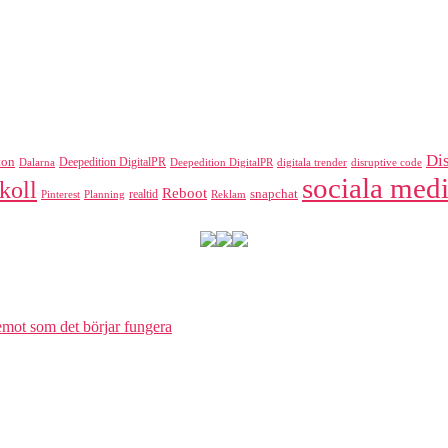
Di
ton
Deepedition DigitalPR
Dalarna
Deepedition DigitalPR
digitala trender
disruptive code
sociala medi
koll
Reboot
realtid
snapchat
Pinterest
Reklam
Planning
 emot som det börjar fungera