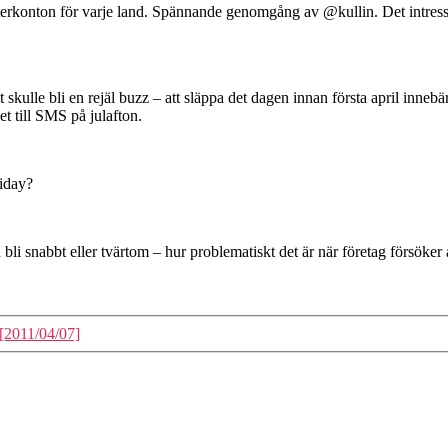
erkonton för varje land. Spännande genomgång av @kullin. Det intressant
skulle bli en rejäl buzz – att släppa det dagen innan första april innebär a
t till SMS på julafton.
iday?
li snabbt eller tvärtom – hur problematiskt det är när företag försöker 
[2011/04/07]