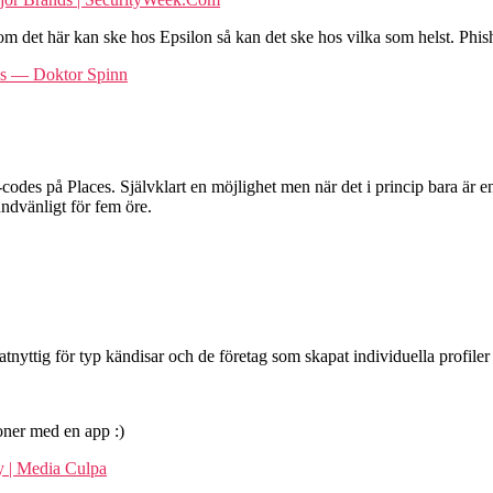
tt om det här kan ske hos Epsilon så kan det ske hos vilka som helst. P
ies — Doktor Spinn
des på Places. Självklart en möjlighet men när det i princip bara är 
ndvänligt för fem öre.
tnyttig för typ kändisar och de företag som skapat individuella profiler 
oner med en app :)
y | Media Culpa