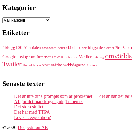
Kategorier
Kategorier
Etiketter
#blogg100
bilder
Almedalen
bloggande
Brit Staks
Berghs
blogg
bloggar
användare
omvärlds
Google
instagram
Medier
Internet
Konferens
JMW
mätning
Twitter
varumärke
webbdagarna
Youtube
United Power
Senaste texter
Det är inte dina prompts som är problemet — det är när det tar
AI gör det mänskliga synligt i memes
Det stora skiftet
Det här med TTPA
Lever Deepedition?
© 2026
Deepedition AB