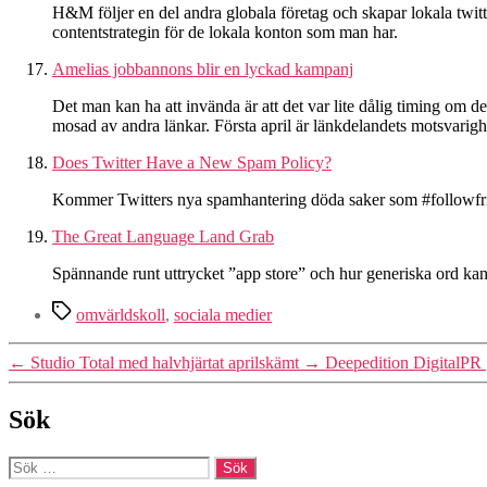
H&M följer en del andra globala företag och skapar lokala twitt
contentstrategin för de lokala konton som man har.
Amelias jobbannons blir en lyckad kampanj
Det man kan ha att invända är att det var lite dålig timing om det 
mosad av andra länkar. Första april är länkdelandets motsvarighe
Does Twitter Have a New Spam Policy?
Kommer Twitters nya spamhantering döda saker som #followfr
The Great Language Land Grab
Spännande runt uttrycket ”app store” och hur generiska ord kan b
Etiketter
omvärldskoll
,
sociala medier
←
Studio Total med halvhjärtat aprilskämt
→
Deepedition DigitalPR 
Sök
Sök
efter: