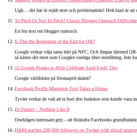
Ugh… det här är rejält stort och problematiskt! Helt klart är a
To Pitch Or Not To Pitch? Classic Blogger Outreach Difficult
En bra text om blogger outreach.
Is This the Beginning of the End for QR?
Google verkar vilja satsa hårt på NFC. Och fimpar därmed QR-co
så känns det mest som Googles vanliga über-inställning. Inte ku
11 Google Pranks to Help Celebrate April Fools’ Day
Google världsbäst på förstaapril-skämt?
Facebook Profile Migration Tool Takes a Hiatus
Tyvärr verkar de valt att ta bort den funktion som kunde vara ma
Dr Pepper – Nothing Like It
Onekligen intressant grej – att förändra Facebooks grundfunkti
H&M reaches 200,000 followers on Twitter with glocal strateg