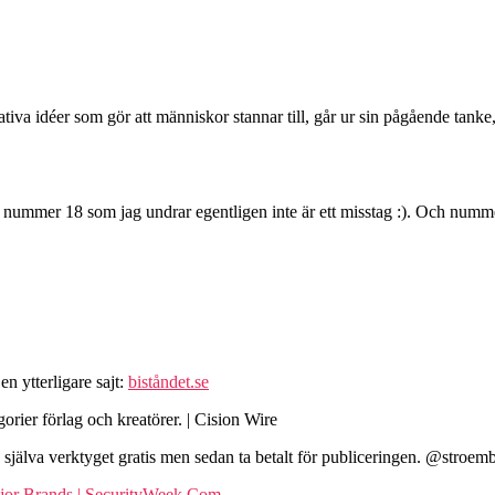
va idéer som gör att människor stannar till, går ur sin pågående tanke, 
r nummer 18 som jag undrar egentligen inte är ett misstag :). Och numme
en ytterligare sajt:
biståndet.se
gorier förlag och kreatörer. | Cision Wire
ge själva verktyget gratis men sedan ta betalt för publiceringen. @stroem
jor Brands | SecurityWeek.Com