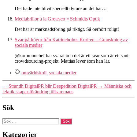
Det hade inte blivit speciellt dyrare än det här…
Mediabrillor á la Grotesco « Schmidts Optik
Det här är marknadsföring på riktigt. Så oerhört roligt!
Svar på frågor från Katrineholms Kuriren – Granskning av
sociala medier
@kommunchef har svarat och det är ett svar som är ett sant
crowdsourcing-projekt. Mattias lever som han lär.
Etiketter
omvärldskoll
,
sociala medier
←
Strandh DigitalPR blir Deepedition DigitalPR
→
Människa och
teknik skapar förändring tillsammans
Sök
Sök
efter:
Kategorier