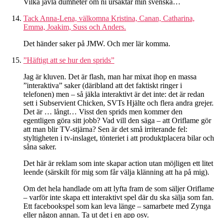
Vilka jävla dumheter om ni ursäktar min svenska…
Tack Anna-Lena, välkomna Kristina, Canan, Catharina,
Emma, Joakim, Suss och Anders.
Det händer saker på JMW. Och mer lär komma.
”Häftigt att se hur den sprids”
Jag är kluven. Det är flash, man har mixat ihop en massa
”interaktiva” saker (däribland att det faktiskt ringer i
telefonen) men – så jäkla interaktivt är det inte: det är redan
sett i Subservient Chicken, SVTs Hjälte och flera andra grejer.
Det är … långt… Visst den sprids men kommer den
egentligen göra sitt jobb? Vad vill den säga – att Oriflame gör
att man blir TV-stjärna? Sen är det små irriterande fel:
styltigheten i tv-inslaget, tönteriet i att produktplacera bilar och
såna saker.
Det här är reklam som inte skapar action utan möjligen ett litet
leende (särskilt för mig som får välja klänning att ha på mig).
Om det hela handlade om att lyfta fram de som säljer Oriflame
– varför inte skapa ett interaktivt spel där du ska sälja som fan.
Ett facebookspel som kan leva länge – samarbete med Zynga
eller någon annan. Ta ut det i en app osv.