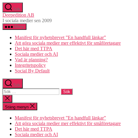
Hoppa
Sök
till
Deepedition AB
innehåll
I sociala medier sen 2009
Meny
Manifest för nyhetsbrevet ”En handfull länkar”
Att göra sociala medier mer effektivt för småföretagare
Det här med TTPA
Sociala medier och AI
Vad är planning?
Integritetspolicy
Social By Default
Sök
Sök
efter:
Stäng
sökningen
Stäng menyn
Manifest för nyhetsbrevet ”En handfull länkar”
Att göra sociala medier mer effektivt för småföretagare
Det här med TTPA
Sociala medier och AI