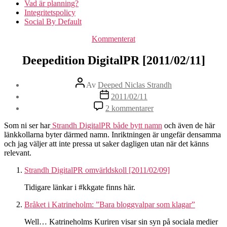
Vad är planning?
Integritetspolicy
Social By Default
Kategorier
Kommenterat
Deepedition DigitalPR [2011/02/11]
Inläggsförfattare
Av
Deeped Niclas Strandh
Inläggsdatum
2011/02/11
till
2 kommentarer
Deepedition
DigitalPR
Som ni ser har
Strandh DigitalPR både bytt namn
och även de här
[2011/02/11]
länkkollarna byter därmed namn. Inriktningen är ungefär densamma
och jag väljer att inte pressa ut saker dagligen utan när det känns
relevant.
Strandh DigitalPR omvärldskoll [2011/02/09]
Tidigare länkar i #kkgate finns här.
Bråket i Katrineholm: ”Bara bloggvalpar som klagar”
Well… Katrineholms Kuriren visar sin syn på sociala medier