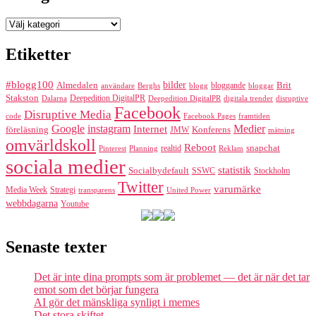
Kategorier
Etiketter
#blogg100
bilder
Almedalen
bloggande
Brit
Berghs
blogg
bloggar
användare
Stakston
Deepedition DigitalPR
Dalarna
Deepedition DigitalPR
digitala trender
disruptive
Facebook
Disruptive Media
code
Facebook Pages
framtiden
Google
instagram
Medier
Internet
föreläsning
Konferens
JMW
mätning
omvärldskoll
Reboot
realtid
snapchat
Pinterest
Reklam
Planning
sociala medier
statistik
Socialbydefault
SSWC
Stockholm
Twitter
varumärke
Media Week
Strategi
transparens
United Power
webbdagarna
Youtube
Senaste texter
Det är inte dina prompts som är problemet — det är när det tar
emot som det börjar fungera
AI gör det mänskliga synligt i memes
Det stora skiftet