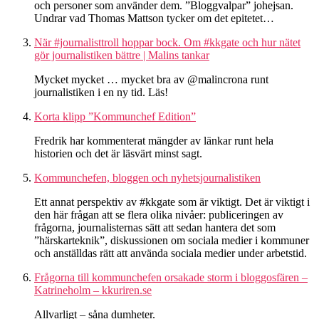
och personer som använder dem. ”Bloggvalpar” johejsan.
Undrar vad Thomas Mattson tycker om det epitetet…
När #journalisttroll hoppar bock. Om #kkgate och hur nätet
gör journalistiken bättre | Malins tankar
Mycket mycket … mycket bra av @malincrona runt
journalistiken i en ny tid. Läs!
Korta klipp ”Kommunchef Edition”
Fredrik har kommenterat mängder av länkar runt hela
historien och det är läsvärt minst sagt.
Kommunchefen, bloggen och nyhetsjournalistiken
Ett annat perspektiv av #kkgate som är viktigt. Det är viktigt i
den här frågan att se flera olika nivåer: publiceringen av
frågorna, journalisternas sätt att sedan hantera det som
”härskarteknik”, diskussionen om sociala medier i kommuner
och anställdas rätt att använda sociala medier under arbetstid.
Frågorna till kommunchefen orsakade storm i bloggosfären –
Katrineholm – kkuriren.se
Allvarligt – såna dumheter.