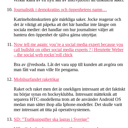
Journalistik i demokratins och öppenhetens namn…
Katrineholmskuriren gör märkliga saker. Jocke reagerar och
det är viktigt att påpeka att det här handlar inte längre om
sociala medier: det handlar om hur journalister väljer att
hantera den öppenhet de själva gärna utnyttjar.
Now tell me again: you’re a social media expert because you
call bullshit on other social media experts ? | Henriette Weber
– the social web rockn’roll chick
Bra av @redsoda. Låt det vara upp till kunden att avgöra om
man fått vad man ville för pengarna.
Mobilsurfandet raketökar
Raket och raket men det är onekligen intressant att det faktiskt
nu börjar synas en hockeyklubba. Intressant mätteknik att
separera HTC-modellerna trots att de använder Android OS
medan man sätter ihop alla Iphone-modeller. Det skulle varit
mer intressant att titta på operativsystemen.
SD: ”Trafikuppgifter ska lagras i Sverige”