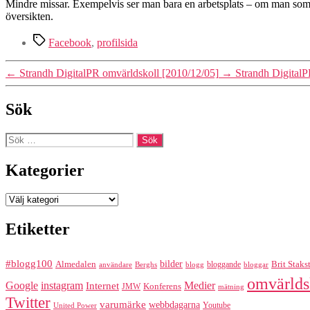
Mindre missar. Exempelvis ser man bara en arbetsplats – om man som jag
översikten.
Etiketter
Facebook
,
profilsida
←
Strandh DigitalPR omvärldskoll [2010/12/05]
→
Strandh DigitalP
Sök
Sök
efter:
Kategorier
Kategorier
Etiketter
#blogg100
bilder
Almedalen
bloggande
Brit Staks
Berghs
blogg
bloggar
användare
omvärlds
Google
instagram
Medier
Internet
Konferens
JMW
mätning
Twitter
varumärke
webbdagarna
Youtube
United Power