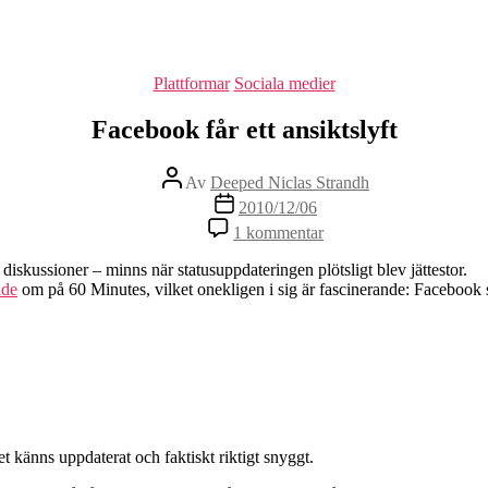
Kategorier
Plattformar
Sociala medier
Facebook får ett ansiktslyft
Inläggsförfattare
Av
Deeped Niclas Strandh
Inläggsdatum
2010/12/06
till
1 kommentar
Facebook
får
iskussioner – minns när statusuppdateringen plötsligt blev jättestor.
ett
ade
om på 60 Minutes, vilket onekligen i sig är fascinerande: Facebook s
ansiktslyft
 känns uppdaterat och faktiskt riktigt snyggt.