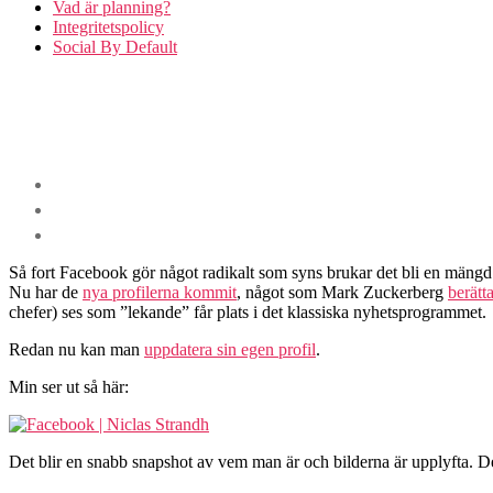
Vad är planning?
Integritetspolicy
Social By Default
Så fort Facebook gör något radikalt som syns brukar det bli en mängd d
Nu har de
nya profilerna kommit
, något som Mark Zuckerberg
berätt
chefer) ses som ”lekande” får plats i det klassiska nyhetsprogrammet.
Redan nu kan man
uppdatera sin egen profil
.
Min ser ut så här:
Det blir en snabb snapshot av vem man är och bilderna är upplyfta. Det