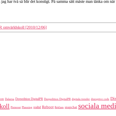
 har två så blir det konstigt. På samma sätt måste man tänka om när det 
R omvärldskoll [2010/12/06]
Di
ton
Deepedition DigitalPR
Dalarna
Deepedition DigitalPR
digitala trender
disruptive code
sociala medi
koll
Reboot
realtid
snapchat
Pinterest
Reklam
Planning