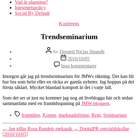
Vad är planning?
Integritetspolicy
Social By Default
Kategorier
Konferens
Trendseminarium
Inläggsförfattare
Av
Deeped Niclas Strandh
Inläggsdatum
2010/10/05
till
Inga kommentarer
Trendseminarium
Imorgon går jag på trendseminarium för JMWs räkning. Det kan bli
hur bra som helst eller en räcka av gamla nyheter. Jag hoppas på det
första såklart. Mycket blandad kompott är det i varje fall.
Som det ser ut just nu kommer jag nog att liveblogga här och sedan
sammanfatta med en framtidsspaning på
JMW-bloggen
.
Etiketter
framtiden
,
Komm
,
marknadsföring
,
Regi
,
Seminarium
←
Jag gillar Rosa Bandets mekanik
→
DigitalPR omvärldskollar
[2010/10/05]