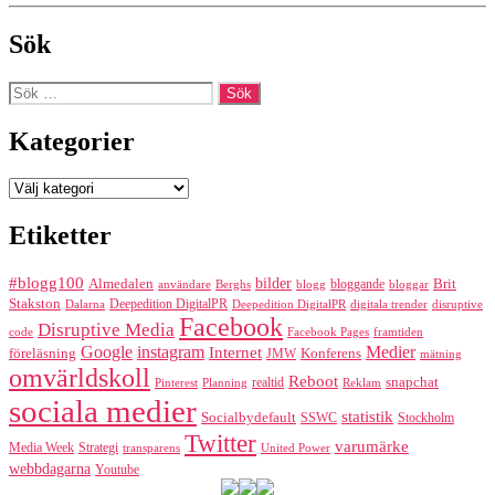
Sök
Sök
efter:
Kategorier
Kategorier
Etiketter
#blogg100
bilder
Almedalen
bloggande
Brit
Berghs
blogg
bloggar
användare
Stakston
Deepedition DigitalPR
Dalarna
Deepedition DigitalPR
digitala trender
disruptive
Facebook
Disruptive Media
code
Facebook Pages
framtiden
Google
instagram
Medier
Internet
föreläsning
Konferens
JMW
mätning
omvärldskoll
Reboot
realtid
snapchat
Pinterest
Reklam
Planning
sociala medier
statistik
Socialbydefault
SSWC
Stockholm
Twitter
varumärke
Media Week
Strategi
transparens
United Power
webbdagarna
Youtube