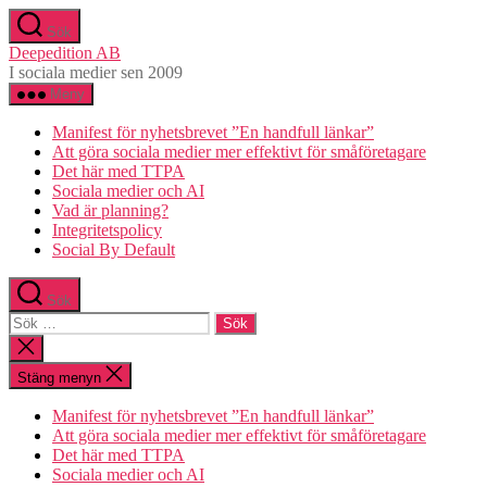
Hoppa
Sök
till
Deepedition AB
innehåll
I sociala medier sen 2009
Meny
Manifest för nyhetsbrevet ”En handfull länkar”
Att göra sociala medier mer effektivt för småföretagare
Det här med TTPA
Sociala medier och AI
Vad är planning?
Integritetspolicy
Social By Default
Sök
Sök
efter:
Stäng
sökningen
Stäng menyn
Manifest för nyhetsbrevet ”En handfull länkar”
Att göra sociala medier mer effektivt för småföretagare
Det här med TTPA
Sociala medier och AI