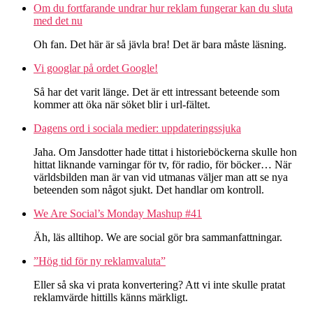
Om du fortfarande undrar hur reklam fungerar kan du sluta
med det nu
Oh fan. Det här är så jävla bra! Det är bara måste läsning.
Vi googlar på ordet Google!
Så har det varit länge. Det är ett intressant beteende som
kommer att öka när söket blir i url-fältet.
Dagens ord i sociala medier: uppdateringssjuka
Jaha. Om Jansdotter hade tittat i historieböckerna skulle hon
hittat liknande varningar för tv, för radio, för böcker… När
världsbilden man är van vid utmanas väljer man att se nya
beteenden som något sjukt. Det handlar om kontroll.
We Are Social’s Monday Mashup #41
Äh, läs alltihop. We are social gör bra sammanfattningar.
”Hög tid för ny reklamvaluta”
Eller så ska vi prata konvertering? Att vi inte skulle pratat
reklamvärde hittills känns märkligt.