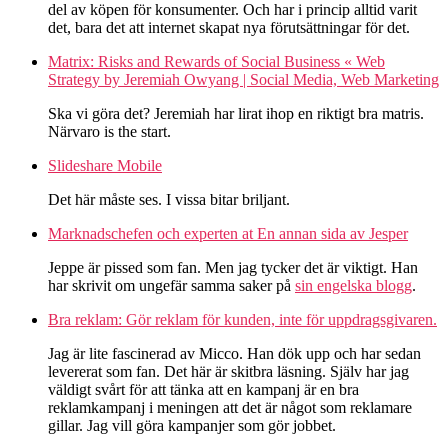
del av köpen för konsumenter. Och har i princip alltid varit
det, bara det att internet skapat nya förutsättningar för det.
Matrix: Risks and Rewards of Social Business « Web
Strategy by Jeremiah Owyang | Social Media, Web Marketing
Ska vi göra det? Jeremiah har lirat ihop en riktigt bra matris.
Närvaro is the start.
Slideshare Mobile
Det här måste ses. I vissa bitar briljant.
Marknadschefen och experten at En annan sida av Jesper
Jeppe är pissed som fan. Men jag tycker det är viktigt. Han
har skrivit om ungefär samma saker på
sin engelska blogg
.
Bra reklam: Gör reklam för kunden, inte för uppdragsgivaren.
Jag är lite fascinerad av Micco. Han dök upp och har sedan
levererat som fan. Det här är skitbra läsning. Själv har jag
väldigt svårt för att tänka att en kampanj är en bra
reklamkampanj i meningen att det är något som reklamare
gillar. Jag vill göra kampanjer som gör jobbet.