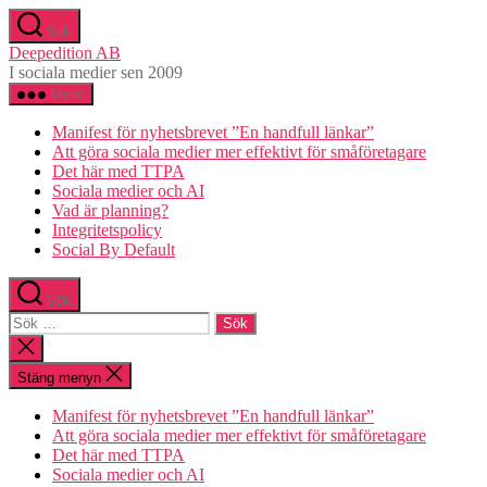
Hoppa
Sök
till
Deepedition AB
innehåll
I sociala medier sen 2009
Meny
Manifest för nyhetsbrevet ”En handfull länkar”
Att göra sociala medier mer effektivt för småföretagare
Det här med TTPA
Sociala medier och AI
Vad är planning?
Integritetspolicy
Social By Default
Sök
Sök
efter:
Stäng
sökningen
Stäng menyn
Manifest för nyhetsbrevet ”En handfull länkar”
Att göra sociala medier mer effektivt för småföretagare
Det här med TTPA
Sociala medier och AI