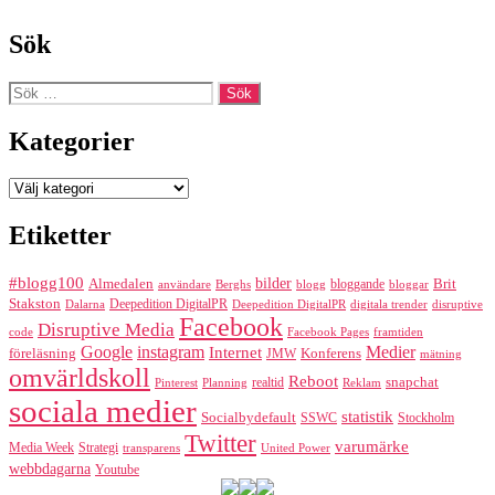
Sök
Sök
efter:
Kategorier
Kategorier
Etiketter
#blogg100
bilder
Almedalen
bloggande
Brit
Berghs
blogg
bloggar
användare
Stakston
Deepedition DigitalPR
Dalarna
Deepedition DigitalPR
digitala trender
disruptive
Facebook
Disruptive Media
code
Facebook Pages
framtiden
Google
instagram
Medier
Internet
föreläsning
Konferens
JMW
mätning
omvärldskoll
Reboot
realtid
snapchat
Pinterest
Reklam
Planning
sociala medier
statistik
Socialbydefault
SSWC
Stockholm
Twitter
varumärke
Media Week
Strategi
transparens
United Power
webbdagarna
Youtube