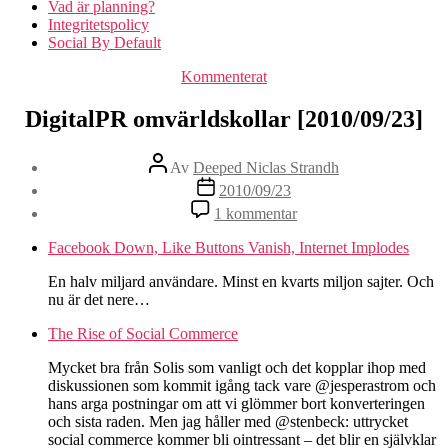
Vad är planning?
Integritetspolicy
Social By Default
Kategorier
Kommenterat
DigitalPR omvärldskollar [2010/09/23]
Inläggsförfattare
Av
Deeped Niclas Strandh
Inläggsdatum
2010/09/23
1 kommentar
Facebook Down, Like Buttons Vanish, Internet Implodes
En halv miljard användare. Minst en kvarts miljon sajter. Och
nu är det nere…
The Rise of Social Commerce
Mycket bra från Solis som vanligt och det kopplar ihop med
diskussionen som kommit igång tack vare @jesperastrom och
hans arga postningar om att vi glömmer bort konverteringen
och sista raden. Men jag håller med @stenbeck: uttrycket
social commerce kommer bli ointressant – det blir en självklar