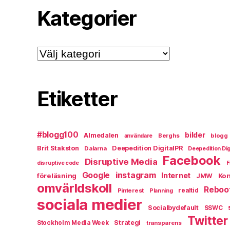
Kategorier
Kategorier
Etiketter
#blogg100
bilder
Almedalen
Berghs
blogg
användare
Brit Stakston
Deepedition DigitalPR
Dalarna
Deepedition Dig
Facebook
Disruptive Media
disruptive code
F
instagram
Google
Internet
föreläsning
Kon
JMW
omvärldskoll
Reboo
Pinterest
realtid
Planning
sociala medier
Socialbydefault
SSWC
Twitter
Strategi
Stockholm Media Week
transparens