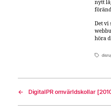
nytt l
föränd
Det vi
webbut
höra d
disr
Etiketter
←
DigitalPR omvärldskollar [201