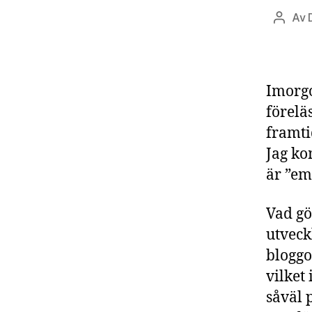
Av
Inlägg
Imorgo
förel
framti
Jag ko
är ”em
Vad gör
utveck
bloggo
vilket
såväl 