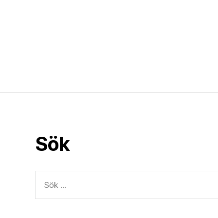
Sök
Sök
efter: