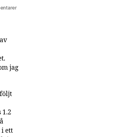
entarer
 av
t.
om jag
följt
 1.2
på
i ett