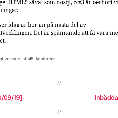
äge: HTML5 såväl som nosql, ccs3 är oerhört v
ringar.
 ser idag är början på nästa del av
vecklingen. Det är spännande att få vara m
et.
uptive code
,
html5
,
Konferens
0/09/19]
Inbädda