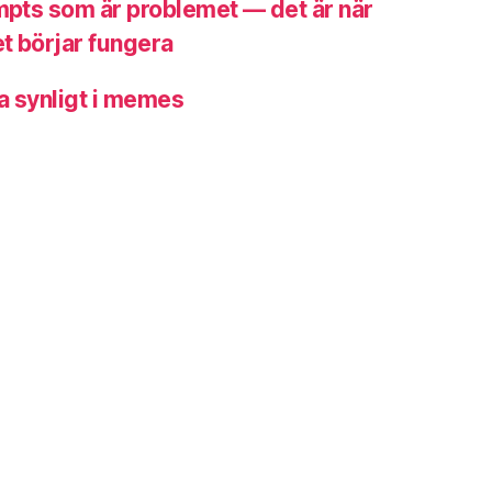
ompts som är problemet — det är när
t börjar fungera
a synligt i memes