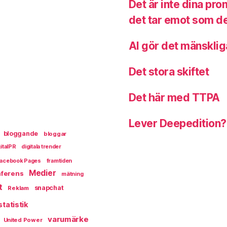
Det är inte dina pr
det tar emot som de
AI gör det mänsklig
Det stora skiftet
Det här med TTPA
Lever Deepedition?
bloggande
bloggar
italPR
digitala trender
acebook Pages
framtiden
Medier
ferens
mätning
t
snapchat
Reklam
statistik
varumärke
United Power