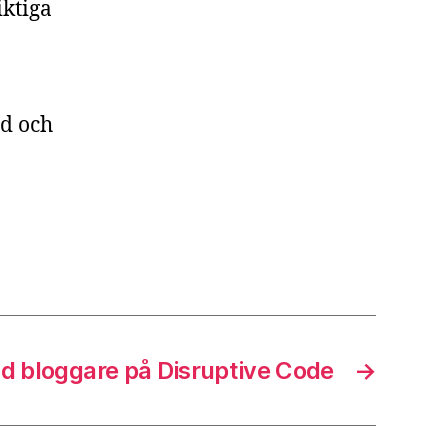
iktiga
ed och
d bloggare på Disruptive Code
→