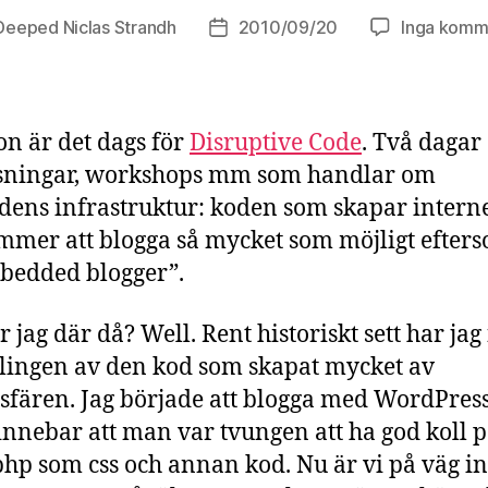
Deeped Niclas Strandh
2010/09/20
Inga komm
sförfattare
Inläggsdatum
n är det dags för
Disruptive Code
. Två dagar
äsningar, workshops mm som handlar om
dens infrastruktur: koden som skapar interne
mmer att blogga så mycket som möjligt efters
bedded blogger”.
 jag där då? Well. Rent historiskt sett har jag 
lingen av den kod som skapat mycket av
sfären. Jag började att blogga med WordPress
 innebar att man var tvungen att ha god koll 
php som css och annan kod. Nu är vi på väg in 