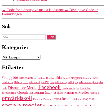
←
Code for a disruptive media landscape
→
Disruptive Code 1:
Förmiddagen
Sök
Sök
efter:
Kategorier
Kategorier
Etiketter
#blogg100
bilder
Almedalen
bloggande
Brit
Berghs
blogg
bloggar
användare
Stakston
Deepedition DigitalPR
Dalarna
Deepedition DigitalPR
digitala trender
disruptive
Facebook
Disruptive Media
code
Facebook Pages
framtiden
Google
instagram
Medier
Internet
föreläsning
Konferens
JMW
mätning
omvärldskoll
Reboot
realtid
snapchat
Pinterest
Reklam
Planning
sociala medier