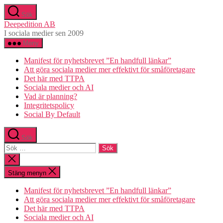
Hoppa
Sök
till
Deepedition AB
innehåll
I sociala medier sen 2009
Meny
Manifest för nyhetsbrevet ”En handfull länkar”
Att göra sociala medier mer effektivt för småföretagare
Det här med TTPA
Sociala medier och AI
Vad är planning?
Integritetspolicy
Social By Default
Sök
Sök
efter:
Stäng
sökningen
Stäng menyn
Manifest för nyhetsbrevet ”En handfull länkar”
Att göra sociala medier mer effektivt för småföretagare
Det här med TTPA
Sociala medier och AI