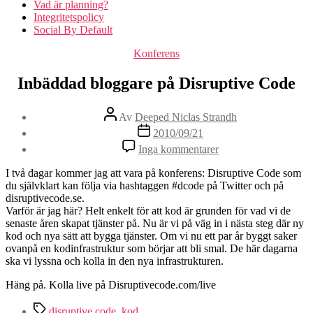
Vad är planning?
Integritetspolicy
Social By Default
Kategorier
Konferens
Inbäddad bloggare på Disruptive Code
Inläggsförfattare
Av
Deeped Niclas Strandh
Inläggsdatum
2010/09/21
Inga kommentarer
I två dagar kommer jag att vara på konferens: Disruptive Code som
du självklart kan följa via hashtaggen #dcode på Twitter och på
disruptivecode.se.
Varför är jag här? Helt enkelt för att kod är grunden för vad vi de
senaste åren skapat tjänster på. Nu är vi på väg in i nästa steg där ny
kod och nya sätt att bygga tjänster. Om vi nu ett par år byggt saker
ovanpå en kodinfrastruktur som börjar att bli smal. De här dagarna
ska vi lyssna och kolla in den nya infrastrukturen.
Häng på. Kolla live på Disruptivecode.com/live
Etiketter
disruptive code
,
kod