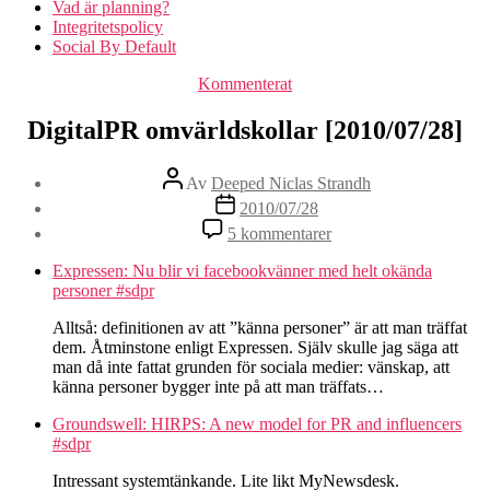
Vad är planning?
Integritetspolicy
Social By Default
Kategorier
Kommenterat
DigitalPR omvärldskollar [2010/07/28]
Inläggsförfattare
Av
Deeped Niclas Strandh
Inläggsdatum
2010/07/28
till
5 kommentarer
DigitalPR
omvärldskollar
Expressen: Nu blir vi facebookvänner med helt okända
[2010/07/28]
personer #sdpr
Alltså: definitionen av att ”känna personer” är att man träffat
dem. Åtminstone enligt Expressen. Själv skulle jag säga att
man då inte fattat grunden för sociala medier: vänskap, att
känna personer bygger inte på att man träffats…
Groundswell: HIRPS: A new model for PR and influencers
#sdpr
Intressant systemtänkande. Lite likt MyNewsdesk.