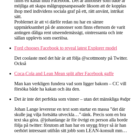
finns en kanal inuti Facebook. Det är annonser som både är
möjliga att skapa målgruppsanpassade liksom att de kopplas
ihop med individens sociala graf på ett, rätt använt, intrikat
sätt.
Problemet är att vi därför redan nu har en sämre
uppmärksamhet på de annonser som finns eftersom de varit
antingen dåliga rent utseendemässigt, ointressanta och inte
sällan upplevts som oseriösa.
Ford chooses Facebook to reveal latest Explorer model
Det coolaste med det här är att följa @scottmonty på Twitter.
Också
Coca-Cola and Lean Mean split after Facebook gaffe
Man kan verkligen fundera vad som ligger bakom – CC vill
försöka både ha kakan och äta den.
Det är inte det perfekta som vinner – utan det mänskliga #sdpr
Johan Lange levererar en text som startar en massa ”det där
skulle jag vilja fortsätta utveckla…”-tänk. Precis som en bra
text ska göra. @johanlange är för övrigt en person alla borde
följa på twitter: förutom att han har en snygg frisyr så är han
oerhört intressant utifrån sitt jobb som LEAN-konsult mm…