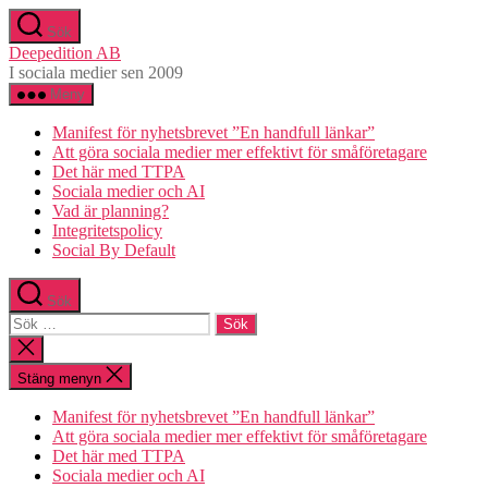
Hoppa
Sök
till
Deepedition AB
innehåll
I sociala medier sen 2009
Meny
Manifest för nyhetsbrevet ”En handfull länkar”
Att göra sociala medier mer effektivt för småföretagare
Det här med TTPA
Sociala medier och AI
Vad är planning?
Integritetspolicy
Social By Default
Sök
Sök
efter:
Stäng
sökningen
Stäng menyn
Manifest för nyhetsbrevet ”En handfull länkar”
Att göra sociala medier mer effektivt för småföretagare
Det här med TTPA
Sociala medier och AI