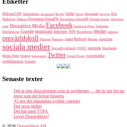
Etiketter
#blogg100
bilder
Almedalen
bloggande
Brit
Berghs
blogg
bloggar
användare
Stakston
Deepedition DigitalPR
Dalarna
Deepedition DigitalPR
digitala trender
disruptive
Facebook
Disruptive Media
code
Facebook Pages
framtiden
Google
instagram
Medier
Internet
föreläsning
Konferens
JMW
mätning
omvärldskoll
Reboot
realtid
snapchat
Pinterest
Reklam
Planning
sociala medier
statistik
Socialbydefault
SSWC
Stockholm
Twitter
varumärke
Media Week
Strategi
transparens
United Power
webbdagarna
Youtube
Senaste texter
Det är inte dina prompts som är problemet — det är när det tar
emot som det börjar fungera
AI gör det mänskliga synligt i memes
Det stora skiftet
Det här med TTPA
Lever Deepedition?
© 2026
Deepedition AB