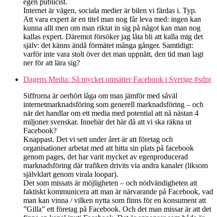
egen publicist.
Internet är vägen, sociala medier är bilen vi färdas i. Typ.
Att vara expert är en titel man nog får leva med: ingen kan
kunna allt men om man riktat in sig på något kan man nog
kallas expert. Däremot försöker jag låta bli att kalla mig det
själv: det känns ändå förmätet många gånger. Samtidigt:
varför inte vara stolt över det man uppnått, den tid man lagt
ner för att lära sig?
Dagens Media: Så mycket omsätter Facebook i Sverige #sdpr
Siffrorna är oerhört låga om man jämför med såväl
internetmarknadsföring som generell marknadsföring – och
när det handlar om ett media med potential att nå nästan 4
miljoner svenskar. Innebär det här då att vi ska räkna ut
Facebook?
Knappast. Det vi sett under året är att företag och
organisationer arbetat med att hitta sin plats på facebook
genom pages, det har varit mycket av egenproducerad
marknadsföring där trafiken drivits via andra kanaler (liksom
självklart genom virala loopar).
Det som missats är möjligheten – och nödvändigheten att
faktiskt kommunicera att man är närvarande på Facebook, vad
man kan vinna / vilken nytta som finns för en konsument att
”Gilla” ett företag på Facebook. Och det man missar är att det