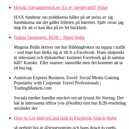
Henrik-Alexandersson.se: En ny medievärld? #sdpr
HAX funderar om politikerna håller på att snöra av sig
handskarna när det gäller friheten på Internet. Själv oroar jag
mig för att vi kan åka på en fet backlash.
Nakna Sanningen: BDB – Slutet #sdpr
Magnus Bråth skriver om hur Bilddagboken nu tappar i trafik
– vad man kan tänka sig är till fr a Facebook. Hans slutpunkt
är intressant och diskuterbar: kommer Facebook gå åt samma
håll? Kanske. Eller snarare: sannolikt men det kommer att ta
ett bra tag.
American Express Business Travel: Social Media Gaining
Popularity with Corporate Travel Professionals |
TradingMarkets.com
Sociala medier handlar mycket om att lyssna för företag. Det
här är intressanta siffror (via @kullin) runt hur B2B-resebolag
använder det
How to Get Indexed and rank in Facebook Search #sdpr
så oerhört bra är @jesperastrom och hans down to earth-