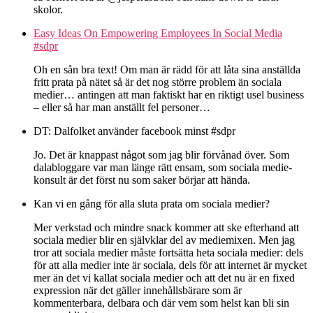
skolor.
Easy Ideas On Empowering Employees In Social Media
#sdpr
Oh en sån bra text! Om man är rädd för att låta sina anställda
fritt prata på nätet så är det nog större problem än sociala
medier… antingen att man faktiskt har en riktigt usel business
– eller så har man anställt fel personer…
DT: Dalfolket använder facebook minst #sdpr
Jo. Det är knappast något som jag blir förvånad över. Som
dalabloggare var man länge rätt ensam, som sociala medie-
konsult är det först nu som saker börjar att hända.
Kan vi en gång för alla sluta prata om sociala medier?
Mer verkstad och mindre snack kommer att ske efterhand att
sociala medier blir en självklar del av mediemixen. Men jag
tror att sociala medier måste fortsätta heta sociala medier: dels
för att alla medier inte är sociala, dels för att internet är mycket
mer än det vi kallat sociala medier och att det nu är en fixed
expression när det gäller innehållsbärare som är
kommenterbara, delbara och där vem som helst kan bli sin