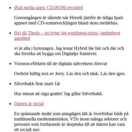
iPad media apps: CD-ROM revisited
Genomgången är slående när Henrik jämför de tidiga Ipad-
appsen med CD-romutvecklingen bland stora mediehus.
Hej då Thesis – nu byter jag wordpress-tema | jardenberg
unedited
vi är alla i bytestagen. Jag testar Hybrid lite här och där och
ska försöka att bygga om Digitalpr framöver.
Voronoi-effekten till de digitala nätverkens försvar
Oerhört häftig text av Jerry. Läs den och tänk. Läs den igen.
Silverbakk firar snart 1år
Har missat att säga grattis! Jag gillar Silverbakk.
Datorn är social
En spännande insikt som antagligen lätt är överförbar både på
traditionella mediemänniskor, VDs inom många sektorer och
personer som fortfarande är skeptiska till att datorn kan vara
ett socialt nav.