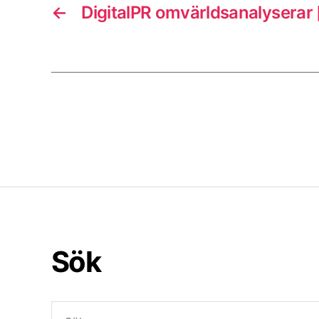
←
DigitalPR omvärldsanalyserar
Sök
Sök