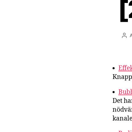
[
Inl
Effe
Knappa
Bubb
Det ha
nödvän
kanale