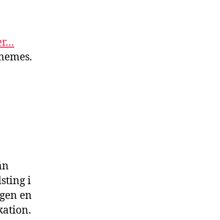
er…
-memes.
ån
sting i
igen en
ation.