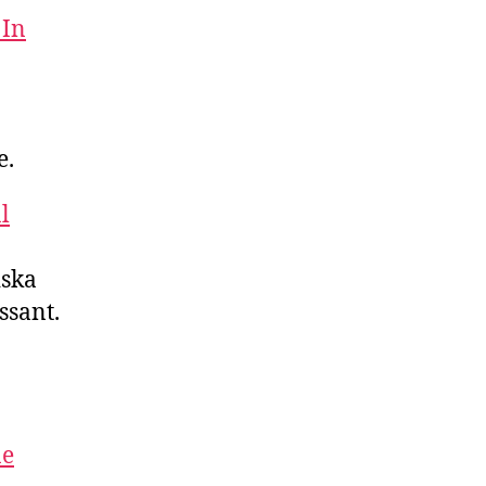
 In
e.
l
iska
ssant.
ne