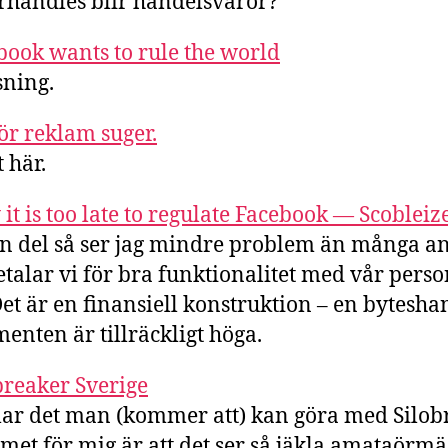
rhandles blir handelsvaror?
book wants to rule the world
sning.
ör reklam suger.
 här.
it is too late to regulate Facebook — Scobleiz
n del så ser jag mindre problem än många a
etalar vi för bra funktionalitet med vår perso
Det är en finansiell konstruktion – en bytesha
menten är tillräckligt höga.
breaker Sverige
llar det man (kommer att) kan göra med Silob
met för mig är att det ser så jäkla amataörmä