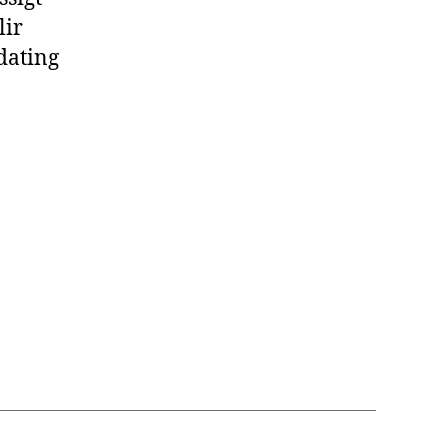
lir
 dating