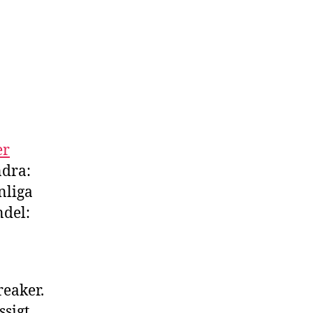
er
ndra:
nliga
ndel:
reaker.
ssigt