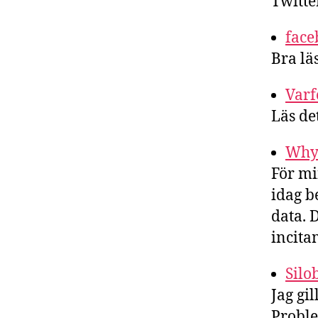
Twitte
face
Bra lä
Varf
Läs det
Why 
För mi
idag b
data. 
incita
Silo
Jag gi
Proble