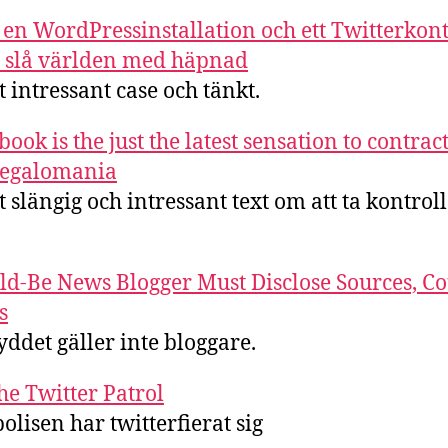
en WordPressinstallation och ett Twitterkon
slå världen med häpnad
 intressant case och tänkt.
book is the just the latest sensation to contract
megalomania
 slängig och intressant text om att ta kontrol
d-Be News Blogger Must Disclose Sources, Co
s
yddet gäller inte bloggare.
he Twitter Patrol
olisen har twitterfierat sig