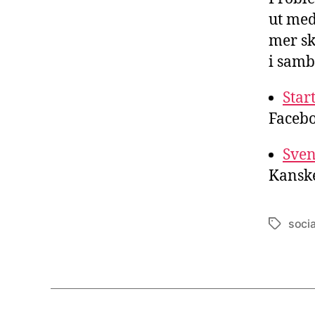
ut med
mer sk
i samb
Star
Facebo
Sven
Kanske
socia
Etiketter