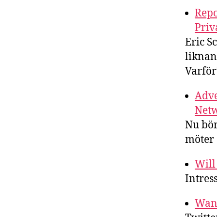
Repo
Priv
Eric S
liknan
Varför
Adve
Net
Nu bör
möter 
Will
Intres
Want