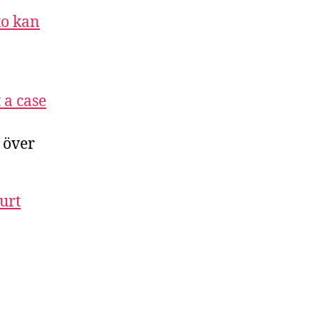
to kan
 a case
l över
urt