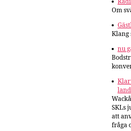
Radi
Om svå
Gäst
Klang 
nu g
Bodstr
konver
Klar
land
Wackå 
SKLs j
att an
fråga 