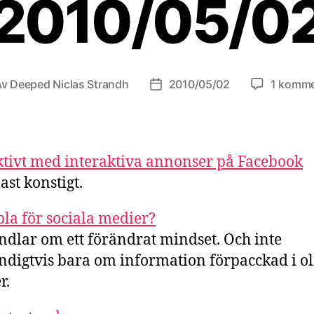
2010/05/0
Av
Deeped Niclas Strandh
2010/05/02
1 komme
äggsförfattare
Inläggsdatum
ktivt med interaktiva annonser på Facebook
st konstigt.
la för sociala medier?
ndlar om ett förändrat mindset. Och inte
digtvis bara om information förpacckad i ol
r.