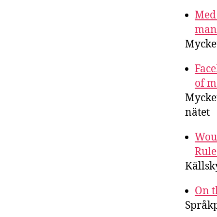
Med 
man 
Mycket
Face
of 
Mycket
nätet
Woul
Rule
Källsk
On t
Språkp