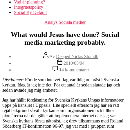
Vad är planning?
Integritetspolicy
Social By Default
Kategorier
Analys
Sociala medier
What would Jesus have done? Social
media marketing probably.
Inläggsförfattare
Av
Deeped Niclas Strandh
Inläggsdatum
2010/05/04
till
14 kommentarer
What
would
Disclaimer
: För de som inte vet. Jag var tidigare präst i Svenska
Jesus
kyrkan. Idag är jag inte det. För ett antal år sedan slutade jag och
have
sedan avsade jag mig ämbetet.
done?
Social
Jag har hållit föreläsning för Svenska Kyrkans Ungas informatörer
media
uppe på kansliet i Uppsala. Lite speciellt eftersom jag har en rätt
marketing
rejäl bakgrund såväl i kyrkan som i organisationen och tillhör
probably.
pionjärerna när det gäller att implementera internet där: jag var
Svenska kyrkans första nätpräst, jag drev tillsammans med Roland
Söderberg IT-konfirmation 96-97, jag var med i gruppen runt