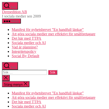
Hoppa
Sök
till
Deepedition AB
innehåll
I sociala medier sen 2009
Meny
Manifest för nyhetsbrevet ”En handfull länkar”
Att göra sociala medier mer effektivt för småföretagare
Det här med TTPA
Sociala medier och AI
Vad är planning?
Integritetspolicy
Social By Default
Sök
Sök
efter:
Stäng
sökningen
Stäng menyn
Manifest för nyhetsbrevet ”En handfull länkar”
Att göra sociala medier mer effektivt för småföretagare
Det här med TTPA
Sociala medier och AI