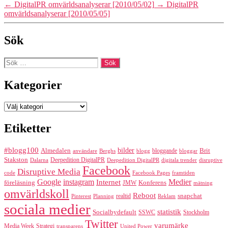
←
DigitalPR omvärldsanalyserar [2010/05/02]
→
DigitalPR
omvärldsanalyserar [2010/05/05]
Sök
Sök
efter:
Kategorier
Kategorier
Etiketter
#blogg100
bilder
Almedalen
bloggande
Brit
Berghs
blogg
bloggar
användare
Stakston
Deepedition DigitalPR
Dalarna
Deepedition DigitalPR
digitala trender
disruptive
Facebook
Disruptive Media
code
Facebook Pages
framtiden
Google
instagram
Medier
Internet
föreläsning
Konferens
JMW
mätning
omvärldskoll
Reboot
realtid
snapchat
Pinterest
Reklam
Planning
sociala medier
statistik
Socialbydefault
SSWC
Stockholm
Twitter
varumärke
Media Week
Strategi
transparens
United Power