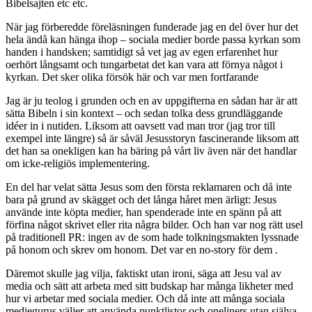
Bibelsajten etc etc.
När jag förberedde föreläsningen funderade jag en del över hur det
hela ändå kan hänga ihop – sociala medier borde passa kyrkan som
handen i handsken; samtidigt så vet jag av egen erfarenhet hur
oerhört långsamt och tungarbetat det kan vara att förnya något i
kyrkan. Det sker olika försök här och var men fortfarande
Jag är ju teolog i grunden och en av uppgifterna en sådan har är att
sätta Bibeln i sin kontext – och sedan tolka dess grundläggande
idéer in i nutiden. Liksom att oavsett vad man tror (jag tror till
exempel inte längre) så är såväl Jesusstoryn fascinerande liksom att
det han sa onekligen kan ha bäring på vårt liv även när det handlar
om icke-religiös implementering.
En del har velat sätta Jesus som den första reklamaren och då inte
bara på grund av skägget och det långa håret men ärligt: Jesus
använde inte köpta medier, han spenderade inte en spänn på att
förfina något skrivet eller rita några bilder. Och han var nog rätt usel
på traditionell PR: ingen av de som hade tolkningsmakten lyssnade
på honom och skrev om honom. Det var en no-story för dem .
Däremot skulle jag vilja, faktiskt utan ironi, säga att Jesu val av
media och sätt att arbeta med sitt budskap har många likheter med
hur vi arbetar med sociala medier. Och då inte att många sociala
mediegurus väljer att använda punktlistor och oneliners utan själva