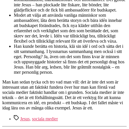
inte Jesus – han plockade lite fiskare, lite bönder, lite
glädjeflickor och de fick bli ambassadörer för budskapet.
Modet att välja att använda vanliga människor som
ambassadörer, låta dem berätta storyn och bära idén innebar
att budskapet förändrades, fick nya kläder utifrån den
erfarenhet och verklighet som den som berättade det, som
skrev ner det, levde i. Idén var tillräckligt bra, tillräckligt
flexibel och tillräckligt relevant för att överleva och växa.
Han kunde berätta en historia, klä sin idé i ord och sätta det i
sitt sammanhang. I lyssnarnas sammanhang men också i sitt
eget. Personlig? Ja, även om det som finns kvar är minnen
och uppsnyggade historier så finns det ett personligt drag hos
Jesus. Han blir arg, ledsen, blir lite gråtmilt nostalgisk – en
mer personlig person.
Man kan sedan tycka och tro vad man vill: det är inte det som är
intressant utan att faktiskt fundera över hur man kan förstå vad
sociala medier faktiskt handlar om i grunden. Sociala medier är inte
teknik – det är ett förhållningssätt. Det är ett verktyg för att kunna
kommunicera en idé, en produkt – ett budskap. I det fallet måste vi
idag lära oss av många olika exempel. Jesus är ett.
Etiketter
Jesus
,
sociala medier