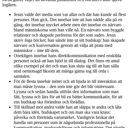
logiken.
Jesus valde det media som var allas och där han kunde nå flest
personer. Han gick. Det innebar inte att han nådde alla på en
gång, det innebar mycket arbete men det innebar en närvaro
bland människorna som han ville nå. En närvaro som byggde
relationer och skapade preferens för det som sades. Jesus
skrev inga böcker, han sände inte ut sitt budskap: han skapade
närvaro och konversation genom att välja att prata med
människor – inte till dem.
Onekligen innebar hans direktkommunikation med enskilda
personer också att han bjöd in till dialog. Det finns ett antal
olika exempel på det och man kan sluta sig till att han sälla
stod oemotsagd liksom att många gärna tog till orda i
samtalen.
För de flesta innebär mötet och att bjuda in till interaktion att
man måste lyssna – den som inte gör det blir ointressant.
Lyssna och sedan handla utifrån den information som man
fått, lyssna och lära för att bli en bättre kommunikatör, för att
ens budskap ska förändras och förädlas.
Till skillnad mot andra valde han att släppa in andra och låta
dem bära idén, budskapet och om man ska vara krass:
påverka och företräda varumärket. Vanligtvis brukar det
handla om personer som är någorlunda professionella på
kommunikation, marknadsförare och informatörer. Det gjorde