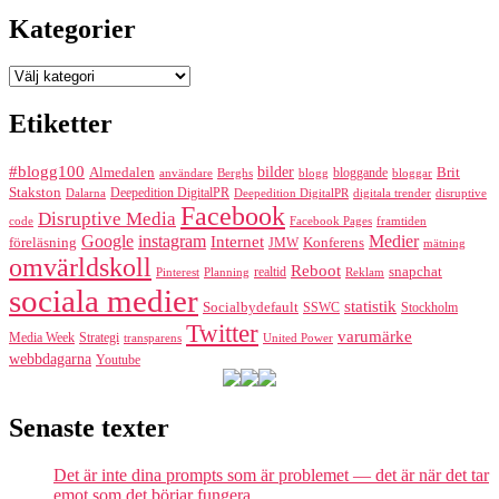
Kategorier
Kategorier
Etiketter
#blogg100
bilder
Almedalen
bloggande
Brit
Berghs
blogg
bloggar
användare
Stakston
Deepedition DigitalPR
Dalarna
Deepedition DigitalPR
digitala trender
disruptive
Facebook
Disruptive Media
code
Facebook Pages
framtiden
Google
instagram
Medier
Internet
föreläsning
Konferens
JMW
mätning
omvärldskoll
Reboot
realtid
snapchat
Pinterest
Reklam
Planning
sociala medier
statistik
Socialbydefault
SSWC
Stockholm
Twitter
varumärke
Media Week
Strategi
transparens
United Power
webbdagarna
Youtube
Senaste texter
Det är inte dina prompts som är problemet — det är när det tar
emot som det börjar fungera