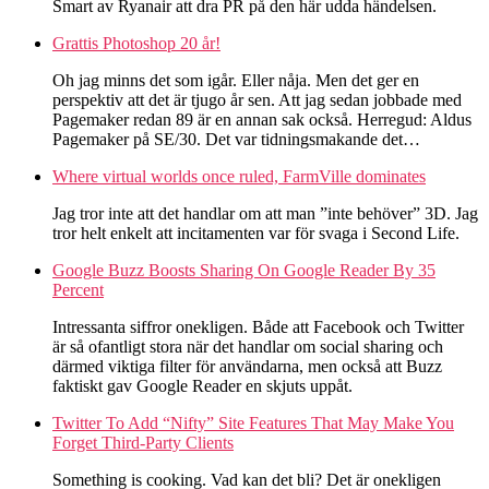
Smart av Ryanair att dra PR på den här udda händelsen.
Grattis Photoshop 20 år!
Oh jag minns det som igår. Eller nåja. Men det ger en
perspektiv att det är tjugo år sen. Att jag sedan jobbade med
Pagemaker redan 89 är en annan sak också. Herregud: Aldus
Pagemaker på SE/30. Det var tidningsmakande det…
Where virtual worlds once ruled, FarmVille dominates
Jag tror inte att det handlar om att man ”inte behöver” 3D. Jag
tror helt enkelt att incitamenten var för svaga i Second Life.
Google Buzz Boosts Sharing On Google Reader By 35
Percent
Intressanta siffror onekligen. Både att Facebook och Twitter
är så ofantligt stora när det handlar om social sharing och
därmed viktiga filter för användarna, men också att Buzz
faktiskt gav Google Reader en skjuts uppåt.
Twitter To Add “Nifty” Site Features That May Make You
Forget Third-Party Clients
Something is cooking. Vad kan det bli? Det är onekligen