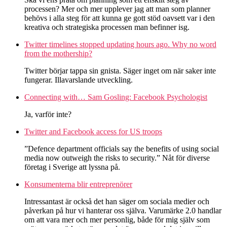
processen? Mer och mer upplever jag att man som planner
behövs i alla steg för att kunna ge gott stöd oavsett var i den
kreativa och strategiska processen man befinner isg.
Twitter timelines stopped updating hours ago. Why no word
from the mothership?
Twitter börjar tappa sin gnista. Säger inget om när saker inte
fungerar. Illavarslande utveckling.
Connecting with… Sam Gosling: Facebook Psychologist
Ja, varför inte?
Twitter and Facebook access for US troops
”Defence department officials say the benefits of using social
media now outweigh the risks to security.” Nåt för diverse
företag i Sverige att lyssna på.
Konsumenterna blir entreprenörer
Intressantast är också det han säger om sociala medier och
påverkan på hur vi hanterar oss själva. Varumärke 2.0 handlar
om att vara mer och mer personlig, både för mig själv som