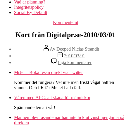
Vad är planning?
Integritetspolicy
Social By Default
Kategorier
Kommenterat
Kort från Digitalpr.se-2010/03/01
Inläggsförfattare
Av
Deeped Niclas Strandh
Inläggsdatum
2010/03/01
till
Inga kommentarer
Kort
från
MrJet – Boka resan direkt via Twitter
Digitalpr.se-
2010/03/01
Kommer det fungera? Vet inte men friskt vågat hälften
vunnet. Och PR får Mr Jet i alla fall.
Våren med APG: att skapa för människor
Spännande tema i vår!
Mannen blev rasande när han inte fick ut vinst- pengarna på
direkten