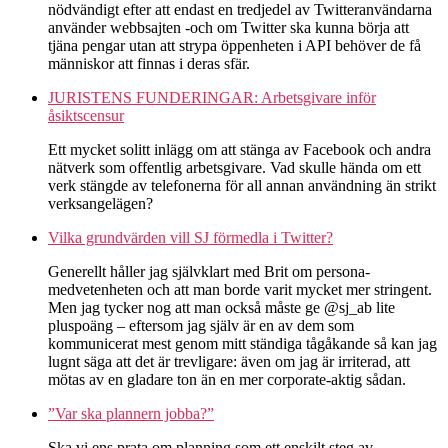
nödvändigt efter att endast en tredjedel av Twitteranvändarna
använder webbsajten -och om Twitter ska kunna börja att
tjäna pengar utan att strypa öppenheten i API behöver de få
människor att finnas i deras sfär.
JURISTENS FUNDERINGAR: Arbetsgivare inför
åsiktscensur
Ett mycket solitt inlägg om att stänga av Facebook och andra
nätverk som offentlig arbetsgivare. Vad skulle hända om ett
verk stängde av telefonerna för all annan användning än strikt
verksangelägen?
Vilka grundvärden vill SJ förmedla i Twitter?
Generellt håller jag självklart med Brit om persona-
medvetenheten och att man borde varit mycket mer stringent.
Men jag tycker nog att man också måste ge @sj_ab lite
pluspoäng – eftersom jag själv är en av dem som
kommunicerat mest genom mitt ständiga tågåkande så kan jag
lugnt säga att det är trevligare: även om jag är irriterad, att
mötas av en gladare ton än en mer corporate-aktig sådan.
”Var ska plannern jobba?”
Ska vi ens prata om planning som ett enskilt steg av