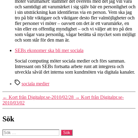
möter varumärket: stämmer det överens med det jag vill vara
och samtidigt att varumärket i sig själv bär en personlighet och
i sin utsträckning kan identifieras via en person. Vem ska jag
tro på blir viktigare och viktigare desto fler valmöjligheter och
fler personer vi möter – oavsett om det är ett varumärke, en
vän eller en offentlig myndighet – och vi väljer att tro på den
som vågar vara personlig, vågar berätta så mycket som möjligt
och som står för den man är.
SEBs ekonomer ska bli mer sociala
Social computing möter sociala medier och förs samman.
Intressant om SEBs fortsatta arbete runt att integrera och
utveckla såväl det interna som kundmöten via digitala kanaler.
Etiketter
sociala medier
←
Kort från Digitalpr.se-2010/02/28
→
Kort från Digitalpr.se-
2010/03/02
Sök
Sök
efter: