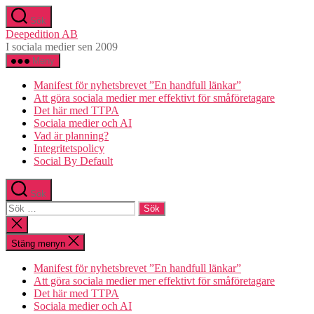
Hoppa
Sök
till
Deepedition AB
innehåll
I sociala medier sen 2009
Meny
Manifest för nyhetsbrevet ”En handfull länkar”
Att göra sociala medier mer effektivt för småföretagare
Det här med TTPA
Sociala medier och AI
Vad är planning?
Integritetspolicy
Social By Default
Sök
Sök
efter:
Stäng
sökningen
Stäng menyn
Manifest för nyhetsbrevet ”En handfull länkar”
Att göra sociala medier mer effektivt för småföretagare
Det här med TTPA
Sociala medier och AI