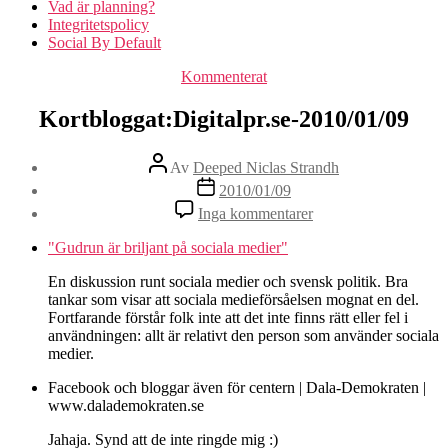
Vad är planning?
Integritetspolicy
Social By Default
Kategorier
Kommenterat
Kortbloggat:Digitalpr.se-2010/01/09
Inläggsförfattare
Av
Deeped Niclas Strandh
Inläggsdatum
2010/01/09
till
Inga kommentarer
Kortbloggat:Digitalpr
2010/01/09
"Gudrun är briljant på sociala medier"
En diskussion runt sociala medier och svensk politik. Bra
tankar som visar att sociala medieförsåelsen mognat en del.
Fortfarande förstår folk inte att det inte finns rätt eller fel i
användningen: allt är relativt den person som använder sociala
medier.
Facebook och bloggar även för centern | Dala-Demokraten |
www.dalademokraten.se
Jahaja. Synd att de inte ringde mig :)