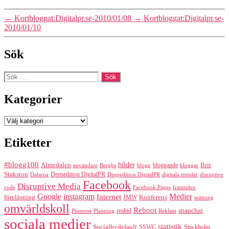
←
Kortbloggat:Digitalpr.se-2010/01/08
→
Kortbloggat:Digitalpr.se-
2010/01/10
Sök
Sök
efter:
Kategorier
Kategorier
Etiketter
#blogg100
bilder
Almedalen
bloggande
Brit
Berghs
blogg
bloggar
användare
Stakston
Deepedition DigitalPR
Dalarna
Deepedition DigitalPR
digitala trender
disruptive
Facebook
Disruptive Media
code
Facebook Pages
framtiden
Google
instagram
Medier
Internet
föreläsning
Konferens
JMW
mätning
omvärldskoll
Reboot
realtid
snapchat
Pinterest
Reklam
Planning
sociala medier
statistik
Socialbydefault
SSWC
Stockholm