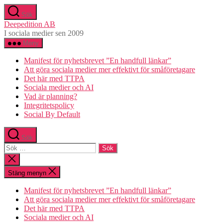
Hoppa
Sök
till
Deepedition AB
innehåll
I sociala medier sen 2009
Meny
Manifest för nyhetsbrevet ”En handfull länkar”
Att göra sociala medier mer effektivt för småföretagare
Det här med TTPA
Sociala medier och AI
Vad är planning?
Integritetspolicy
Social By Default
Sök
Sök
efter:
Stäng
sökningen
Stäng menyn
Manifest för nyhetsbrevet ”En handfull länkar”
Att göra sociala medier mer effektivt för småföretagare
Det här med TTPA
Sociala medier och AI