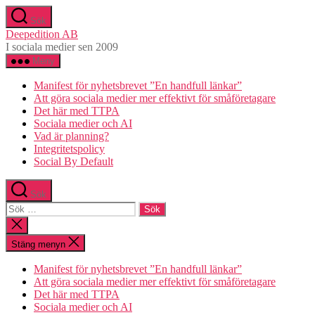
Hoppa
Sök
till
Deepedition AB
innehåll
I sociala medier sen 2009
Meny
Manifest för nyhetsbrevet ”En handfull länkar”
Att göra sociala medier mer effektivt för småföretagare
Det här med TTPA
Sociala medier och AI
Vad är planning?
Integritetspolicy
Social By Default
Sök
Sök
efter:
Stäng
sökningen
Stäng menyn
Manifest för nyhetsbrevet ”En handfull länkar”
Att göra sociala medier mer effektivt för småföretagare
Det här med TTPA
Sociala medier och AI