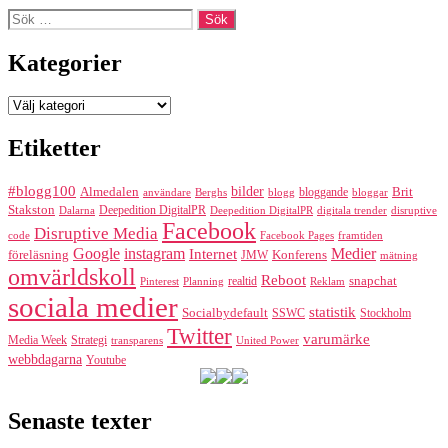
Sök
efter:
Kategorier
Kategorier
Etiketter
#blogg100
bilder
Almedalen
bloggande
Brit
Berghs
blogg
bloggar
användare
Stakston
Deepedition DigitalPR
Dalarna
Deepedition DigitalPR
digitala trender
disruptive
Facebook
Disruptive Media
code
Facebook Pages
framtiden
Google
instagram
Medier
Internet
föreläsning
Konferens
JMW
mätning
omvärldskoll
Reboot
realtid
snapchat
Pinterest
Reklam
Planning
sociala medier
statistik
Socialbydefault
SSWC
Stockholm
Twitter
varumärke
Media Week
Strategi
transparens
United Power
webbdagarna
Youtube
Senaste texter