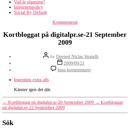
Vad är planning?
Integritetspolicy
Social By Default
Kategorier
Kommenterat
Kortbloggat på digitalpr.se-21 September
2009
Inläggsförfattare
Av
Deeped Niclas Strandh
Inläggsdatum
2009/09/21
till
Inga kommentarer
Kortbloggat
på
Ingenting extra alls
digitalpr.se-
21
Känner igen det där.
September
2009
←
Kortbloggat på digitalpr.se-20 September 2009
→
Kortbloggat
på digitalpr.se-22 September 2009
Sök