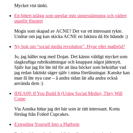
Mycket vist tänkt.
Ett bittert inlägg som speglar min sinnesstämning och vädret
utanför fönstret
Mogis som skapad av ACNE? Det var ett intressant rykte.
Undrar om jag kan skicka ACNE en faktura då för lidande ;)
Ny bok om “social media revolution”. Hype eller matbröd?
Jo, jag håller nog med Dojan. Det känns väldigt mycket som
slagkraftiga rubriksättningar och knappast något jättenytt.
Själv har jag för lite tid för att läsa böcker som bekräftar vad
jag redan faktiskt säger själv i mina föreläsningar. Kanske kan
man få lite nya case – å andra sidan lär alla andra också
använda dem :)
IDEA09: If You Build It (Using Social Media), They Will
Come
Via Annika hittar jag det här som är rätt intressant. Korta
förslag från Foiled Cupcakes.
Extending Yourself Into a Platform