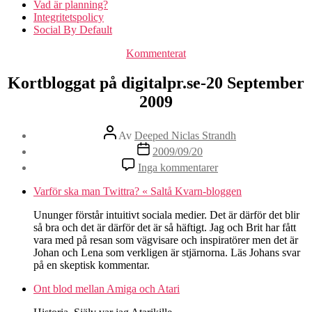
Vad är planning?
Integritetspolicy
Social By Default
Kategorier
Kommenterat
Kortbloggat på digitalpr.se-20 September
2009
Inläggsförfattare
Av
Deeped Niclas Strandh
Inläggsdatum
2009/09/20
till
Inga kommentarer
Kortbloggat
på
Varför ska man Twittra? « Saltå Kvarn-bloggen
digitalpr.se-
20
Ununger förstår intuitivt sociala medier. Det är därför det blir
September
så bra och det är därför det är så häftigt. Jag och Brit har fått
2009
vara med på resan som vägvisare och inspiratörer men det är
Johan och Lena som verkligen är stjärnorna. Läs Johans svar
på en skeptisk kommentar.
Ont blod mellan Amiga och Atari