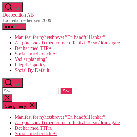
Hoppa
Sök
till
Deepedition AB
innehåll
I sociala medier sen 2009
Meny
Manifest för nyhetsbrevet ”En handfull länkar”
Att göra sociala medier mer effektivt för småföretagare
Det här med TTPA
Sociala medier och AI
Vad är planning?
Integritetspolicy
Social By Default
Sök
Sök
efter:
Stäng
sökningen
Stäng menyn
Manifest för nyhetsbrevet ”En handfull länkar”
Att göra sociala medier mer effektivt för småföretagare
Det här med TTPA
Sociala medier och AI