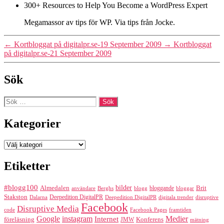
300+ Resources to Help You Become a WordPress Expert
Megamassor av tips för WP. Via tips från Jocke.
←
Kortbloggat på digitalpr.se-19 September 2009
→
Kortbloggat
på digitalpr.se-21 September 2009
Sök
Sök
efter:
Kategorier
Kategorier
Etiketter
#blogg100
bilder
Almedalen
bloggande
Brit
Berghs
blogg
bloggar
användare
Stakston
Deepedition DigitalPR
Dalarna
Deepedition DigitalPR
digitala trender
disruptive
Facebook
Disruptive Media
code
Facebook Pages
framtiden
Google
instagram
Medier
Internet
föreläsning
Konferens
JMW
mätning