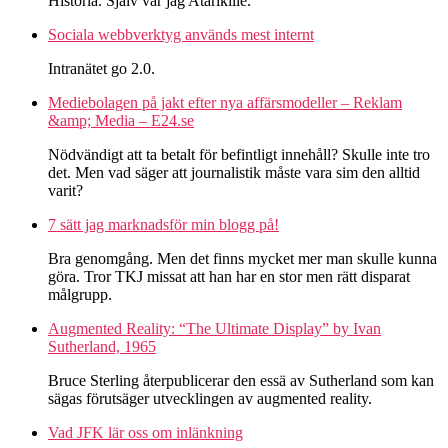
Historia. Själv var jag Atarikille.
Sociala webbverktyg används mest internt
Intranätet go 2.0.
Mediebolagen på jakt efter nya affärsmodeller – Reklam
&amp; Media – E24.se
Nödvändigt att ta betalt för befintligt innehåll? Skulle inte tro
det. Men vad säger att journalistik måste vara sim den alltid
varit?
7 sätt jag marknadsför min blogg på!
Bra genomgång. Men det finns mycket mer man skulle kunna
göra. Tror TKJ missat att han har en stor men rätt disparat
målgrupp.
Augmented Reality: “The Ultimate Display” by Ivan
Sutherland, 1965
Bruce Sterling återpublicerar den essä av Sutherland som kan
sägas förutsäger utvecklingen av augmented reality.
Vad JFK lär oss om inlänkning