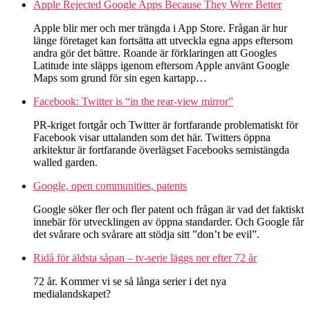
Apple Rejected Google Apps Because They Were Better
Apple blir mer och mer trängda i App Store. Frågan är hur
länge företaget kan fortsätta att utveckla egna apps eftersom
andra gör det bättre. Roande är förklaringen att Googles
Latitude inte släpps igenom eftersom Apple använt Google
Maps som grund för sin egen kartapp…
Facebook: Twitter is “in the rear-view mirror”
PR-kriget fortgår och Twitter är fortfarande problematiskt för
Facebook visar uttalanden som det här. Twitters öppna
arkitektur är fortfarande överlägset Facebooks semistängda
walled garden.
Google, open communities, patents
Google söker fler och fler patent och frågan är vad det faktiskt
innebär för utvecklingen av öppna standarder. Och Google får
det svårare och svårare att stödja sitt ”don’t be evil”.
Ridå för äldsta såpan – tv-serie läggs ner efter 72 år
72 år. Kommer vi se så långa serier i det nya
medialandskapet?