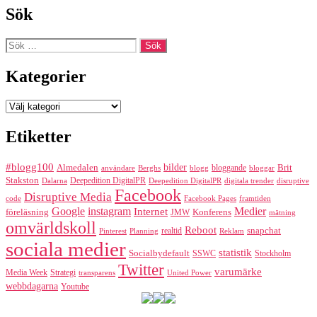
Sök
Sök
efter:
Kategorier
Kategorier
Etiketter
#blogg100
bilder
Almedalen
bloggande
Brit
Berghs
blogg
bloggar
användare
Stakston
Deepedition DigitalPR
Dalarna
Deepedition DigitalPR
digitala trender
disruptive
Facebook
Disruptive Media
code
Facebook Pages
framtiden
Google
instagram
Medier
Internet
föreläsning
Konferens
JMW
mätning
omvärldskoll
Reboot
realtid
snapchat
Pinterest
Reklam
Planning
sociala medier
statistik
Socialbydefault
SSWC
Stockholm
Twitter
varumärke
Media Week
Strategi
transparens
United Power
webbdagarna
Youtube