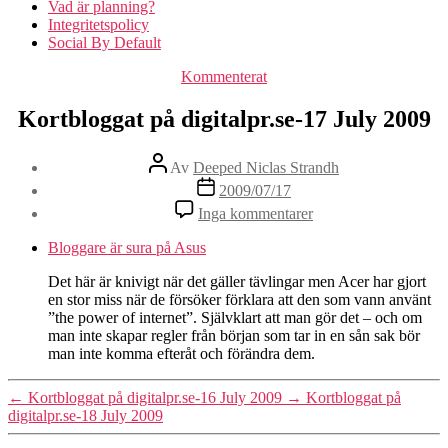
Vad är planning?
Integritetspolicy
Social By Default
Kategorier
Kommenterat
Kortbloggat på digitalpr.se-17 July 2009
Inläggsförfattare
Av
Deeped Niclas Strandh
Inläggsdatum
2009/07/17
till
Inga kommentarer
Kortbloggat
på
Bloggare är sura på Asus
digitalpr.se-
17
Det här är knivigt när det gäller tävlingar men Acer har gjort
July
en stor miss när de försöker förklara att den som vann använt
2009
”the power of internet”. Självklart att man gör det – och om
man inte skapar regler från början som tar in en sån sak bör
man inte komma efteråt och förändra dem.
←
Kortbloggat på digitalpr.se-16 July 2009
→
Kortbloggat på
digitalpr.se-18 July 2009