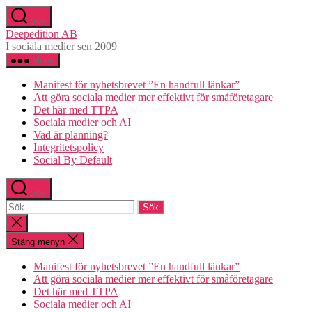
Hoppa
Sök
till
Deepedition AB
innehåll
I sociala medier sen 2009
Meny
Manifest för nyhetsbrevet ”En handfull länkar”
Att göra sociala medier mer effektivt för småföretagare
Det här med TTPA
Sociala medier och AI
Vad är planning?
Integritetspolicy
Social By Default
Sök
Sök
efter:
Stäng
sökningen
Stäng menyn
Manifest för nyhetsbrevet ”En handfull länkar”
Att göra sociala medier mer effektivt för småföretagare
Det här med TTPA
Sociala medier och AI